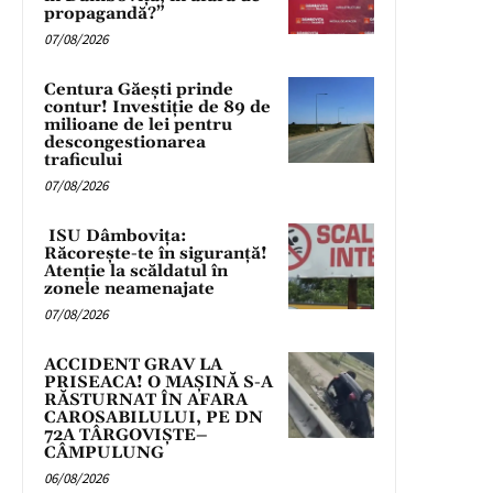
propagandă?”
07/08/2026
Centura Găești prinde
contur! Investiție de 89 de
milioane de lei pentru
descongestionarea
traficului
07/08/2026
ISU Dâmbovița:
Răcorește-te în siguranță!
Atenție la scăldatul în
zonele neamenajate
07/08/2026
ACCIDENT GRAV LA
PRISEACA! O MAȘINĂ S-A
RĂSTURNAT ÎN AFARA
CAROSABILULUI, PE DN
72A TÂRGOVIȘTE–
CÂMPULUNG
06/08/2026