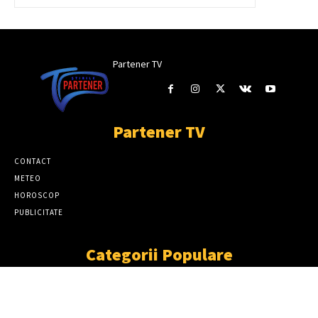
Partener TV
Partener TV
CONTACT
METEO
HOROSCOP
PUBLICITATE
Categorii Populare
ȘTIRI
11866
SOCIAL
6914
TÂRGOVIŞTE
2411