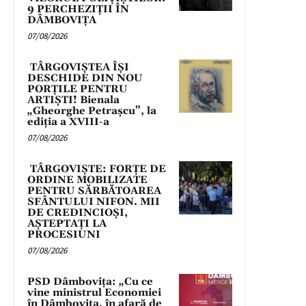
9 PERCHEZIȚII ÎN
DÂMBOVIȚA
07/08/2026
TÂRGOVIȘTEA ÎȘI
DESCHIDE DIN NOU
PORȚILE PENTRU
ARTIȘTI! Bienala
„Gheorghe Petrașcu”, la
ediția a XVIII-a
07/08/2026
TÂRGOVIȘTE: FORȚE DE
ORDINE MOBILIZATE
PENTRU SĂRBĂTOAREA
SFÂNTULUI NIFON. MII
DE CREDINCIOȘI,
AȘTEPTAȚI LA
PROCESIUNI
07/08/2026
PSD Dâmbovița: „Cu ce
vine ministrul Economiei
în Dâmbovița, în afară de