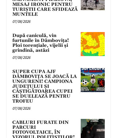
MESAJ IRONIC PENTRU
TURIȘTII CARE SFIDEAZĂ
MUNTELE
07/08/2026
După caniculă, vin
furtunile în Dâmbovița!
Ploi torențiale, vijelii și
grindină, astăzi
07/08/2026
SUPER CUPA AJF
DÂMBOVIȚA SE JOACĂ LA
UNGURENI! CAMPIONA
JUDEȚULUI ȘI
CÂȘTIGĂTOAREA CUPEI
SE DUELEAZĂ PENTRU
TROFEU
07/08/2026
CABLURI FURATE DIN
PARCURI
FOTOVOLTAICE, ÎN
VIZORUL POLIȚIȘTILOR!