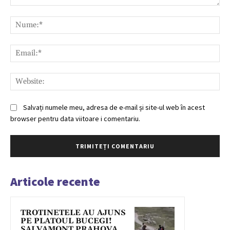
Comentariu:
Nu
Ema
Web
Salvați numele meu, adresa de e-mail și site-ul web în acest
browser pentru data viitoare i comentariu.
Articole recente
TROTINETELE AU AJUNS
PE PLATOUL BUCEGI!
SALVAMONT PRAHOVA,