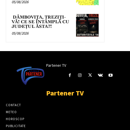
05/08/2026
DÂMBOVIȚA, TREZIȚI-
VĂ! CE SE ÎNTÂMPLĂ CU
JUDEȚUL ĂSTA?!
05/08/2026
Partener TV
Partener TV
CONTACT
METEO
HOROSCOP
PUBLICITATE