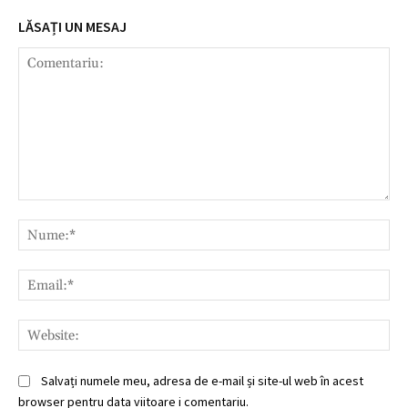
LĂSAȚI UN MESAJ
Comentariu:
Nu
Ema
Web
Salvați numele meu, adresa de e-mail și site-ul web în acest
browser pentru data viitoare i comentariu.