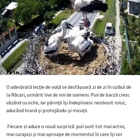
O adevărată lecție de viață se desfășoară zi de zi în cuibul de
la Răcari, urmărit live de mii de oameni. Puii de barză cresc
văzând cu ochii, iar părinții își îndeplinesc neobosit rolul,
aducând hrană și protejându-și micuții.
Fiecare zi aduce o nouă surpriză: puii sunt tot mai activi,
mai curajoși și mai aproape de momentul în care își vor