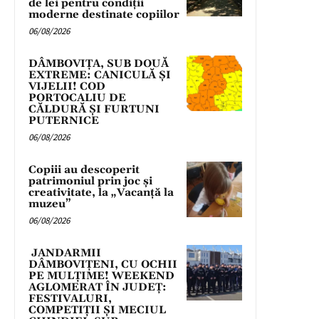
de lei pentru condiții
moderne destinate copiilor
06/08/2026
DÂMBOVIȚA, SUB DOUĂ
EXTREME: CANICULĂ ȘI
VIJELII! COD
PORTOCALIU DE
CĂLDURĂ ȘI FURTUNI
PUTERNICE
06/08/2026
Copiii au descoperit
patrimoniul prin joc și
creativitate, la „Vacanță la
muzeu”
06/08/2026
JANDARMII
DÂMBOVIȚENI, CU OCHII
PE MULȚIME! WEEKEND
AGLOMERAT ÎN JUDEȚ:
FESTIVALURI,
COMPETIȚII ȘI MECIUL