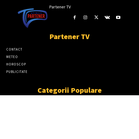
Partener TV
Partener TV
CONTACT
METEO
HOROSCOP
PUBLICITATE
Categorii Populare
ȘTIRI
11863
SOCIAL
6913
TÂRGOVIŞTE
2411
PARTENER TV
2227
CJD
1930
DÂMBOVIŢA
1870