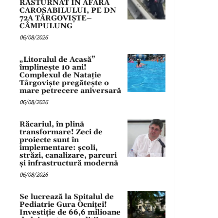
RĂSTURNAT ÎN AFARA
CAROSABILULUI, PE DN
72A TÂRGOVIȘTE–
CÂMPULUNG
06/08/2026
„Litoralul de Acasă”
împlinește 10 ani!
Complexul de Natație
Târgoviște pregătește o
mare petrecere aniversară
06/08/2026
Răcariul, în plină
transformare! Zeci de
proiecte sunt în
implementare: școli,
străzi, canalizare, parcuri
și infrastructură modernă
06/08/2026
Se lucrează la Spitalul de
Pediatrie Gura Ocniței!
Investiție de 66,6 milioane