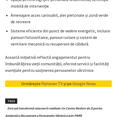
mobilă de intervenție
Amenajare acces carosabil, alei pietonale și zonă verde
de recreere
Sisteme eficiente din punct de vedere energetic, inclusiv
panouri fotovoltaice, panouri solare și sistem de
ventilare mecanică cu recuperare de căldură.
Această inițiativă reflectă angajamentul pentru
îmbunătățirea vieții comunității, oferind servicii și facilități
esențiale pentru susținerea persoanelor vârstnice.
Urmărește
Partener TV
și pe
Google News
TAGS
Doicești transformă viziunea în realitate: Un Centru Modern de Zi pentru
Asistență și Recuperare a Persoanelor Vârstnice prin PNRR