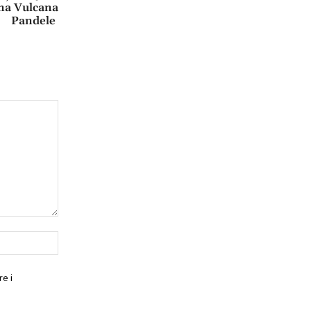
una Vulcana
Pandele
Website:
e i