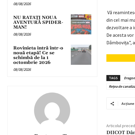
08/08/2026
Vă reamintesc
NU RATAȚI NOUA
din cel mai m
AVENTURĂ SPIDER-
dezvoltare a i
MAN!
08/08/2026
De acesta vor 
Dâmbovița.”, 
Rovinieta intră într-o
nouă etapă! Ce se
schimbă de la 1
octombrie 2026
08/08/2026
TAGS
Dragomi
Rețea de canaliz
Acțiune
Articolul prece
DIICOT Dâmb