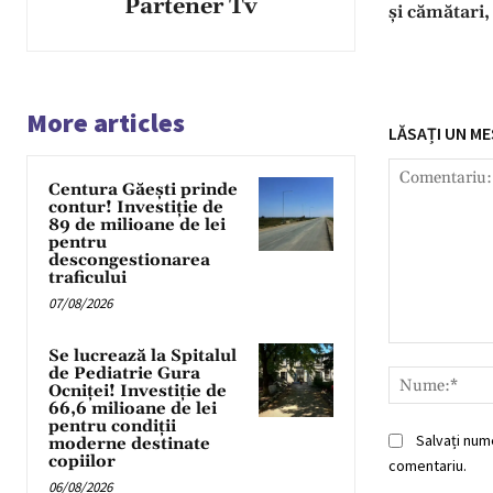
Partener Tv
și cămătari,
More articles
LĂSAȚI UN ME
Centura Găești prinde
contur! Investiție de
89 de milioane de lei
pentru
descongestionarea
traficului
07/08/2026
Comentariu:
Se lucrează la Spitalul
de Pediatrie Gura
Ocniței! Investiție de
66,6 milioane de lei
pentru condiții
Salvați num
moderne destinate
copiilor
comentariu.
06/08/2026