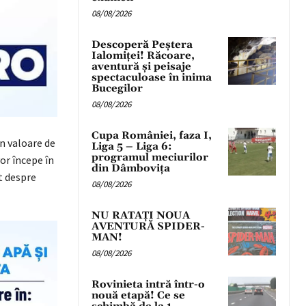
08/08/2026
Descoperă Peștera
Ialomiței! Răcoare,
aventură și peisaje
spectaculoase în inima
Bucegilor
08/08/2026
Cupa României, faza I,
în valoare de
Liga 5 – Liga 6:
programul meciurilor
or începe în
din Dâmbovița
t despre
08/08/2026
NU RATAȚI NOUA
AVENTURĂ SPIDER-
MAN!
08/08/2026
Rovinieta intră într-o
nouă etapă! Ce se