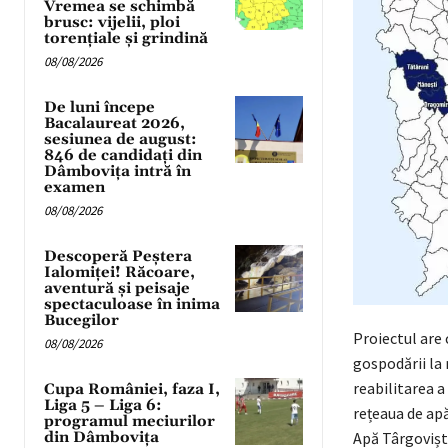
Vremea se schimbă
brusc: vijelii, ploi
torențiale și grindină
08/08/2026
De luni începe
Bacalaureat 2026,
sesiunea de august:
846 de candidați din
Dâmbovița intră în
examen
08/08/2026
Descoperă Peștera
Ialomiței! Răcoare,
aventură și peisaje
spectaculoase în inima
Bucegilor
Proiectul are 
08/08/2026
gospodării la 
reabilitarea a
Cupa României, faza I,
Liga 5 – Liga 6:
rețeaua de apă
programul meciurilor
Apă Târgoviște
din Dâmbovița