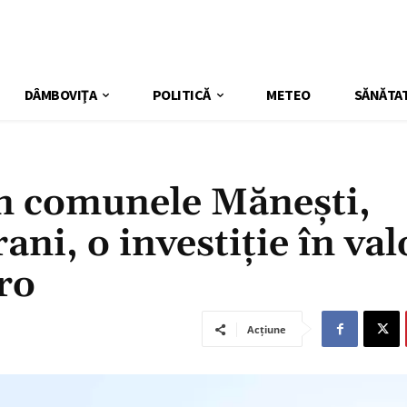
DÂMBOVIŢA
POLITICĂ
METEO
SĂNĂTA
în comunele Mănești,
ani, o investiție în va
ro
Acțiune