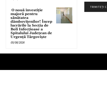
O nouă investiție
majoră pentru
sănătatea
dâmbovițenilor! Încep
lucrările la Secția de
Boli Infecțioase a
Spitalului Județean de
Urgență Târgoviște
05/08/2026
Partener TV