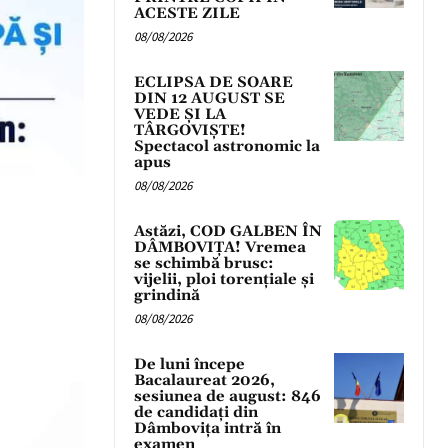
ACESTE ZILE
08/08/2026
ECLIPSA DE SOARE
DIN 12 AUGUST SE
VEDE ȘI LA
TÂRGOVIȘTE!
Spectacol astronomic la
apus
08/08/2026
Astăzi, COD GALBEN ÎN
DÂMBOVIȚA! Vremea
se schimbă brusc:
vijelii, ploi torențiale și
grindină
08/08/2026
De luni începe
Bacalaureat 2026,
sesiunea de august: 846
de candidați din
Dâmbovița intră în
examen