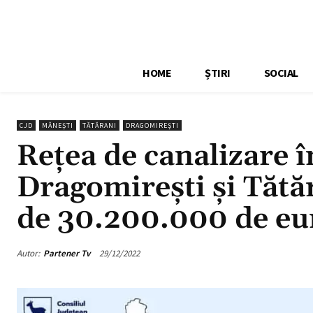
HOME
ȘTIRI
SOCIAL
CJD
MĂNEȘTI
TĂTĂRANI
DRAGOMIREŞTI
Rețea de canalizare 
Dragomirești și Tătăr
de 30.200.000 de eu
Autor:
Partener Tv
29/12/2022