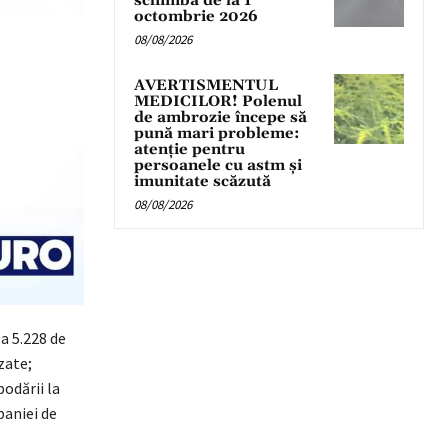
schimbă de la 1
octombrie 2026
08/08/2026
AVERTISMENTUL
MEDICILOR! Polenul
de ambrozie începe să
pună mari probleme:
atenție pentru
persoanele cu astm și
imunitate scăzută
08/08/2026
 a 5.228 de
zate;
podării la
paniei de