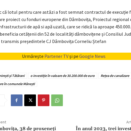
 că lotul pentru care astăzi a fost semnat contractul de execuție 
are proiect cu fonduri europene din Dâmbovița, Proiectul regional 
nfrastructurii de apă si apă uzată, care se ridică la aproape 450.000
beneficia cetățenii din 52 de localități dâmbovițene și Consiliul Ju
a transmis președintele CJ Dâmbovița Corneliu Ștefan
Urmărește
Partener TV
și pe
Google News
rești și Tătărani
o investiție în valoare de 30.200.000 de euro
Rețea de canalizare
are în comunele Mănești
dent
Ar
ovița, 38 de proxeneți
În anul 2023, trei inves