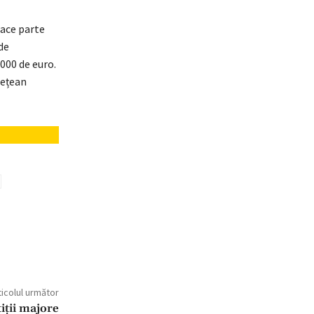
face parte
de
.000 de euro.
dețean
ticolul următor
tiții majore