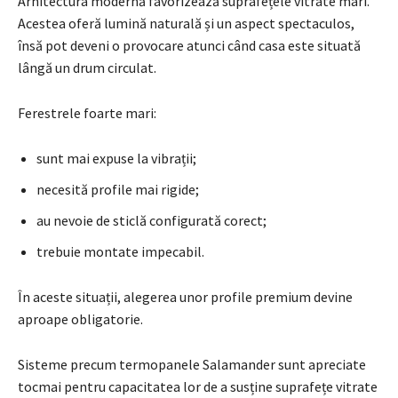
Arhitectura modernă favorizează suprafețele vitrate mari.
Acestea oferă lumină naturală și un aspect spectaculos,
însă pot deveni o provocare atunci când casa este situată
lângă un drum circulat.
Ferestrele foarte mari:
sunt mai expuse la vibrații;
necesită profile mai rigide;
au nevoie de sticlă configurată corect;
trebuie montate impecabil.
În aceste situații, alegerea unor profile premium devine
aproape obligatorie.
Sisteme precum termopanele Salamander sunt apreciate
tocmai pentru capacitatea lor de a susține suprafețe vitrate