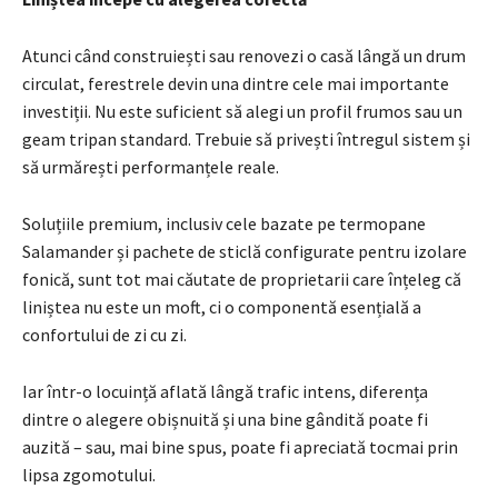
Atunci când construiești sau renovezi o casă lângă un drum
circulat, ferestrele devin una dintre cele mai importante
investiții. Nu este suficient să alegi un profil frumos sau un
geam tripan standard. Trebuie să privești întregul sistem și
să urmărești performanțele reale.
Soluțiile premium, inclusiv cele bazate pe termopane
Salamander și pachete de sticlă configurate pentru izolare
fonică, sunt tot mai căutate de proprietarii care înțeleg că
liniștea nu este un moft, ci o componentă esențială a
confortului de zi cu zi.
Iar într-o locuință aflată lângă trafic intens, diferența
dintre o alegere obișnuită și una bine gândită poate fi
auzită – sau, mai bine spus, poate fi apreciată tocmai prin
lipsa zgomotului.