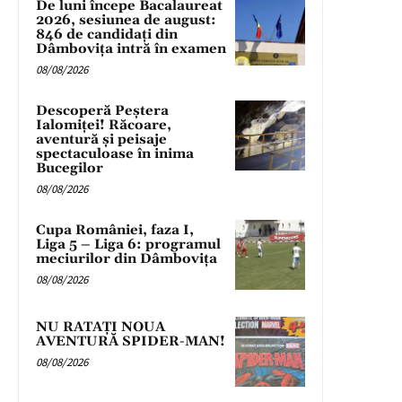
De luni începe Bacalaureat
2026, sesiunea de august:
846 de candidați din
Dâmbovița intră în examen
08/08/2026
Descoperă Peștera
Ialomiței! Răcoare,
aventură și peisaje
spectaculoase în inima
Bucegilor
08/08/2026
Cupa României, faza I,
Liga 5 – Liga 6: programul
meciurilor din Dâmbovița
08/08/2026
NU RATAȚI NOUA
AVENTURĂ SPIDER-MAN!
08/08/2026