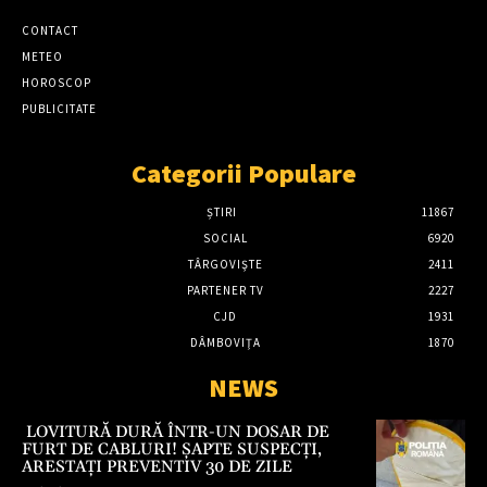
CONTACT
METEO
HOROSCOP
PUBLICITATE
Categorii Populare
ȘTIRI
11867
SOCIAL
6920
TÂRGOVIŞTE
2411
PARTENER TV
2227
CJD
1931
DÂMBOVIŢA
1870
NEWS
LOVITURĂ DURĂ ÎNTR-UN DOSAR DE
FURT DE CABLURI! ȘAPTE SUSPECȚI,
ARESTAȚI PREVENTIV 30 DE ZILE