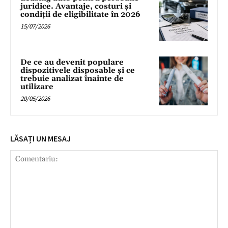
juridice. Avantaje, costuri și
condiții de eligibilitate în 2026
15/07/2026
De ce au devenit populare
dispozitivele disposable și ce
trebuie analizat înainte de
utilizare
20/05/2026
LĂSAȚI UN MESAJ