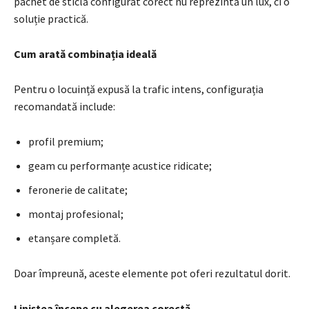
pachet de sticlă configurat corect nu reprezintă un lux, ci o
soluție practică.
Cum arată combinația ideală
Pentru o locuință expusă la trafic intens, configurația
recomandată include:
profil premium;
geam cu performanțe acustice ridicate;
feronerie de calitate;
montaj profesional;
etanșare completă.
Doar împreună, aceste elemente pot oferi rezultatul dorit.
Liniștea începe cu alegerea corectă