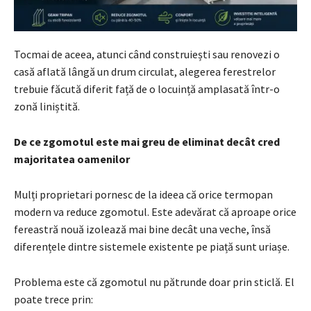
Tocmai de aceea, atunci când construiești sau renovezi o
casă aflată lângă un drum circulat, alegerea ferestrelor
trebuie făcută diferit față de o locuință amplasată într-o
zonă liniștită.
De ce zgomotul este mai greu de eliminat decât cred
majoritatea oamenilor
Mulți proprietari pornesc de la ideea că orice termopan
modern va reduce zgomotul. Este adevărat că aproape orice
fereastră nouă izolează mai bine decât una veche, însă
diferențele dintre sistemele existente pe piață sunt uriașe.
Problema este că zgomotul nu pătrunde doar prin sticlă. El
poate trece prin: