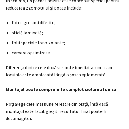
În schimb, un pachet acustic este conceput special pentru
reducerea zgomotului și poate include:
foi de grosimi diferite;
sticlă laminată;
folii speciale fonoizolante;
camere optimizate.
Diferența dintre cele două se simte imediat atunci când
locuința este amplasată lângă o șosea aglomerată.
Montajul poate compromite complet izolarea fonică
Poți alege cele mai bune ferestre din piață, însă dacă
montajul este făcut greșit, rezultatul final poate fi
dezamăgitor.