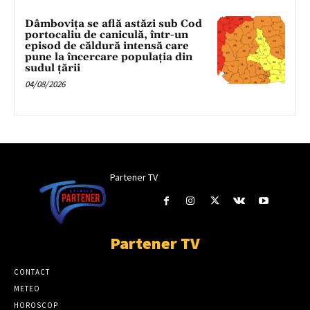
Dâmbovița se află astăzi sub Cod
portocaliu de caniculă, într-un
episod de căldură intensă care
pune la încercare populația din
sudul țării
04/08/2026
Partener TV
Partener TV
CONTACT
METEO
HOROSCOP