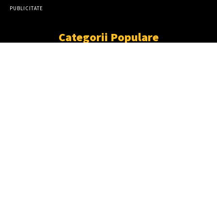
PUBLICITATE
Categorii Populare
ȘTIRI
11861
SOCIAL
6912
TÂRGOVIŞTE
2411
PARTENER TV
2227
CJD
1929
DÂMBOVIŢA
1870
NEWS
UN NOU AN ȘCOLAR, ÎNTR-O ȘCOALĂ
NOUĂ!
05/08/2026
ULTIMA ORĂ | JUDEȚUL DÂMBOVIȚA, SUB
COD GALBEN DE FURTUNI!