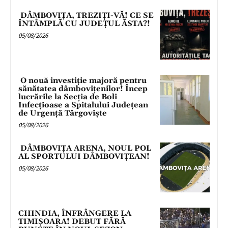
DÂMBOVIȚA, TREZIȚI-VĂ! CE SE
ÎNTÂMPLĂ CU JUDEȚUL ĂSTA?!
05/08/2026
O nouă investiție majoră pentru
sănătatea dâmbovițenilor! Încep
lucrările la Secția de Boli
Infecțioase a Spitalului Județean
de Urgență Târgoviște
05/08/2026
DÂMBOVIȚA ARENA, NOUL POL
AL SPORTULUI DÂMBOVIȚEAN!
05/08/2026
CHINDIA, ÎNFRÂNGERE LA
TIMIȘOARA! DEBUT FĂRĂ