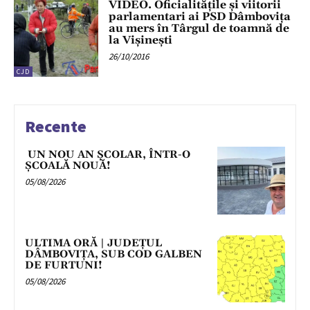
VIDEO. Oficialităţile şi viitorii
parlamentari ai PSD Dâmboviţa
au mers în Târgul de toamnă de
la Vişineşti
26/10/2016
CJD
Recente
UN NOU AN ȘCOLAR, ÎNTR-O
ȘCOALĂ NOUĂ!
05/08/2026
ULTIMA ORĂ | JUDEȚUL
DÂMBOVIȚA, SUB COD GALBEN
DE FURTUNI!
05/08/2026