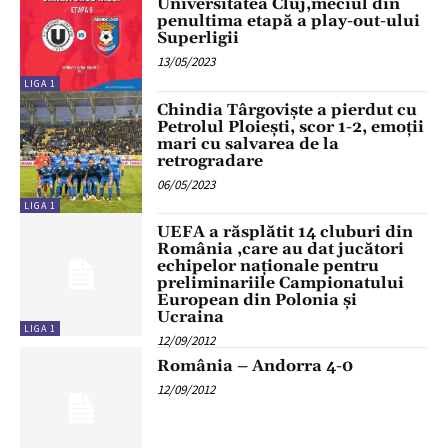
Universitatea Cluj,meciul din
penultima etapă a play-out-ului
Superligii
13/05/2023
LIGA 1
Chindia Târgoviște a pierdut cu
Petrolul Ploiești, scor 1-2, emoții
mari cu salvarea de la
retrogradare
06/05/2023
LIGA 1
UEFA a răsplătit 14 cluburi din
România ,care au dat jucători
echipelor naţionale pentru
preliminariile Campionatului
European din Polonia şi
Ucraina
LIGA 1
12/09/2012
România – Andorra 4-0
12/09/2012