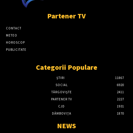
Partener TV
CONTACT
METEO
HOROSCOP
PUBLICITATE
Categorii Populare
ȘTIRI
11867
SOCIAL
6920
TÂRGOVIŞTE
2411
PARTENER TV
2227
CJD
1931
DÂMBOVIŢA
1870
NEWS