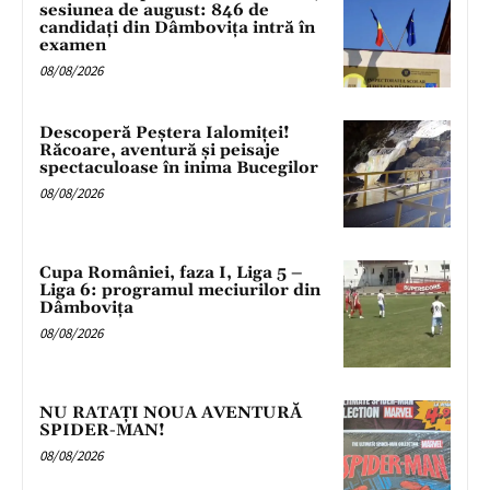
sesiunea de august: 846 de
candidați din Dâmbovița intră în
examen
08/08/2026
Descoperă Peștera Ialomiței!
Răcoare, aventură și peisaje
spectaculoase în inima Bucegilor
08/08/2026
Cupa României, faza I, Liga 5 –
Liga 6: programul meciurilor din
Dâmbovița
08/08/2026
NU RATAȚI NOUA AVENTURĂ
SPIDER-MAN!
08/08/2026