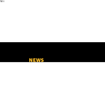
e i
NEWS
ACCIDENT GRAV LA PRISEACA!
O MAȘINĂ S-A RĂSTURNAT ÎN
AFARA CAROSABILULUI, PE
11863
DN 72A TÂRGOVIȘTE–
6913
CÂMPULUNG
2411
06/08/2026
2227
1930
„Litoralul de Acasă” împlinește
10 ani! Complexul de Natație
1870