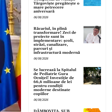
Târgoviște pregătește o
mare petrecere
aniversară
06/08/2026
Răcariul, în plină
transformare! Zeci de
proiecte sunt în
implementare: școli,
străzi, canalizare,
parcuri și
infrastructură modernă
06/08/2026
Se lucrează la Spitalul
de Pediatrie Gura
Ocniței! Investiție de
66,6 milioane de lei
pentru condiții
moderne destinate
copiilor
06/08/2026
DÂMBOVIȚA, SUB