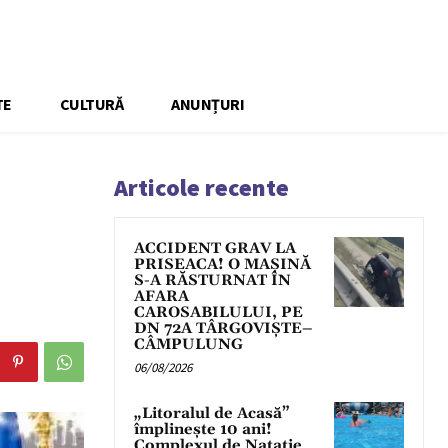
TE
CULTURĂ
ANUNȚURI
Articole recente
ACCIDENT GRAV LA
PRISEACA! O MAȘINĂ
S-A RĂSTURNAT ÎN
AFARA
CAROSABILULUI, PE
DN 72A TÂRGOVIȘTE–
CÂMPULUNG
06/08/2026
„Litoralul de Acasă”
împlinește 10 ani!
Complexul de Natație