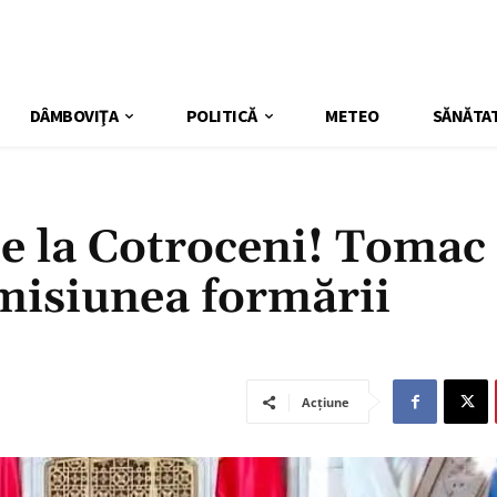
DÂMBOVIŢA
POLITICĂ
METEO
SĂNĂTA
ie la Cotroceni! Tomac
 misiunea formării
Acțiune