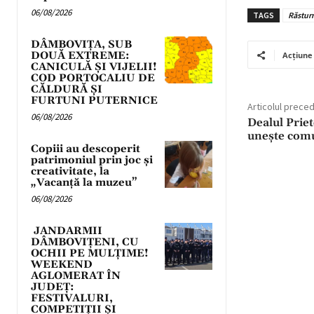
06/08/2026
TAGS
Răsturn
DÂMBOVIȚA, SUB
DOUĂ EXTREME:
Acțiune
CANICULĂ ȘI VIJELII!
COD PORTOCALIU DE
CĂLDURĂ ȘI
FURTUNI PUTERNICE
Articolul prece
06/08/2026
Dealul Priet
unește comu
Copiii au descoperit
patrimoniul prin joc și
creativitate, la
„Vacanță la muzeu”
06/08/2026
JANDARMII
DÂMBOVIȚENI, CU
OCHII PE MULȚIME!
WEEKEND
AGLOMERAT ÎN
JUDEȚ:
FESTIVALURI,
COMPETIȚII ȘI