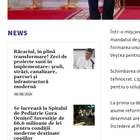
NEWS
Într-o mișcar
mandatul de p
formarea unui
Răcariul, în plină
Veștea pentru
transformare! Zeci de
proiecte sunt în
implementare: școli,
Schimbarea vi
străzi, canalizare,
parcuri și
tehnocrat. Lips
infrastructură
pentru o soluț
modernă
06/08/2026
La prima sa de
Se lucrează la Spitalul
asume reforme
de Pediatrie Gura
desemnat are l
Ocniței! Investiție de
66,6 milioane de lei
încredere al 
pentru condiții
moderne destinate
copiilor