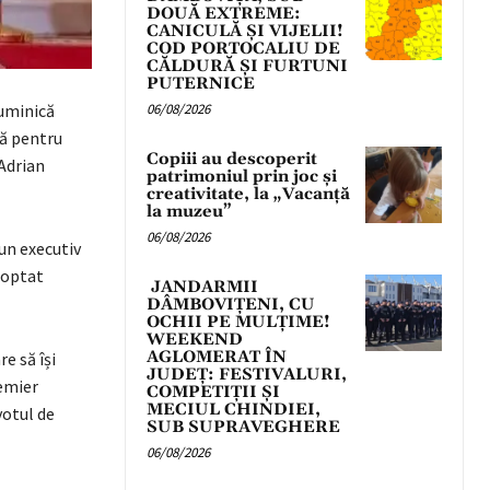
DOUĂ EXTREME:
CANICULĂ ȘI VIJELII!
COD PORTOCALIU DE
CĂLDURĂ ȘI FURTUNI
PUTERNICE
duminică
06/08/2026
ră pentru
Copiii au descoperit
Adrian
patrimoniul prin joc și
creativitate, la „Vacanță
la muzeu”
06/08/2026
un executiv
a optat
JANDARMII
DÂMBOVIȚENI, CU
OCHII PE MULȚIME!
WEEKEND
AGLOMERAT ÎN
e să își
JUDEȚ: FESTIVALURI,
emier
COMPETIȚII ȘI
MECIUL CHINDIEI,
votul de
SUB SUPRAVEGHERE
06/08/2026