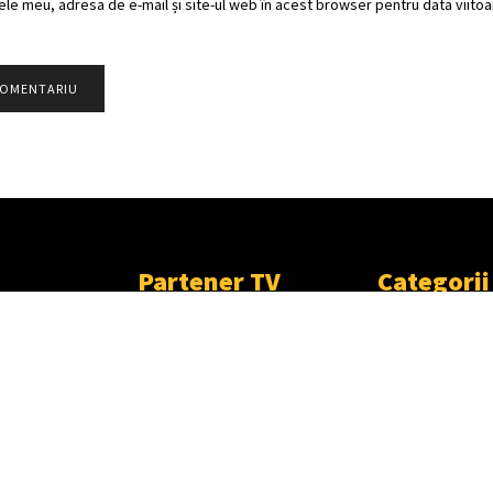
ele meu, adresa de e-mail și site-ul web în acest browser pentru data viitoar
Partener TV
Categorii
Populare
CONTACT
METEO
ȘTIRI
HOROSCOP
SOCIAL
PUBLICITATE
TÂRGOVIŞTE
PARTENER TV
CJD
DÂMBOVIŢA