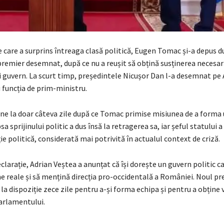
e care a surprins întreaga clasă politică, Eugen Tomac și-a depus 
remier desemnat, după ce nu a reușit să obțină susținerea necesa
 guvern. La scurt timp, președintele Nicușor Dan l-a desemnat pe 
 funcția de prim-ministru.
ne la doar câteva zile după ce Tomac primise misiunea de a forma 
a sprijinului politic a dus însă la retragerea sa, iar șeful statului 
ie politică, considerată mai potrivită în actualul context de criză.
clarație, Adrian Veștea a anunțat că își dorește un guvern politic car
 reale și să mențină direcția pro-occidentală a României. Noul pr
a dispoziție zece zile pentru a-și forma echipa și pentru a obține 
Parlamentului.