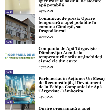
igienizare la bazinul de stocare
apă potabilă
18/03/2024
CATD
Comunicat de presă: Oprire
temporară a apei potabile în
comuna Cândești, sat
Dragodănești
16/01/2024
CATD
Compania de Apă Târgoviște –
Dâmbovița: Atenție la
temperaturile scăzute,închideți
cișmelele din curte
07/01/2024
CATD
Parteneriat în Acțiune: Un Mesaj
de Recunoștință și Devotament
de la Echipa Companiei de Apă
Târgoviște-Dâmbovița
23/12/2023
CATD
Oprire programată a apei