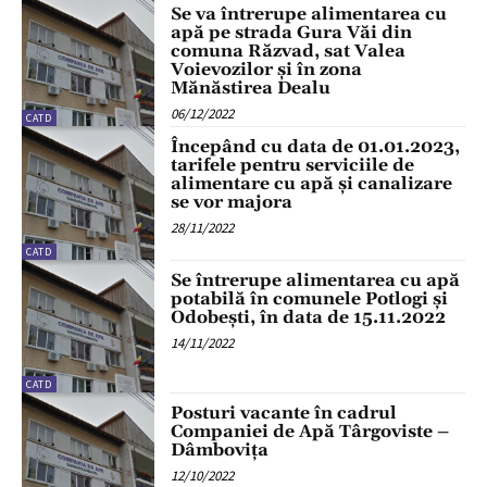
Se va întrerupe alimentarea cu
apă pe strada Gura Văi din
comuna Răzvad, sat Valea
Voievozilor și în zona
Mănăstirea Dealu
06/12/2022
CATD
Începând cu data de 01.01.2023,
tarifele pentru serviciile de
alimentare cu apă și canalizare
se vor majora
28/11/2022
CATD
Se întrerupe alimentarea cu apă
potabilă în comunele Potlogi și
Odobești, în data de 15.11.2022
14/11/2022
CATD
Posturi vacante în cadrul
Companiei de Apă Târgoviste –
Dâmbovița
12/10/2022