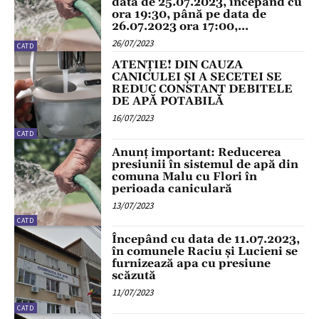
data de 25.07.2023, începand cu
ora 19:30, până pe data de
26.07.2023 ora 17:00,...
26/07/2023
CATD
ATENȚIE! DIN CAUZA
CANICULEI ȘI A SECETEI SE
REDUC CONSTANT DEBITELE
DE APĂ POTABILĂ
16/07/2023
CATD
Anunț important: Reducerea
presiunii în sistemul de apă din
comuna Malu cu Flori în
perioada caniculară
13/07/2023
CATD
Începând cu data de 11.07.2023,
în comunele Raciu și Lucieni se
furnizează apa cu presiune
scăzută
11/07/2023
CATD