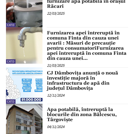
furnizare apă potabilă în orașul
Răcari
22/03/2025
CATD
Furnizarea apei întreruptă în
comuna Finta din cauza unei
avarii : Măsuri de precauție
pentru consumatoriFurnizarea
apei întreruptă în comuna Finta
din cauza unei...
CATD
21/03/2025
CJ Dâmbovița anunță o nouă
investiție majoră în
infrastructura de apă din
județul Dâmbovița
12/11/2024
CATD
Apa potabilă, întreruptă la
blocurile din zona Bălcescu,
Târgoviște
04/11/2024