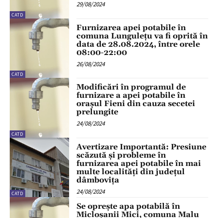
29/08/2024
CATD
Furnizarea apei potabile în
comuna Lungulețu va fi oprită în
data de 28.08.2024, între orele
08:00-22:00
26/08/2024
CATD
Modificări în programul de
furnizare a apei potabile în
orașul Fieni din cauza secetei
prelungite
24/08/2024
CATD
Avertizare Importantă: Presiune
scăzută și probleme în
furnizarea apei potabile în mai
multe localități din județul
dâmbovița
24/08/2024
CATD
Se oprește apa potabilă în
Micloșanii Mici, comuna Malu