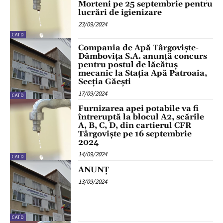
Morteni pe 25 septembrie pentru
lucrări de igienizare
23/09/2024
CATD
Compania de Apă Târgoviște-
Dâmbovița S.A. anunță concurs
pentru postul de lăcătuș
mecanic la Stația Apă Patroaia,
Secția Găești
17/09/2024
CATD
Furnizarea apei potabile va fi
întreruptă la blocul A2, scările
A, B, C, D, din cartierul CFR
Târgoviște pe 16 septembrie
2024
14/09/2024
CATD
ANUNȚ
13/09/2024
CATD