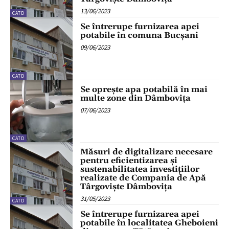
13/06/2023
CATD
Se întrerupe furnizarea apei
potabile în comuna Bucșani
09/06/2023
CATD
Se oprește apa potabilă în mai
multe zone din Dâmbovița
07/06/2023
CATD
Măsuri de digitalizare necesare
pentru eficientizarea și
sustenabilitatea investițiilor
realizate de Compania de Apă
Târgoviște Dâmbovița
31/05/2023
CATD
Se întrerupe furnizarea apei
potabile în localitatea Gheboieni