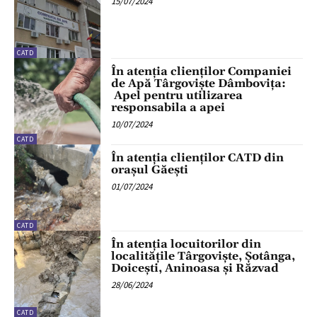
15/07/2024
CATD
În atenția clienților Companiei
de Apă Târgoviște Dâmbovița:
Apel pentru utilizarea
responsabila a apei
10/07/2024
CATD
În atenția clienților CATD din
orașul Găești
01/07/2024
CATD
În atenția locuitorilor din
localitățile Târgoviște, Șotânga,
Doicești, Aninoasa și Răzvad
28/06/2024
CATD