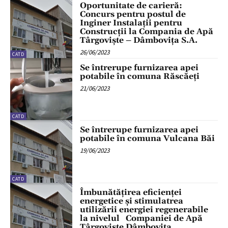
Oportunitate de carieră:
Concurs pentru postul de
Inginer Instalații pentru
Construcții la Compania de Apă
Târgoviște – Dâmbovița S.A.
26/06/2023
CATD
Se întrerupe furnizarea apei
potabile în comuna Răscăeți
21/06/2023
CATD
Se întrerupe furnizarea apei
potabile în comuna Vulcana Băi
19/06/2023
CATD
Îmbunătățirea eficienței
energetice și stimulatrea
utilizării energiei regenerabile
la nivelul Companiei de Apă
Târgoviște Dâmbovița