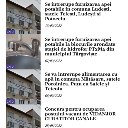
Se întrerupe furnizarea apei
potabile în comuna Ludești,
satele Telești, Ludești și
Potocelu
13/09/2022
CATD
Se întrerupe furnizarea apei
potabile la blocurile arondate
stației de hidrofor PT2M4 din
municipiul Târgoviște
07/09/2022
CATD
Se va întrerupe alimentarea cu
apă în comuna Mătăsaru, satele
Poroinica, Puțu cu Salcie și
Tetcoiu
06/09/2022
CATD
Concurs pentru ocuparea
postului vacant de VIDANJOR
CURATITOR CANALE
25/08/2022