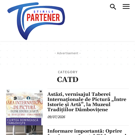
- Advertisement -
CATEGORY
CATD
Astăzi, vernisajul Taberei
Internaționale de Pictură „Între
Istorie și Artă”, la Muzeul
Tradițiilor Dâmbovițene
09/07/2026
CURTEA DOMNEASCĂ
TÂRGOVIȘTE
Informare importantă: Oprire