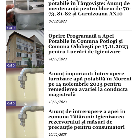
potabile în Târgoviște: Anunț de
mentenanță pentru blocurile 70-
73, 81-82 și Garnizoana AX10
07/12/2023
CATD
Oprire Programată a Apei
Potabile în Comuna Potlogi și
Comuna Odobești pe 15.11.2023
pentru Lucrări de Igienizare
14/11/2023
CATD
Anunț important: Întrerupere
furnizare apă potabilă în Moreni
pe 14 noiembrie 2023 pentru
remedierea avariei la conducta
magistrală
13/11/2023
CATD
Anunț de întrerupere a apei în
comuna Tătărani: Igienizarea
rezervorului și măsuri de
precauție pentru consumatori
10/11/2023