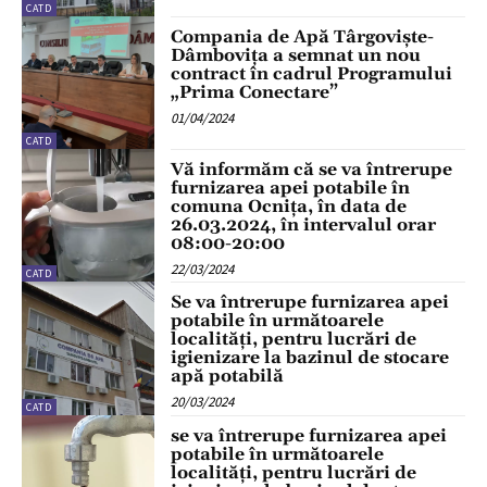
CATD
Compania de Apă Târgoviște-
Dâmbovița a semnat un nou
contract în cadrul Programului
„Prima Conectare”
01/04/2024
CATD
Vă informăm că se va întrerupe
furnizarea apei potabile în
comuna Ocnița, în data de
26.03.2024, în intervalul orar
08:00-20:00
22/03/2024
CATD
Se va întrerupe furnizarea apei
potabile în următoarele
localități, pentru lucrări de
igienizare la bazinul de stocare
apă potabilă
20/03/2024
CATD
se va întrerupe furnizarea apei
potabile în următoarele
localități, pentru lucrări de