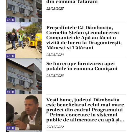
din comuna Tătărani
22/05/2023
CATD
Președintele CJ Dâmbovița,
Corneliu Ștefan și conducerea
Companiei de Apă au făcut o
vizită de lucru la Dragomirești,
Mănești și Tătărani
03/05/2023
CATD
Se întrerupe furnizarea apei
potabile în comuna Comișani
01/05/2023
CATD
Vești bune, județul Dâmbovița
este beneficiarul celui mai mare
proiect din cadrul Programului
” Prima conectare la sistemul
public de alimentare cu apă și...
29/12/2022
CATD