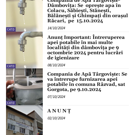
Compania de Apă Târgoviște-
Dâmbovița: Se oprește apa în
Colacu, Săbiești, Stănești,
Bălănești și Ghimpați din orașul
Răcari, pe 15.10.2024
14/10/2024
CATD
Anunț Important: Întreruperea
apei potabile în mai multe
localități din dâmbovița pe 9
octombrie 2024 pentru lucrări
de igienizare
08/10/2024
CATD
Compania de Apă Târgoviște: Se
va întrerupe furnizarea apei
potabile în comuna Râzvad, sat
Gorgota, pe 9.10.2024
07/10/2024
CATD
A N U N Ț
02/10/2024