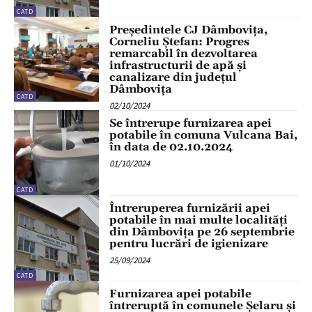
CATD
Președintele CJ Dâmbovița,
Corneliu Ștefan: Progres
remarcabil în dezvoltarea
infrastructurii de apă și
canalizare din județul
Dâmbovița
CATD
02/10/2024
Se întrerupe furnizarea apei
potabile în comuna Vulcana Bai,
în data de 02.10.2024
01/10/2024
CATD
Întreruperea furnizării apei
potabile în mai multe localități
din Dâmbovița pe 26 septembrie
pentru lucrări de igienizare
25/09/2024
CATD
Furnizarea apei potabile
întreruptă în comunele Șelaru și