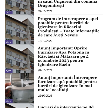
în satul Ungureni din comuna
Dragomirești
24/10/2023
CATD
Program de întrerupere a apei
potabile pentru lucrări de
igienizare în Răcari și
Produlești – Toate Informațiile
de care Aveți Nevoie
12/10/2023
CATD
Anunț Important: Oprire
Furnizare Apă Potabilă în
Răscăeți și Mătasaru pe 4
octombrie 2023 pentru
Igienizare Bazin
03/10/2023
CATD
Anunț important: Întrerupere
furnizare apă potabilă pentru
lucrări de igienizare în mai
multe localități
22/09/2023
CATD
Lucrări de intervenție pe Bd.