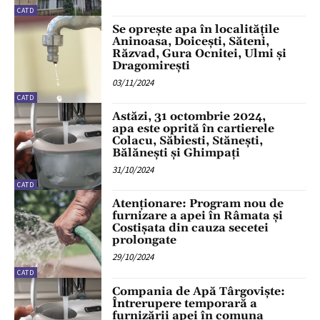
CATD
Se oprește apa în localitățile
Aninoasa, Doicești, Săteni,
Răzvad, Gura Ocnitei, Ulmi și
Dragomirești
03/11/2024
CATD
Astăzi, 31 octombrie 2024,
apa este oprită în cartierele
Colacu, Săbiesti, Stănești,
Bălănești și Ghimpați
31/10/2024
CATD
Atenționare: Program nou de
furnizare a apei în Râmata și
Costișata din cauza secetei
prolongate
29/10/2024
CATD
Compania de Apă Târgoviște:
Întrerupere temporară a
furnizării apei în comuna