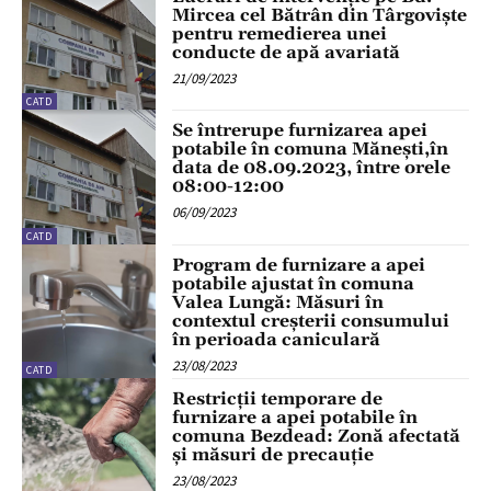
Mircea cel Bătrân din Târgoviște
pentru remedierea unei
conducte de apă avariată
21/09/2023
CATD
Se întrerupe furnizarea apei
potabile în comuna Mănești,în
data de 08.09.2023, între orele
08:00-12:00
06/09/2023
CATD
Program de furnizare a apei
potabile ajustat în comuna
Valea Lungă: Măsuri în
contextul creșterii consumului
în perioada caniculară
23/08/2023
CATD
Restricții temporare de
furnizare a apei potabile în
comuna Bezdead: Zonă afectată
și măsuri de precauție
23/08/2023