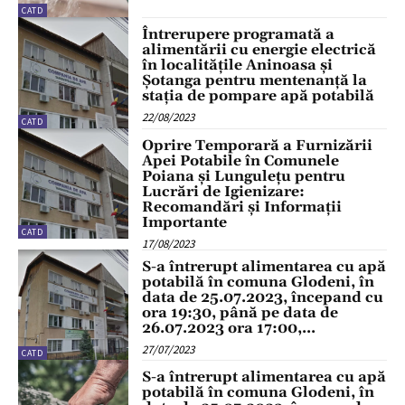
CATD
Întrerupere programată a
alimentării cu energie electrică
în localitățile Aninoasa și
Șotanga pentru mentenanță la
stația de pompare apă potabilă
22/08/2023
CATD
Oprire Temporară a Furnizării
Apei Potabile în Comunele
Poiana și Lungulețu pentru
Lucrări de Igienizare:
Recomandări și Informații
Importante
CATD
17/08/2023
S-a întrerupt alimentarea cu apă
potabilă în comuna Glodeni, în
data de 25.07.2023, începand cu
ora 19:30, până pe data de
26.07.2023 ora 17:00,...
27/07/2023
CATD
S-a întrerupt alimentarea cu apă
potabilă în comuna Glodeni, în