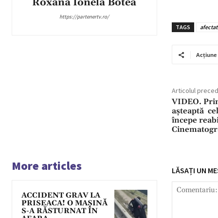
Roxana Ionela Botea
https://partenertv.ro/
TAGS
afectat
Acțiune
Articolul prece
VIDEO. Prim
aşteaptă cel
începe reab
Cinematogr
More articles
LĂSAȚI UN ME
ACCIDENT GRAV LA
PRISEACA! O MAȘINĂ
S-A RĂSTURNAT ÎN