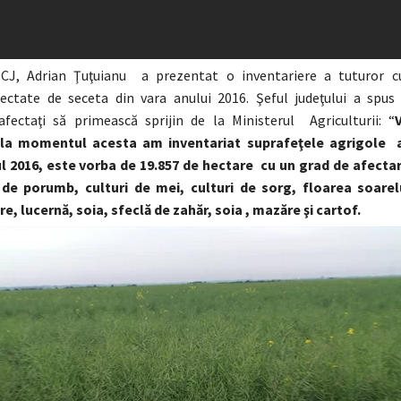
 CJ, Adrian Ţuţuianu a prezentat o inventariere a tuturor cu
ectate de seceta din vara anului 2016. Şeful judeţului a spus
fectaţi să primească sprijin de la Ministerul Agriculturii: “
 la momentul acesta am inventariat suprafeţele agrigole 
l 2016, este vorba de 19.857 de hectare cu un grad de afectare
 de porumb, culturi de mei, culturi de sorg, floarea soarel
re, lucernă, soia, sfeclă de zahăr, soia , mazăre şi cartof.