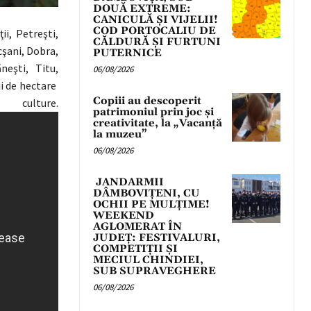
DOUĂ EXTREME:
CANICULĂ ȘI VIJELII!
COD PORTOCALIU DE
ii, Petreşti,
CĂLDURĂ ȘI FURTUNI
cşani, Dobra,
PUTERNICE
neşti, Titu,
06/08/2026
ii de hectare
Copiii au descoperit
e.
patrimoniul prin joc și
creativitate, la „Vacanță
la muzeu”
06/08/2026
JANDARMII
DÂMBOVIȚENI, CU
OCHII PE MULȚIME!
WEEKEND
AGLOMERAT ÎN
JUDEȚ: FESTIVALURI,
COMPETIȚII ȘI
MECIUL CHINDIEI,
SUB SUPRAVEGHERE
06/08/2026