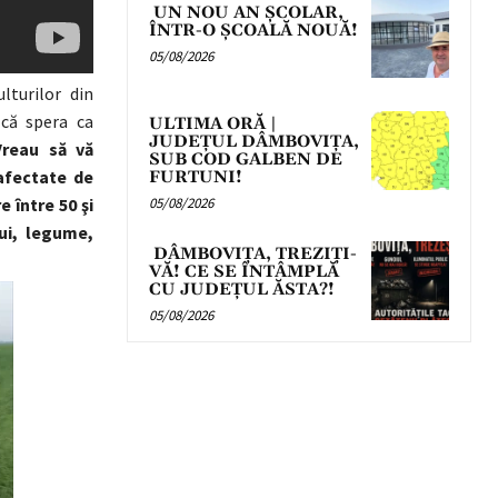
UN NOU AN ȘCOLAR,
ÎNTR-O ȘCOALĂ NOUĂ!
05/08/2026
lturilor din
 că spera ca
ULTIMA ORĂ |
JUDEȚUL DÂMBOVIȚA,
Vreau să vă
SUB COD GALBEN DE
afectate de
FURTUNI!
05/08/2026
 între 50 şi
ui, legume,
DÂMBOVIȚA, TREZIȚI-
VĂ! CE SE ÎNTÂMPLĂ
CU JUDEȚUL ĂSTA?!
05/08/2026