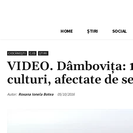
HOME
ȘTIRI
SOCIAL
CIOCĂNEŞTI
CJD
ȘTIRI
VIDEO. Dâmboviţa: 1
culturi, afectate de s
Autor:
Roxana Ionela Botea
05/10/2016