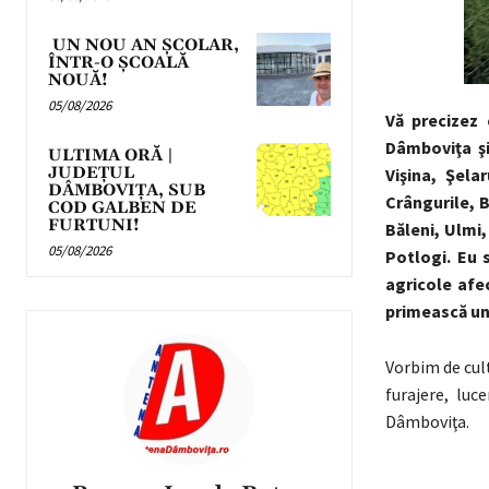
UN NOU AN ȘCOLAR,
ÎNTR-O ȘCOALĂ
NOUĂ!
05/08/2026
Vă precizez 
Dâmboviţa şi
ULTIMA ORĂ |
JUDEȚUL
Vişina, Şela
DÂMBOVIȚA, SUB
Crângurile, 
COD GALBEN DE
FURTUNI!
Băleni, Ulmi,
05/08/2026
Potlogi. Eu 
agricole afe
primească un 
Vorbim de cult
furajere, luc
Dâmboviţa.