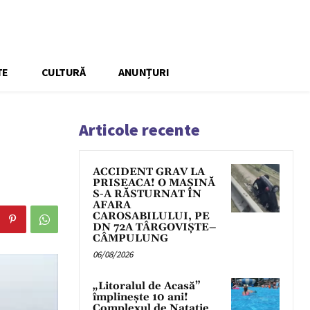
TE
CULTURĂ
ANUNȚURI
Articole recente
ACCIDENT GRAV LA
PRISEACA! O MAȘINĂ
S-A RĂSTURNAT ÎN
AFARA
CAROSABILULUI, PE
DN 72A TÂRGOVIȘTE–
CÂMPULUNG
06/08/2026
„Litoralul de Acasă”
împlinește 10 ani!
Complexul de Natație