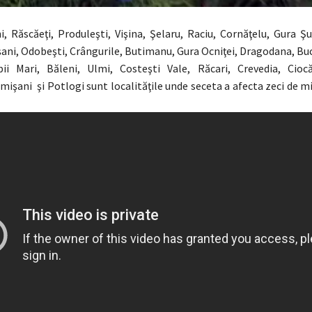
, Răscăeţi, Produleşti, Vişina, Şelaru, Raciu, Cornăţelu, Gura Şuţ
ani, Odobeşti, Crângurile, Butimanu, Gura Ocniţei, Dragodana, Bu
bii Mari, Băleni, Ulmi, Costeşti Vale, Răcari, Crevedia, Ciocă
omişani şi Potlogi sunt localităţile unde seceta a afecta zeci de m
e cultur