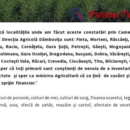
că localităţile unde am făcut aceste constatări prin Came
 Direcţia Agricolă Dâmboviţa sunt: Finta, Morteni, Răscăeţi,
ru, Raciu, Cornăţelu, Gura Şuţii, Petreşti, Găeşti, Mogoşan
Butimanu, Gura Ocniţei, Dragodana, bucşani, Dobra, Văcăreşti,
 Costeşti Vale, Răcari, Crevedia, Ciocăneşti, Titu, Bilciureşti,
sper că toţi primarii sunt conştienţi de nevoia de a inventar
ctate şi sper ca ministru Agriculturii să se ţină de cuvânt ş
sprijin financiar.
”
uri de porumb, culturi de mei, culturi de sorg, floarea soarelui, l
ernă, soia, sfeclă de zahăr, mazăre şi cartof, afectate de secet