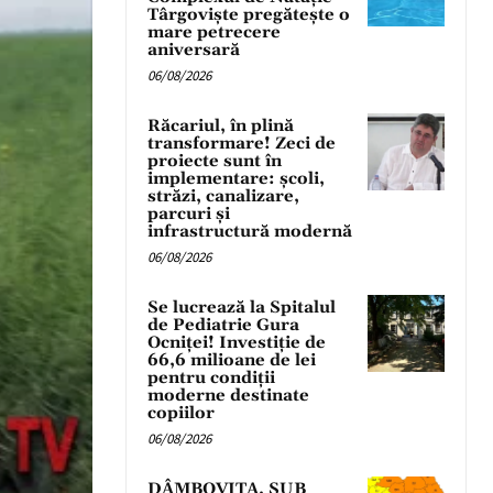
Târgoviște pregătește o
mare petrecere
aniversară
06/08/2026
Răcariul, în plină
transformare! Zeci de
proiecte sunt în
implementare: școli,
străzi, canalizare,
parcuri și
infrastructură modernă
06/08/2026
Se lucrează la Spitalul
de Pediatrie Gura
Ocniței! Investiție de
66,6 milioane de lei
pentru condiții
moderne destinate
copiilor
06/08/2026
DÂMBOVIȚA, SUB