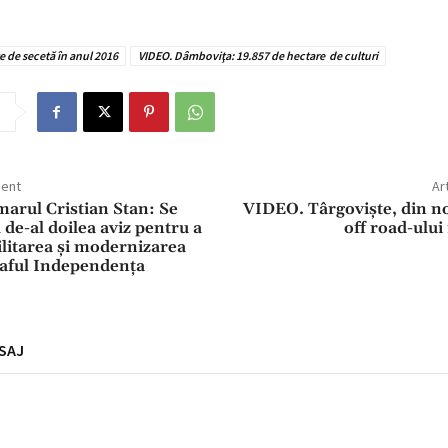
e de secetă în anul 2016
VIDEO. Dâmboviţa: 19.857 de hectare de culturi
dent
Ar
arul Cristian Stan: Se
VIDEO. Târgoviște, din no
 de-al doilea aviz pentru a
off road-ulu
ilitarea şi modernizarea
aful Independența
SAJ