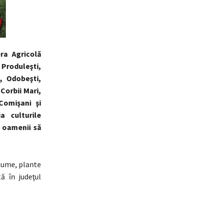
ra Agricolă
 Produleşti,
i, Odobeşti,
Corbii Mari,
 Comişani şi
ia culturile
i oamenii să
egume, plante
ă în judeţul