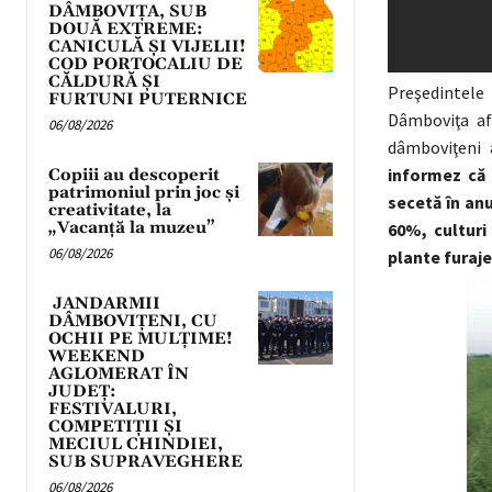
DÂMBOVIȚA, SUB
DOUĂ EXTREME:
CANICULĂ ȘI VIJELII!
COD PORTOCALIU DE
CĂLDURĂ ȘI
Preşedintele
FURTUNI PUTERNICE
Dâmboviţa af
06/08/2026
dâmboviţeni a
informez că
Copiii au descoperit
patrimoniul prin joc și
secetă în anu
creativitate, la
„Vacanță la muzeu”
60%, culturi
06/08/2026
plante furaje
JANDARMII
DÂMBOVIȚENI, CU
OCHII PE MULȚIME!
WEEKEND
AGLOMERAT ÎN
JUDEȚ:
FESTIVALURI,
COMPETIȚII ȘI
MECIUL CHINDIEI,
SUB SUPRAVEGHERE
06/08/2026