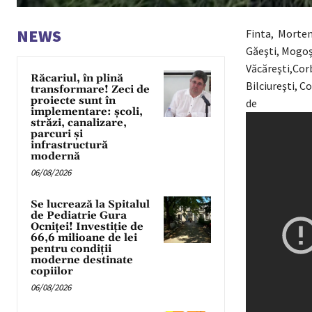
NEWS
Finta, Morteni
Găeşti, Mogoş
Văcăreşti,Cor
Răcariul, în plină
Bilciureşti, C
transformare! Zeci de
proiecte sunt în
d
implementare: școli,
străzi, canalizare,
parcuri și
infrastructură
modernă
06/08/2026
Se lucrează la Spitalul
de Pediatrie Gura
Ocniței! Investiție de
66,6 milioane de lei
pentru condiții
moderne destinate
copiilor
06/08/2026