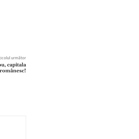
ticolul următor
u, capitala
i românesc!