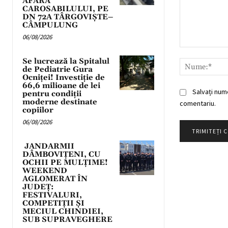
AFARA
CAROSABILULUI, PE
DN 72A TÂRGOVIȘTE–
CÂMPULUNG
06/08/2026
Comentariu:
Se lucrează la Spitalul
de Pediatrie Gura
Ocniței! Investiție de
66,6 milioane de lei
Salvați num
pentru condiții
moderne destinate
comentariu.
copiilor
06/08/2026
JANDARMII
DÂMBOVIȚENI, CU
OCHII PE MULȚIME!
WEEKEND
AGLOMERAT ÎN
JUDEȚ:
FESTIVALURI,
COMPETIȚII ȘI
MECIUL CHINDIEI,
SUB SUPRAVEGHERE