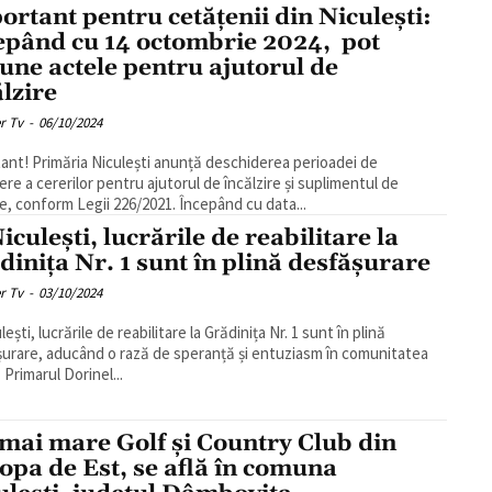
ortant pentru cetățenii din Niculești:
epând cu 14 octombrie 2024, pot
une actele pentru ajutorul de
ălzire
r Tv
-
06/10/2024
ant! Primăria Niculești anunță deschiderea perioadei de
re a cererilor pentru ajutorul de încălzire și suplimentul de
e, conform Legii 226/2021. Începând cu data...
iculești, lucrările de reabilitare la
dinița Nr. 1 sunt în plină desfășurare
r Tv
-
03/10/2024
lești, lucrările de reabilitare la Grădinița Nr. 1 sunt în plină
urare, aducând o rază de speranță și entuziasm în comunitatea
locală. Primarul Dorinel...
 mai mare Golf și Country Club din
opa de Est, se află în comuna