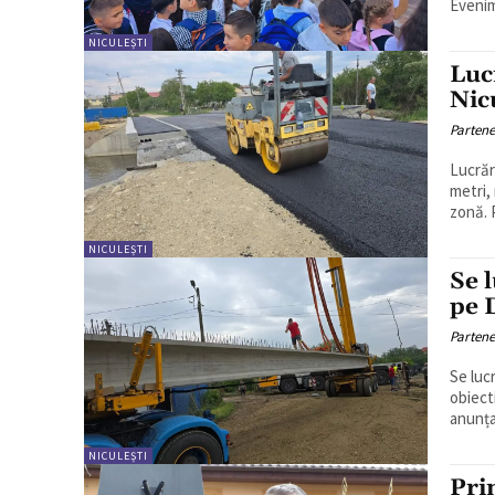
Evenim
NICULEȘTI
Luc
Nic
Partene
Lucrăr
metri,
z
NICULEȘTI
Se 
pe 
Partene
Se luc
obiectiv î
anunța
NICULEȘTI
Pri