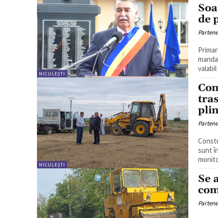
Soa
de 
Partene
Primar
mandat
valabil
NICULEȘTI
Con
tras
pli
Partene
Constr
sunt î
monito
NICULEȘTI
Se 
com
Partene