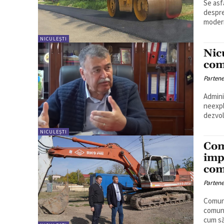
Se asf
despre
moderni
NICULEȘTI
Nic
com
Partene
Admini
neexpl
dezvolt
NICULEȘTI
Com
imp
com
Partene
Comuna
comuni
cum să