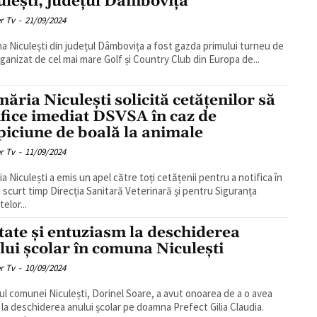
ulești, județul Dâmbovița
r Tv
-
21/09/2024
 Niculești din județul Dâmbovița a fost gazda primului turneu de
rganizat de cel mai mare Golf și Country Club din Europa de...
măria Niculești solicită cetățenilor să
ifice imediat DSVSA în caz de
piciune de boală la animale
r Tv
-
11/09/2024
ia Niculești a emis un apel către toți cetățenii pentru a notifica în
i scurt timp Direcția Sanitară Veterinară și pentru Siguranța
elor...
tate și entuziasm la deschiderea
lui școlar în comuna Niculești
r Tv
-
10/09/2024
ul comunei Niculești, Dorinel Soare, a avut onoarea de a o avea
i la deschiderea anului școlar pe doamna Prefect Gilia Claudia.