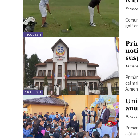
Nic
Partene
Comuna
golf o
NICULEȘTI
Pri
not
sus
Partene
Primăr
cel ma
Aliment
NICULEȘTI
Uni
anu
Partene
Primar
alătur