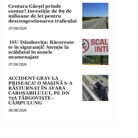
Centura Găești prinde
contur! Investiție de 89 de
milioane de lei pentru
descongestionarea traficului
07/08/2026
ISU Dâmbovița: Răcorește-
te în siguranță! Atenție la
scăldatul în zonele
neamenajate
07/08/2026
ACCIDENT GRAV LA
PRISEACA! O MAȘINĂ S-A
RĂSTURNAT ÎN AFARA
CAROSABILULUI, PE DN
72A TÂRGOVIȘTE–
CÂMPULUNG
06/08/2026