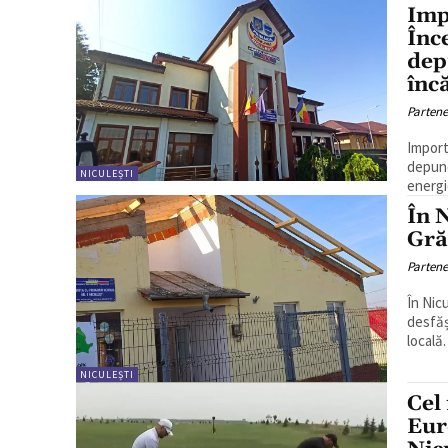
Imp
Înc
dep
înc
Partene
Import
depune
NICULEȘTI
energi
În N
Gră
Partene
În Nicu
desfăș
NICULEȘTI
Cel
Eur