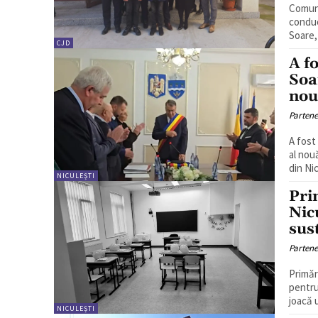
Comuna
conducerea p
Soare,
CJD
A fo
Soa
nou
Partene
A fost
al nouălea man
din Nic
NICULEȘTI
Pri
Nic
sus
Partene
Primăr
pentru
joacă u
NICULEȘTI