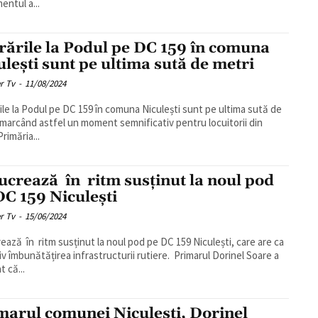
entul a...
rările la Podul pe DC 159 în comuna
ulești sunt pe ultima sută de metri
r Tv
-
11/08/2024
ile la Podul pe DC 159 în comuna Niculești sunt pe ultima sută de
 marcând astfel un moment semnificativ pentru locuitorii din
onă. Primăria...
lucrează în ritm susținut la noul pod
DC 159 Niculești
r Tv
-
15/06/2024
rează în ritm susținut la noul pod pe DC 159 Niculești, care are ca
mbunătățirea infrastructurii rutiere. Primarul Dorinel Soare a
t că...
marul comunei Niculești, Dorinel