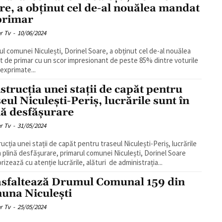
re, a obținut cel de-al nouălea mandat
primar
r Tv
-
10/06/2024
ul comunei Niculești, Dorinel Soare, a obținut cel de-al nouălea
 de primar cu un scor impresionant de peste 85% dintre voturile
 exprimate...
strucția unei stații de capăt pentru
eul Niculești-Periș, lucrările sunt în
nă desfășurare
r Tv
-
31/05/2024
ucția unei stații de capăt pentru traseul Niculești-Periș, lucrările
n plină desfășurare, primarul comunei Niculești, Dorinel Soare
rizează cu atenție lucrările, alături de administrația...
asfaltează Drumul Comunal 159 din
una Niculești
r Tv
-
25/05/2024