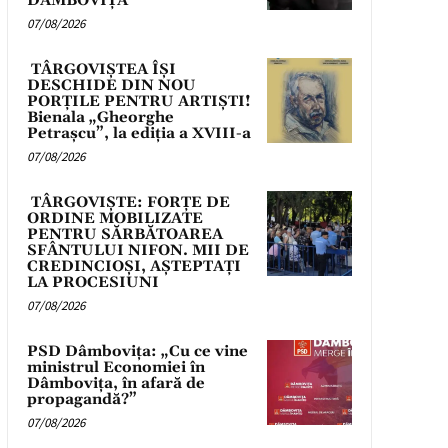
DÂMBOVIȚA
07/08/2026
TÂRGOVIȘTEA ÎȘI
DESCHIDE DIN NOU
PORȚILE PENTRU ARTIȘTI!
Bienala „Gheorghe
Petrașcu”, la ediția a XVIII-a
07/08/2026
TÂRGOVIȘTE: FORȚE DE
ORDINE MOBILIZATE
PENTRU SĂRBĂTOAREA
SFÂNTULUI NIFON. MII DE
CREDINCIOȘI, AȘTEPTAȚI
LA PROCESIUNI
07/08/2026
PSD Dâmbovița: „Cu ce vine
ministrul Economiei în
Dâmbovița, în afară de
propagandă?”
07/08/2026