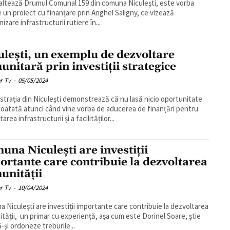
altează Drumul Comunal 159 din comuna Niculești, este vorba
 un proiect cu finanțare prin Anghel Saligny, ce vizează
zare infrastructurii rutiere în...
ulești, un exemplu de dezvoltare
unitară prin investiții strategice
r Tv
-
05/05/2024
strația din Niculești demonstrează că nu lasă nicio oportunitate
oatată atunci când vine vorba de aducerea de finanțări pentru
area infrastructurii și a facilităților...
una Niculești are investiții
ortante care contribuie la dezvoltarea
unității
r Tv
-
10/04/2024
 Niculești are investiții importante care contribuie la dezvoltarea
tății, un primar cu experiență, așa cum este Dorinel Soare, știe
-și ordoneze treburile...