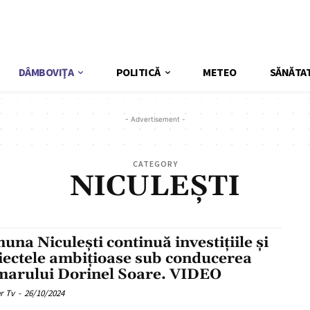
DÂMBOVIŢA
POLITICĂ
METEO
SĂNĂTA
- Advertisement -
CATEGORY
NICULEȘTI
una Niculești continuă investițiile și
iectele ambițioase sub conducerea
marului Dorinel Soare. VIDEO
r Tv
-
26/10/2024