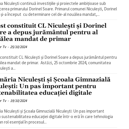
 Niculești continuă investițiile și proiectele ambițioase sub
rimarului Dorinel Soare. Primarul comunei Niculești, Dorinel
 și-a început cu determinare cel de-al nouălea mandat,...
st constituit CL Niculești și Dorinel
re a depus jurământul pentru al
ălea mandat de primar
r Tv
-
25/10/2024
 constituit CL Niculești și Dorinel Soare a depus jurământul pentru
dat de primar. Astăzi, 25 octombrie 2024, comunitatea
ulești a...
măria Niculești și Școala Gimnazială
ulești: Un pas important pentru
tenabilitatea educației digitale
r Tv
-
19/10/2024
ia Niculești și Școala Gimnazială Niculești: Un pas important
 sustenabilitatea educației digitale într-o eră în care tehnologia
n rol esențial în procesul...