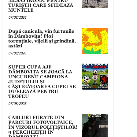
MESAJ IRONIC PENTRU
TURIȘTII CARE SFIDEAZĂ
MUNTELE
07/08/2026
După caniculă, vin furtunile
în Dâmbovița! Ploi
torențiale, vijelii și grindină,
astăzi
07/08/2026
SUPER CUPA AJF
DÂMBOVIȚA SE JOACĂ LA
UNGURENI! CAMPIONA
JUDEȚULUI ȘI
CÂȘTIGĂTOAREA CUPEI SE
DUELEAZĂ PENTRU
TROFEU
07/08/2026
CABLURI FURATE DIN
PARCURI FOTOVOLTAICE,
ÎN VIZORUL POLIȚIȘTILOR!
9 PERCHEZIȚII ÎN