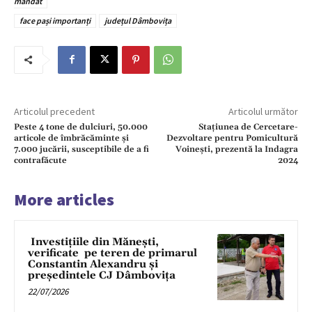
mandat
face pași importanți
județul Dâmbovița
Articolul precedent
Articolul următor
Peste 4 tone de dulciuri, 50.000
Stațiunea de Cercetare-
articole de îmbrăcăminte și
Dezvoltare pentru Pomicultură
7.000 jucării, susceptibile de a fi
Voinești, prezentă la Indagra
contrafăcute
2024
More articles
Investițiile din Mănești,
verificate pe teren de primarul
Constantin Alexandru și
președintele CJ Dâmbovița
22/07/2026