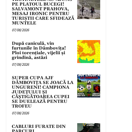
PE PLATOUL BUCEGI!
SALVAMONT PRAHOVA,
MESAJ IRONIC PENTRU
TURIȘTII CARE SFIDEAZĂ
MUNTELE
07/08/2026
După caniculă, vin
furtunile în Dâmbovița!
Ploi torențiale, vijelii și
grindină, astăzi
07/08/2026
SUPER CUPA AJF
DÂMBOVIȚA SE JOACĂ LA
UNGURENI! CAMPIONA
JUDEȚULUI ȘI
CÂȘTIGĂTOAREA CUPEI
SE DUELEAZĂ PENTRU
TROFEU
07/08/2026
CABLURI FURATE DIN
PARCURI