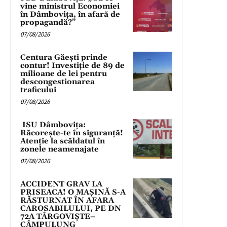
vine ministrul Economiei
în Dâmbovița, în afară de
propagandă?”
07/08/2026
Centura Găești prinde
contur! Investiție de 89 de
milioane de lei pentru
descongestionarea
traficului
07/08/2026
ISU Dâmbovița:
Răcorește-te în siguranță!
Atenție la scăldatul în
zonele neamenajate
07/08/2026
ACCIDENT GRAV LA
PRISEACA! O MAȘINĂ S-A
RĂSTURNAT ÎN AFARA
CAROSABILULUI, PE DN
72A TÂRGOVIȘTE–
CÂMPULUNG