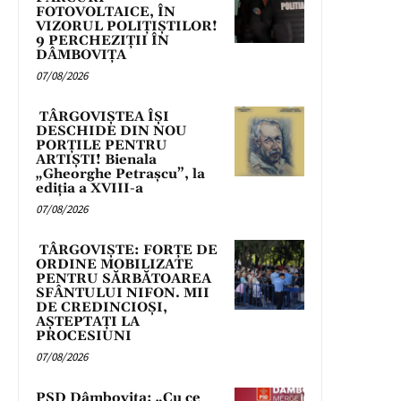
FOTOVOLTAICE, ÎN
VIZORUL POLIȚIȘTILOR!
9 PERCHEZIȚII ÎN
DÂMBOVIȚA
07/08/2026
TÂRGOVIȘTEA ÎȘI
DESCHIDE DIN NOU
PORȚILE PENTRU
ARTIȘTI! Bienala
„Gheorghe Petrașcu”, la
ediția a XVIII-a
07/08/2026
TÂRGOVIȘTE: FORȚE DE
ORDINE MOBILIZATE
PENTRU SĂRBĂTOAREA
SFÂNTULUI NIFON. MII
DE CREDINCIOȘI,
AȘTEPTAȚI LA
PROCESIUNI
07/08/2026
PSD Dâmbovița: „Cu ce