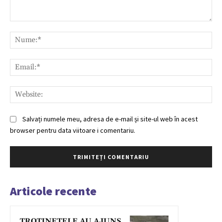
Comentariu:
Nu
Ema
Web
Salvați numele meu, adresa de e-mail și site-ul web în acest
browser pentru data viitoare i comentariu.
Articole recente
TROTINETELE AU AJUNS