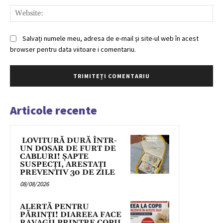
Web
Salvați numele meu, adresa de e-mail și site-ul web în acest
browser pentru data viitoare i comentariu.
Articole recente
LOVITURĂ DURĂ ÎNTR-
UN DOSAR DE FURT DE
CABLURI! ȘAPTE
SUSPECȚI, ARESTAȚI
PREVENTIV 30 DE ZILE
08/08/2026
ALERTĂ PENTRU
PĂRINȚI! DIAREEA FACE
RAVAGII PRINTRE COPII