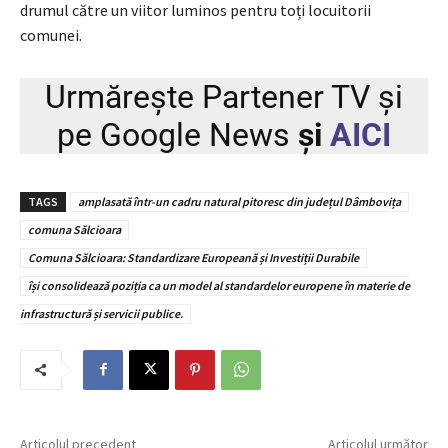
drumul către un viitor luminos pentru toți locuitorii
comunei.
Urmărește
Partener TV
și
pe
Google News
și
AICI
TAGS
amplasată într-un cadru natural pitoresc din județul Dâmbovița
comuna Sălcioara
Comuna Sălcioara: Standardizare Europeană și Investiții Durabile
își consolidează poziția ca un model al standardelor europene în materie de
infrastructură și servicii publice.
Articolul precedent
Articolul următor