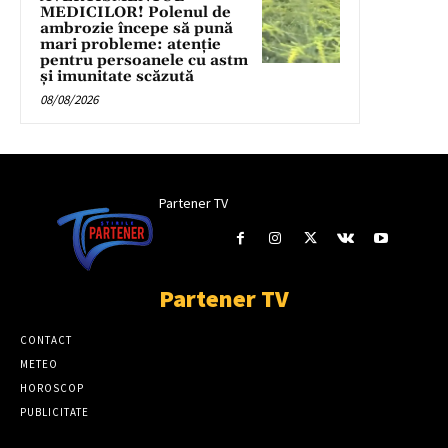
MEDICILOR! Polenul de
ambrozie începe să pună
mari probleme: atenție
pentru persoanele cu astm
și imunitate scăzută
08/08/2026
Partener TV
Partener TV
CONTACT
METEO
HOROSCOP
PUBLICITATE