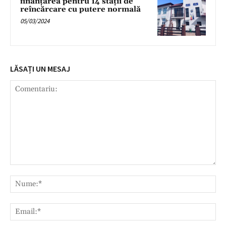
finanțarea pentru 14 stații de
reîncărcare cu putere normală
05/03/2024
LĂSAȚI UN MESAJ
Comentariu:
Nu
Ema