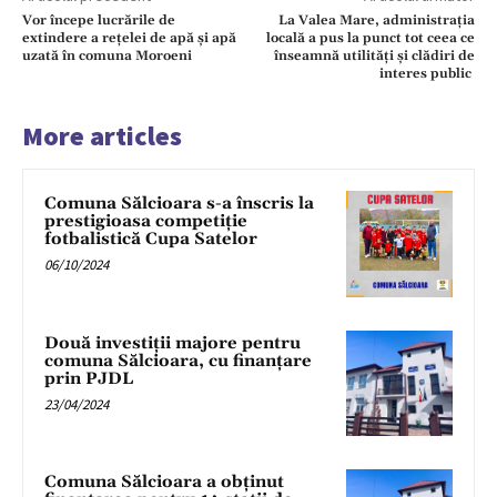
Vor începe lucrările de
La Valea Mare, administrația
extindere a rețelei de apă și apă
locală a pus la punct tot ceea ce
uzată în comuna Moroeni
înseamnă utilități și clădiri de
interes public
More articles
Comuna Sălcioara s-a înscris la
prestigioasa competiție
fotbalistică Cupa Satelor
06/10/2024
Două investiții majore pentru
comuna Sălcioara, cu finanțare
prin PJDL
23/04/2024
Comuna Sălcioara a obținut