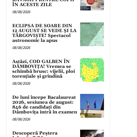
ÎN ACESTE ZILE
08/08/2026
ECLIPSA DE SOARE DIN
12 AUGUST SE VEDE ȘI LA
TÂRGOVIȘTE! Spectacol
astronomic la apus
08/08/2026
Astăzi, COD GALBEN ÎN
DÂMBOVIȚA! Vremea se
schimbă brusc: vijelii, ploi
torențiale și grindină
08/08/2026
De luni începe Bacalaureat
2026, sesiunea de august:
846 de candidați din
Dâmbovița intră în examen
08/08/2026
Descoperă Peștera