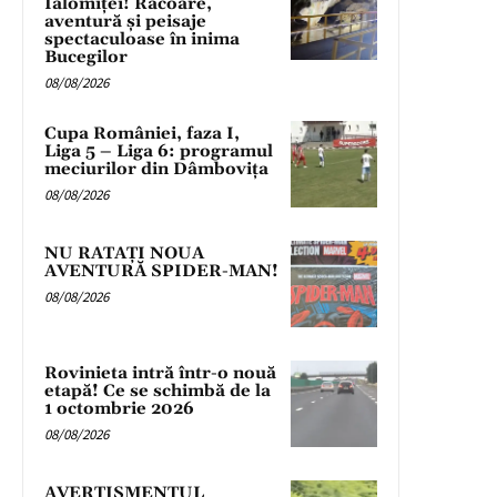
Ialomiței! Răcoare,
aventură și peisaje
spectaculoase în inima
Bucegilor
08/08/2026
Cupa României, faza I,
Liga 5 – Liga 6: programul
meciurilor din Dâmbovița
08/08/2026
NU RATAȚI NOUA
AVENTURĂ SPIDER-MAN!
08/08/2026
Rovinieta intră într-o nouă
etapă! Ce se schimbă de la
1 octombrie 2026
08/08/2026
AVERTISMENTUL