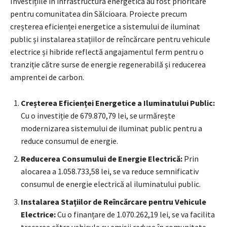
Investițiile în infrastructura energetică au fost prioritare
pentru comunitatea din Sălcioara. Proiecte precum
creșterea eficienței energetice a sistemului de iluminat
public și instalarea stațiilor de reîncărcare pentru vehicule
electrice și hibride reflectă angajamentul ferm pentru o
tranziție către surse de energie regenerabilă și reducerea
amprentei de carbon.
Creșterea Eficienței Energetice a Iluminatului Public:
Cu o investiție de 679.870,79 lei, se urmărește
modernizarea sistemului de iluminat public pentru a
reduce consumul de energie.
Reducerea Consumului de Energie Electrică:
Prin
alocarea a 1.058.733,58 lei, se va reduce semnificativ
consumul de energie electrică al iluminatului public.
Instalarea Stațiilor de Reîncărcare pentru Vehicule
Electrice:
Cu o finanțare de 1.070.262,19 lei, se va facilita
trecerea către vehicule cu emisii reduse în comunitate.