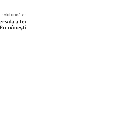
ticolul următor
rsală a Iei
Românești