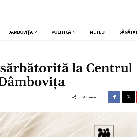
DÂMBOVIŢA
POLITICĂ
METEO
SĂNĂTA
 sărbătorită la Centrul
 Dâmbovița
Acțiune