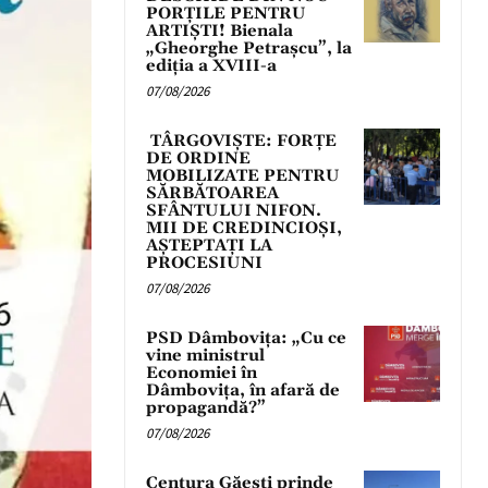
PORȚILE PENTRU
ARTIȘTI! Bienala
„Gheorghe Petrașcu”, la
ediția a XVIII-a
07/08/2026
TÂRGOVIȘTE: FORȚE
DE ORDINE
MOBILIZATE PENTRU
SĂRBĂTOAREA
SFÂNTULUI NIFON.
MII DE CREDINCIOȘI,
AȘTEPTAȚI LA
PROCESIUNI
07/08/2026
PSD Dâmbovița: „Cu ce
vine ministrul
Economiei în
Dâmbovița, în afară de
propagandă?”
07/08/2026
Centura Găești prinde