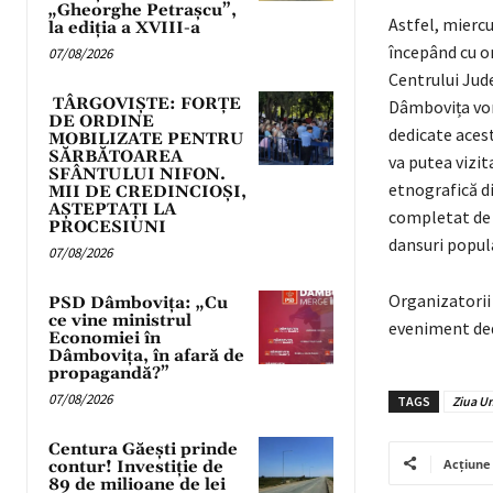
„Gheorghe Petrașcu”,
Astfel, miercu
la ediția a XVIII-a
începând cu or
07/08/2026
Centrului Jud
TÂRGOVIȘTE: FORȚE
Dâmbovița vor 
DE ORDINE
dedicate acest
MOBILIZATE PENTRU
SĂRBĂTOAREA
va putea vizit
SFÂNTULUI NIFON.
etnografică di
MII DE CREDINCIOȘI,
AȘTEPTAȚI LA
completat de u
PROCESIUNI
dansuri popul
07/08/2026
Organizatorii î
PSD Dâmbovița: „Cu
ce vine ministrul
eveniment dedi
Economiei în
Dâmbovița, în afară de
propagandă?”
07/08/2026
TAGS
Ziua Un
Centura Găești prinde
Acțiune
contur! Investiție de
89 de milioane de lei