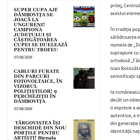
prilej, Centr
SUPER CUPA AJF
acestui eleme
DÂMBOVIȚA SE
JOACĂ LA
UNGURENI!
În tradiția p
CAMPIONA
JUDEȚULUI ȘI
sărbătoarea e
CÂȘTIGĂTOAREA
numele de „Dr
CUPEI SE DUELEAZĂ
PENTRU TROFEU
suprapune cu 
07/08/2026
ortodoxă „Tăi
Ioan Botezăto
CABLURI FURATE
semnificații sp
DIN PARCURI
FOTOVOLTAICE, ÎN
VIZORUL
POLIȚIȘTILOR! 9
Ia românească
PERCHEZIȚII ÎN
decât un obie
DÂMBOVIȚA
o expresie a a
07/08/2026
autentice, a 
TÂRGOVIȘTEA ÎȘI
din generație 
DESCHIDE DIN NOU
identității naț
PORȚILE PENTRU
ARTIȘTI! Bienala