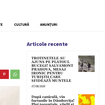
TE
CULTURĂ
ANUNȚURI
Articole recente
TROTINETELE AU
AJUNS PE PLATOUL
BUCEGI! SALVAMONT
PRAHOVA, MESAJ
IRONIC PENTRU
TURIȘTII CARE
SFIDEAZĂ MUNTELE
07/08/2026
După caniculă, vin
furtunile în Dâmbovița!
Ploi torențiale, vijelii și