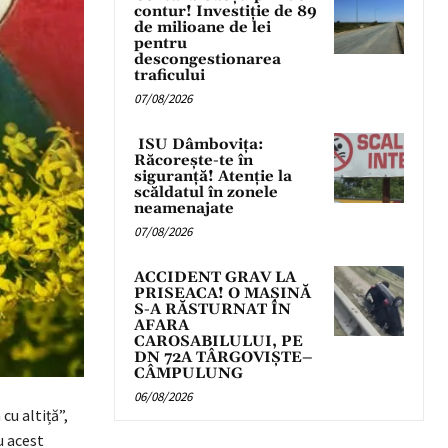
contur! Investiție de 89
de milioane de lei
pentru
descongestionarea
traficului
07/08/2026
ISU Dâmbovița:
Răcorește-te în
siguranță! Atenție la
scăldatul în zonele
neamenajate
07/08/2026
ACCIDENT GRAV LA
PRISEACA! O MAȘINĂ
S-A RĂSTURNAT ÎN
AFARA
CAROSABILULUI, PE
DN 72A TÂRGOVIȘTE–
CÂMPULUNG
06/08/2026
cu altiță”,
u acest