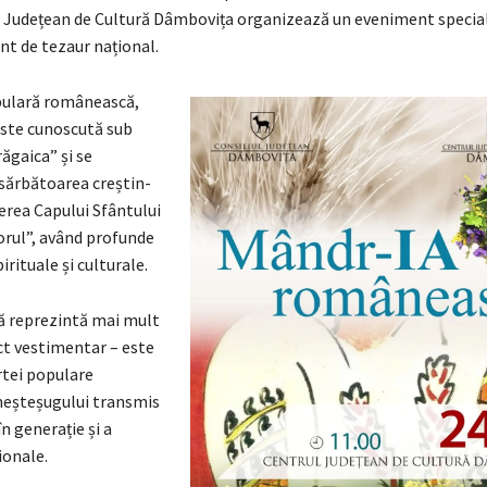
ul Județean de Cultură Dâmbovița organizează un eveniment special
nt de tezaur național.
opulară românească,
ste cunoscută sub
ăgaica” și se
sărbătoarea creștin-
erea Capului Sfântului
rul”, având profunde
irituale și culturale.
 reprezintă mai mult
ct vestimentar – este
rtei populare
meșteșugului transmis
în generație și a
ionale.