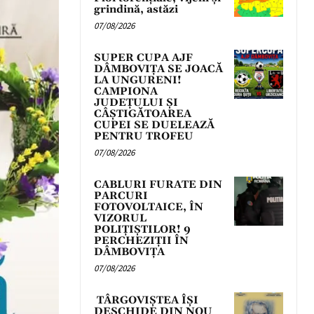
grindină, astăzi
07/08/2026
SUPER CUPA AJF
DÂMBOVIȚA SE JOACĂ
LA UNGURENI!
CAMPIONA
JUDEȚULUI ȘI
CÂȘTIGĂTOAREA
CUPEI SE DUELEAZĂ
PENTRU TROFEU
07/08/2026
CABLURI FURATE DIN
PARCURI
FOTOVOLTAICE, ÎN
VIZORUL
POLIȚIȘTILOR! 9
PERCHEZIȚII ÎN
DÂMBOVIȚA
07/08/2026
TÂRGOVIȘTEA ÎȘI
DESCHIDE DIN NOU