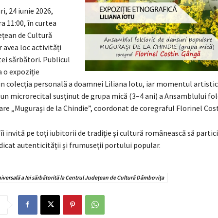
ri, 24 iunie 2026,
a 11:00, în curtea
ețean de Cultură
avea loc activități
ei sărbători. Publicul
a o expoziție
n colecția personală a doamnei Liliana Iotu, iar momentul artistic 
n microrecital susținut de grupa mică (3–4 ani) a Ansamblului fol
are „Mugurași de la Chindie”, coordonat de coregraful Florinel Cos
i invită pe toți iubitorii de tradiție și cultură românească să partic
cat autenticității și frumuseții portului popular.
iversală a Iei sărbătorită la Centrul Județean de Cultură Dâmbovița