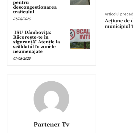
pentru
descongestionarea
traficului
Articolul prece
07/08/2026
Acțiune de d
municipiul 
ISU Dâmbovița:
Răcorește-te în
siguranță! Atenție la
scăldatul în zonele
neamenajate
07/08/2026
Partener Tv