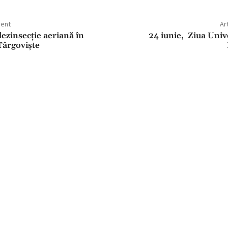
dent
Ar
ezinsecție aeriană în
24 iunie, Ziua Unive
Târgoviște