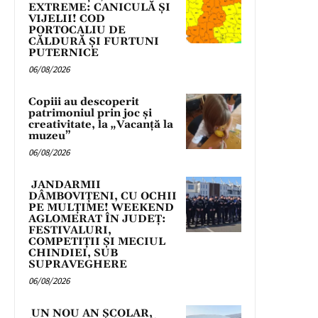
EXTREME: CANICULĂ ȘI
VIJELII! COD
PORTOCALIU DE
CĂLDURĂ ȘI FURTUNI
PUTERNICE
06/08/2026
Copiii au descoperit
patrimoniul prin joc și
creativitate, la „Vacanță la
muzeu”
06/08/2026
JANDARMII
DÂMBOVIȚENI, CU OCHII
PE MULȚIME! WEEKEND
AGLOMERAT ÎN JUDEȚ:
FESTIVALURI,
COMPETIȚII ȘI MECIUL
CHINDIEI, SUB
SUPRAVEGHERE
06/08/2026
UN NOU AN ȘCOLAR,