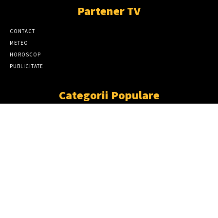
Partener TV
CONTACT
METEO
HOROSCOP
PUBLICITATE
Categorii Populare
ȘTIRI
11863
SOCIAL
6913
TÂRGOVIŞTE
2411
PARTENER TV
2227
CJD
1930
DÂMBOVIŢA
1870
NEWS
ACCIDENT GRAV LA PRISEACA! O MAȘINĂ