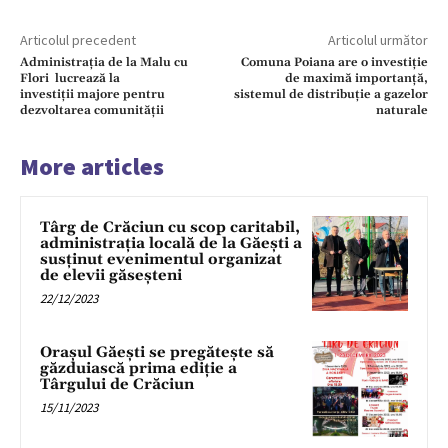
Articolul precedent
Articolul următor
Administrația de la Malu cu
Comuna Poiana are o investiție
Flori lucrează la
de maximă importanță,
investiții majore pentru
sistemul de distribuție a gazelor
dezvoltarea comunității
naturale
More articles
Târg de Crăciun cu scop caritabil,
administrația locală de la Găești a
susținut evenimentul organizat
de elevii găseșteni
22/12/2023
Orașul Găești se pregătește să
găzduiască prima ediție a
Târgului de Crăciun
15/11/2023