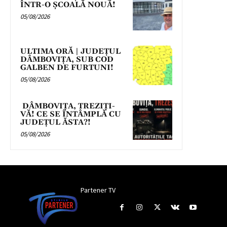
ÎNTR-O ȘCOALĂ NOUĂ!
05/08/2026
ULTIMA ORĂ | JUDEȚUL
DÂMBOVIȚA, SUB COD
GALBEN DE FURTUNI!
05/08/2026
DÂMBOVIȚA, TREZIȚI-
VĂ! CE SE ÎNTÂMPLĂ CU
JUDEȚUL ĂSTA?!
05/08/2026
Partener TV