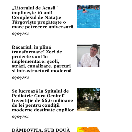
„Litoralul de Acasă”
împlinește 10 ani!
Complexul de Natație
Târgoviște pregătește o
mare petrecere aniversară
06/08/2026
Răcariul, în plină
transformare! Zeci de
proiecte sunt în
implementare: școli,
străzi, canalizare, parcuri
și infrastructură modernă
06/08/2026
Se lucrează la Spitalul de
Pediatrie Gura Ocniței!
Investiție de 66,6 milioane
de lei pentru condiții
moderne destinate copiilor
06/08/2026
DÂMBOVIȚA, SUB DOUĂ