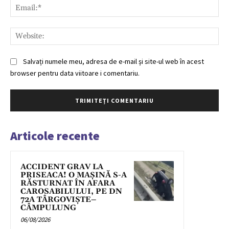
Ema
Web
Salvați numele meu, adresa de e-mail și site-ul web în acest
browser pentru data viitoare i comentariu.
Articole recente
ACCIDENT GRAV LA
PRISEACA! O MAȘINĂ S-A
RĂSTURNAT ÎN AFARA
CAROSABILULUI, PE DN
72A TÂRGOVIȘTE–
CÂMPULUNG
06/08/2026