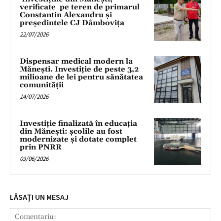
verificate pe teren de primarul
Constantin Alexandru și
președintele CJ Dâmbovița
22/07/2026
Dispensar medical modern la
Mănești. Investiție de peste 3,2
milioane de lei pentru sănătatea
comunității
14/07/2026
Investiție finalizată în educația
din Mănești: școlile au fost
modernizate și dotate complet
prin PNRR
09/06/2026
LĂSAȚI UN MESAJ