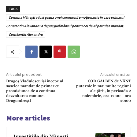
TAGS
Comuna Mănești a fost gazda unei ceremonii emoționante în care primarul
Constantin Alexandru a depus jurământul pentru cel de-al patrulea mandat.
Constantin Alexandru
Articolul precedent
Articolul următor
Dragoș Vladulescu își începe al
COD GALBEN de VÂNT
șaselea mandat de primar cu
puternic în mai multe regiuni
promisiunea de a continua
ale țării, în perioada 2
dezvoltarea comunei
noiembrie, ora 12:00 – ora
Dragomirești
20:00
More articles
Investițiile din Mănești,