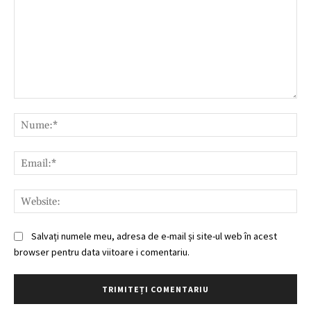
Comentariu:
Nu
Ema
Web
Salvați numele meu, adresa de e-mail și site-ul web în acest
browser pentru data viitoare i comentariu.