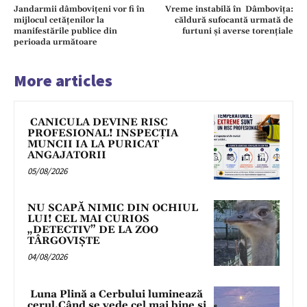
Jandarmii dâmbovițeni vor fi în
Vreme instabilă în Dâmbovița:
mijlocul cetățenilor la
căldură sufocantă urmată de
manifestările publice din
furtuni și averse torențiale
perioada următoare
More articles
CANICULA DEVINE RISC
PROFESIONAL! INSPECȚIA
MUNCII IA LA PURICAT
ANGAJATORII
05/08/2026
NU SCAPĂ NIMIC DIN OCHIUL
LUI! CEL MAI CURIOS
„DETECTIV” DE LA ZOO
TÂRGOVIȘTE
04/08/2026
Luna Plină a Cerbului luminează
cerul.Când se vede cel mai bine și