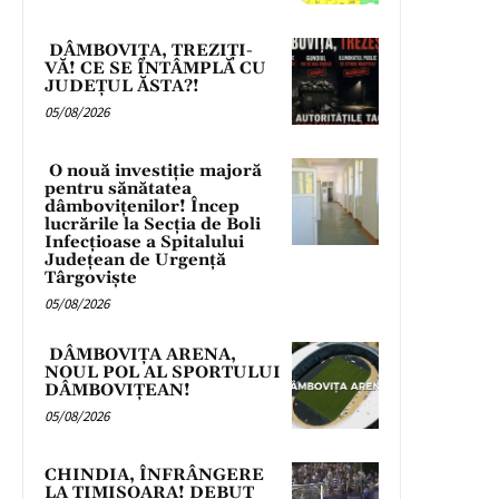
DÂMBOVIȚA, TREZIȚI-
VĂ! CE SE ÎNTÂMPLĂ CU
JUDEȚUL ĂSTA?!
05/08/2026
O nouă investiție majoră
pentru sănătatea
dâmbovițenilor! Încep
lucrările la Secția de Boli
Infecțioase a Spitalului
Județean de Urgență
Târgoviște
05/08/2026
DÂMBOVIȚA ARENA,
NOUL POL AL SPORTULUI
DÂMBOVIȚEAN!
05/08/2026
CHINDIA, ÎNFRÂNGERE
LA TIMIȘOARA! DEBUT