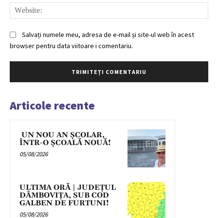
Web
Salvați numele meu, adresa de e-mail și site-ul web în acest
browser pentru data viitoare i comentariu.
Articole recente
UN NOU AN ȘCOLAR,
ÎNTR-O ȘCOALĂ NOUĂ!
05/08/2026
ULTIMA ORĂ | JUDEȚUL
DÂMBOVIȚA, SUB COD
GALBEN DE FURTUNI!
05/08/2026