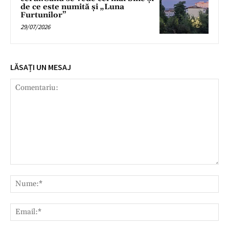
de ce este numită și „Luna
Furtunilor”
29/07/2026
LĂSAȚI UN MESAJ
Comentariu:
Nu
Ema