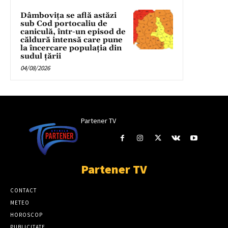
Dâmbovița se află astăzi
sub Cod portocaliu de
caniculă, într-un episod de
căldură intensă care pune
la încercare populația din
sudul țării
04/08/2026
Partener TV
Partener TV
CONTACT
METEO
HOROSCOP
PUBLICITATE