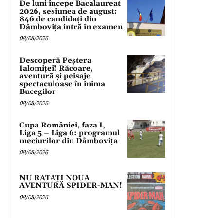
De luni începe Bacalaureat
2026, sesiunea de august:
846 de candidați din
Dâmbovița intră în examen
08/08/2026
Descoperă Peștera
Ialomiței! Răcoare,
aventură și peisaje
spectaculoase în inima
Bucegilor
08/08/2026
Cupa României, faza I,
Liga 5 – Liga 6: programul
meciurilor din Dâmbovița
08/08/2026
NU RATAȚI NOUA
AVENTURĂ SPIDER-MAN!
08/08/2026