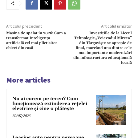
Articolul precedent
Articolul următor
Mașina de spălat în 2026: Cum a
Investițiile de la Liceul
transformat Inteligența
Tehnologic „Voievodul Mircea”
artificială cel mai plictisitor
din Târgoviște se apropie de
obiect din casă
final, marcând una dintre cele
mai importante modernizări
din infrastructura educațională
locală
More articles
Nu ai curent pe teren? Cum
funcționează extinderea rețelei
electrice și cine o plătește
30/07/2026
Leasing auto pentru persoane