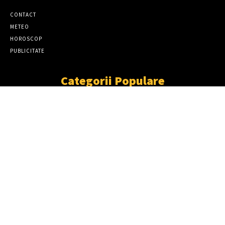
CONTACT
METEO
HOROSCOP
PUBLICITATE
Categorii Populare
ȘTIRI
11867
SOCIAL
6920
TÂRGOVIŞTE
2411
PARTENER TV
2227
CJD
1931
DÂMBOVIŢA
1870
NEWS
LOVITURĂ DURĂ ÎNTR-UN DOSAR DE
FURT DE CABLURI! ȘAPTE SUSPECȚI,
ARESTAȚI PREVENTIV 30 DE ZILE