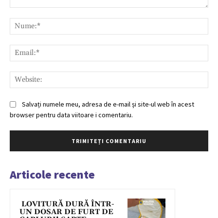
Comentariu:
Nu
Ema
Web
Salvați numele meu, adresa de e-mail și site-ul web în acest
browser pentru data viitoare i comentariu.
Articole recente
LOVITURĂ DURĂ ÎNTR-
UN DOSAR DE FURT DE