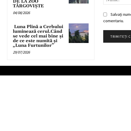
DE LA ZOO
TÂRGOVIȘTE
04/08/2026
Salvați num
comentariu.
Luna Plină a Cerbului
luminează cerul.Când
se vede cel mai bine și
de ce este numită și
„Luna Furtunilor”
29/07/2026
Partener TV