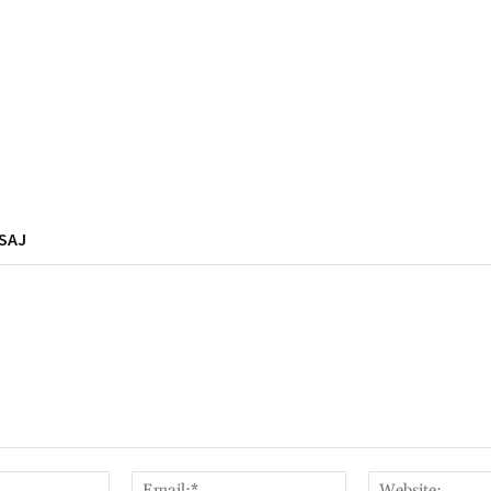
SAJ
Nume:*
Email:*