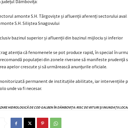
n județul Dâmbovița:
ectorul amonte S.H. Târgoviște și afluenții aferenți sectorului aval 
amonte S.H. Siliștea Snagovului
lusiv bazinul superior și afluenții din bazinul mijlociu și inferior
trag atenția că fenomenele se pot produce rapid, în special în urma
 recomandă populației din zonele riverane să manifeste prudență s
rea apelor crescute și să urmărească anunțurile oficiale.
monitorizată permanent de instituțiile abilitate, iar intervențiile p
lo unde va fi necesar.
ZARE HIDROLOGICĂ DE COD GALBEN ÎN DÂMBOVIȚA: RISC DE VIITURI ȘI INUNDAȚII LOCA