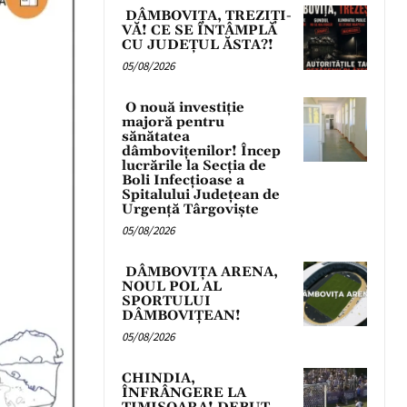
DÂMBOVIȚA, TREZIȚI-
VĂ! CE SE ÎNTÂMPLĂ
CU JUDEȚUL ĂSTA?!
05/08/2026
O nouă investiție
majoră pentru
sănătatea
dâmbovițenilor! Încep
lucrările la Secția de
Boli Infecțioase a
Spitalului Județean de
Urgență Târgoviște
05/08/2026
DÂMBOVIȚA ARENA,
NOUL POL AL
SPORTULUI
DÂMBOVIȚEAN!
05/08/2026
CHINDIA,
ÎNFRÂNGERE LA