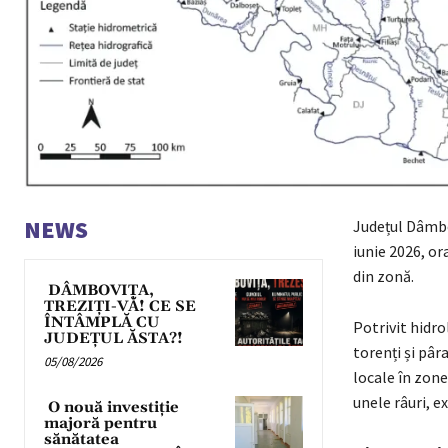
NEWS
Județul Dâmbov
iunie 2026, or
din zonă.
DÂMBOVIȚA,
TREZIȚI-VĂ! CE SE
ÎNTÂMPLĂ CU
Potrivit hidro
JUDEȚUL ĂSTA?!
torenți și pâra
05/08/2026
locale în zone
unele râuri, e
O nouă investiție
majoră pentru
sănătatea