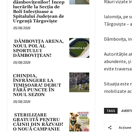
Râuri vizate î
dâmbovițenilor! Încep
lucrările la Secția de
Boli Infecțioase a
Spitalului Județean de
Ialomița, pe s
Urgență Târgoviște
Târgoviște – 
05/08/2026
Dâmbovița, inc
DÂMBOVIȚA ARENA,
NOUL POL AL
SPORTULUI
Autoritățile a
DÂMBOVIȚEAN!
abundente, și
05/08/2026
evite traversa
CHINDIA,
ÎNFRÂNGERE LA
Situația este 
TIMIȘOARA! DEBUT
FĂRĂ PUNCTE ÎN
mobilizate aco
NOUL SEZON
05/08/2026
TAGS
AVERTI
STERILIZARE
GRATUITĂ PENTRU
CÂINII DIN RĂZVAD!
Acțiune
O NOUĂ CAMPANIE