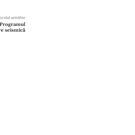
ticolul următor
n Programul
re seismică