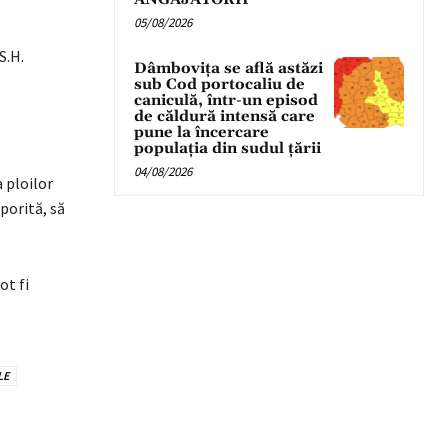
05/08/2026
S.H.
Dâmbovița se află astăzi
sub Cod portocaliu de
caniculă, într-un episod
de căldură intensă care
pune la încercare
populația din sudul țării
04/08/2026
 ploilor
porită, să
ot fi
LE