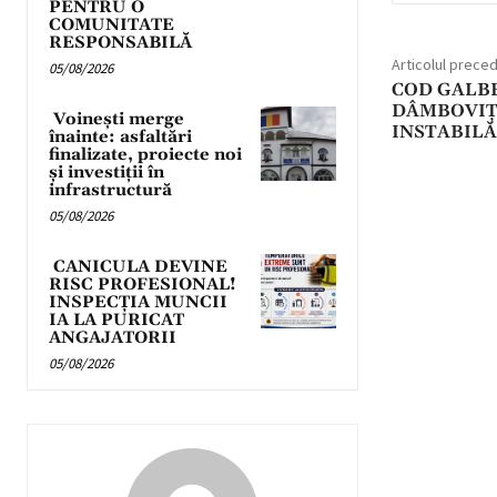
PENTRU O
COMUNITATE
RESPONSABILĂ
Articolul prece
05/08/2026
COD GALBE
DÂMBOVIȚ
Voinești merge
INSTABIL
înainte: asfaltări
finalizate, proiecte noi
și investiții în
infrastructură
05/08/2026
CANICULA DEVINE
RISC PROFESIONAL!
INSPECȚIA MUNCII
IA LA PURICAT
ANGAJATORII
05/08/2026