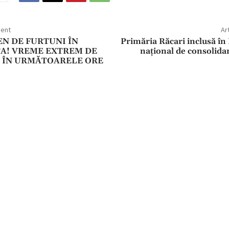
dent
Ar
N DE FURTUNI ÎN
Primăria Răcari inclusă î
A! VREME EXTREM DE
național de consolida
Ă ÎN URMĂTOARELE ORE