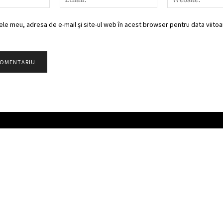
ele meu, adresa de e-mail și site-ul web în acest browser pentru data viitoar
Partener TV
Categorii
Populare
CONTACT
METEO
ȘTIRI
HOROSCOP
SOCIAL
PUBLICITATE
TÂRGOVIŞTE
PARTENER TV