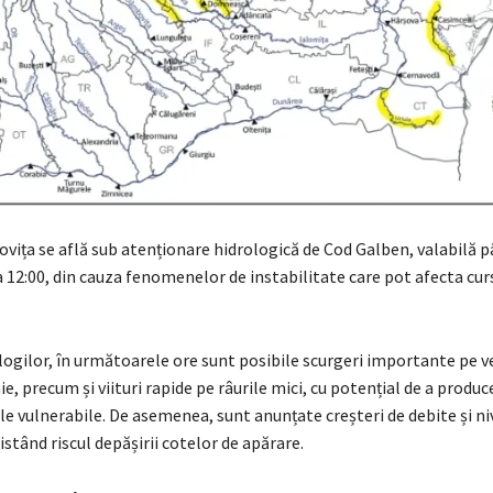
ița se află sub atenționare hidrologică de Cod Galben, valabilă p
a 12:00, din cauza fenomenelor de instabilitate care pot afecta cur
logilor, în următoarele ore sunt posibile scurgeri importante pe ve
ie, precum și viituri rapide pe râurile mici, cu potențial de a produc
le vulnerabile. De asemenea, sunt anunțate creșteri de debite și ni
xistând riscul depășirii cotelor de apărare.