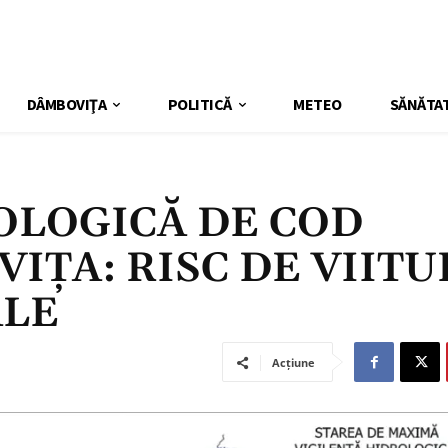
DÂMBOVIŢA
POLITICĂ
METEO
SĂNĂTA
OLOGICĂ DE COD
IȚA: RISC DE VIITU
ALE
Acțiune