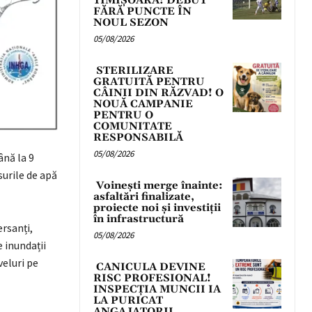
TIMIȘOARA! DEBUT
FĂRĂ PUNCTE ÎN
NOUL SEZON
05/08/2026
STERILIZARE
GRATUITĂ PENTRU
CÂINII DIN RĂZVAD! O
NOUĂ CAMPANIE
PENTRU O
COMUNITATE
RESPONSABILĂ
05/08/2026
ână la 9
surile de apă
Voinești merge înainte:
asfaltări finalizate,
proiecte noi și investiții
în infrastructură
rsanți,
05/08/2026
e inundații
veluri pe
CANICULA DEVINE
RISC PROFESIONAL!
INSPECȚIA MUNCII IA
LA PURICAT
ANGAJATORII