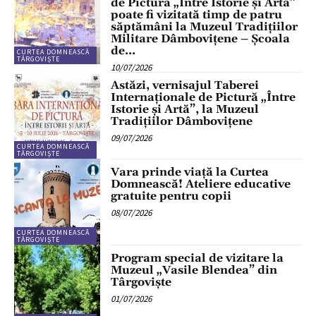
de Pictură „Între Istorie și Artă”
poate fi vizitată timp de patru
săptămâni la Muzeul Tradițiilor
Militare Dâmbovițene – Școala
de...
CURTEA DOMNEASCĂ
TÂRGOVIȘTE
10/07/2026
Astăzi, vernisajul Taberei
Internaționale de Pictură „Între
Istorie și Artă”, la Muzeul
Tradițiilor Dâmbovițene
09/07/2026
CURTEA DOMNEASCĂ
TÂRGOVIȘTE
Vara prinde viață la Curtea
Domnească! Ateliere educative
gratuite pentru copii
08/07/2026
CURTEA DOMNEASCĂ
TÂRGOVIȘTE
Program special de vizitare la
Muzeul „Vasile Blendea” din
Târgoviște
01/07/2026