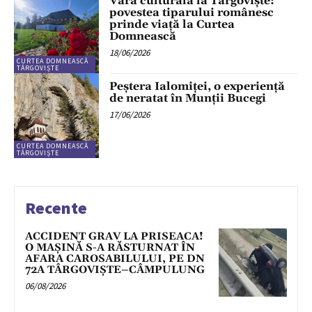
Vara culturală la Târgoviște:
povestea tiparului românesc
prinde viață la Curtea
Domnească
18/06/2026
CURTEA DOMNEASCĂ
TÂRGOVIȘTE
Peștera Ialomiței, o experiență
de neratat în Munții Bucegi
17/06/2026
CURTEA DOMNEASCĂ
TÂRGOVIȘTE
Recente
ACCIDENT GRAV LA PRISEACA!
O MAȘINĂ S-A RĂSTURNAT ÎN
AFARA CAROSABILULUI, PE DN
72A TÂRGOVIȘTE–CÂMPULUNG
06/08/2026