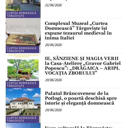
21/06/2026
CURTEA DOMNEASCĂ
TÂRGOVIȘTE
Complexul Muzeal „Curtea
Domnească” Târgoviște își
expune tezaurul medieval în
inima Italiei
20/06/2026
CURTEA DOMNEASCĂ
TÂRGOVIȘTE
IE, SÂNZIENE ȘI MAGIA VERII
la Casa-Ateliere „Gravor Gabriel
Popescu”: „DRĂGAICA – ARIPI.
VOCAȚIA ZBORULUI”
19/06/2026
CURTEA DOMNEASCĂ
TÂRGOVIȘTE
Palatul Brâncovenesc de la
Potlogi, o poartă deschisă spre
istorie și eleganță domnească
19/06/2026
CURTEA DOMNEASCĂ
TÂRGOVIȘTE