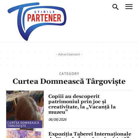
- Advertisement -
CATEGORY
Curtea Domnească Târgoviște
Copiii au descoperit
patrimoniul prin joc și
creativitate, la „Vacanță la
muzeu”
06/08/2026
CURTEA DOMNEASCĂ
TÂRGOVIȘTE
Expoziția Taberei Internaționale