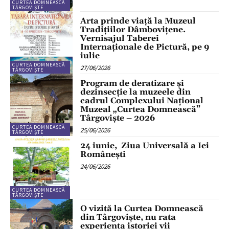
CURTEA DOMNEASCĂ
TÂRGOVIȘTE
Arta prinde viață la Muzeul
Tradițiilor Dâmbovițene.
Vernisajul Taberei
Internaționale de Pictură, pe 9
iulie
CURTEA DOMNEASCĂ
27/06/2026
TÂRGOVIȘTE
Program de deratizare și
dezinsecție la muzeele din
cadrul Complexului Național
Muzeal „Curtea Domnească”
Târgoviște – 2026
CURTEA DOMNEASCĂ
25/06/2026
TÂRGOVIȘTE
24 iunie, Ziua Universală a Iei
Românești
24/06/2026
CURTEA DOMNEASCĂ
TÂRGOVIȘTE
O vizită la Curtea Domnească
din Târgoviște, nu rata
experiența istoriei vii