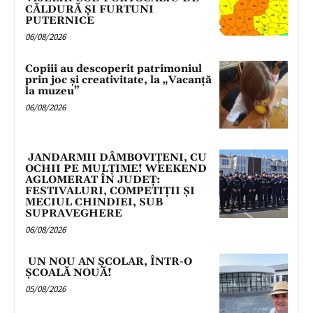
CĂLDURĂ ȘI FURTUNI
PUTERNICE
06/08/2026
Copiii au descoperit patrimoniul
prin joc și creativitate, la „Vacanță
la muzeu”
06/08/2026
JANDARMII DÂMBOVIȚENI, CU
OCHII PE MULȚIME! WEEKEND
AGLOMERAT ÎN JUDEȚ:
FESTIVALURI, COMPETIȚII ȘI
MECIUL CHINDIEI, SUB
SUPRAVEGHERE
06/08/2026
UN NOU AN ȘCOLAR, ÎNTR-O
ȘCOALĂ NOUĂ!
05/08/2026