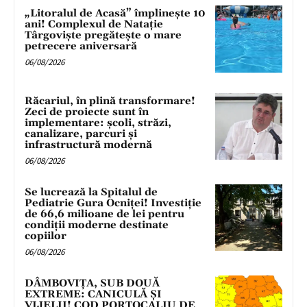
„Litoralul de Acasă” împlinește 10
ani! Complexul de Natație
Târgoviște pregătește o mare
petrecere aniversară
06/08/2026
Răcariul, în plină transformare!
Zeci de proiecte sunt în
implementare: școli, străzi,
canalizare, parcuri și
infrastructură modernă
06/08/2026
Se lucrează la Spitalul de
Pediatrie Gura Ocniței! Investiție
de 66,6 milioane de lei pentru
condiții moderne destinate
copiilor
06/08/2026
DÂMBOVIȚA, SUB DOUĂ
EXTREME: CANICULĂ ȘI
VIJELII! COD PORTOCALIU DE