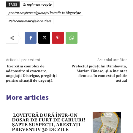
TAGS
în regim de noapte
pentru creșterea siguranței în trafic la Târgoviște
Refacerea marcajelor rutiere
Articolul precedent
Articolul următor
Exercițiu complex de
Prefectul județului Dâmbovița,
adăpostire și evacuare,
Marian Tănase, și-a înaintat
angajații Distrigaz, pregătiți
demisia în contextul politic
pentru situații de urgență
actual
More articles
LOVITURĂ DURĂ ÎNTR-UN
DOSAR DE FURT DE CABLURI!
ȘAPTE SUSPECȚI, ARESTAȚI
PREVENTIV 30 DE ZILE