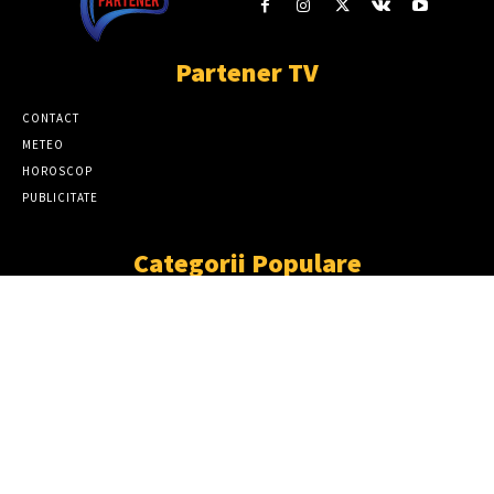
Partener TV
CONTACT
METEO
HOROSCOP
PUBLICITATE
Categorii Populare
ȘTIRI
11867
SOCIAL
6920
TÂRGOVIŞTE
2411
PARTENER TV
2227
CJD
1931
DÂMBOVIŢA
1870
NEWS