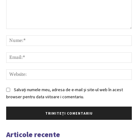
Comentariu:
Nu
Ema
Web
Salvați numele meu, adresa de e-mail și site-ul web în acest
browser pentru data viitoare i comentariu.
Articole recente