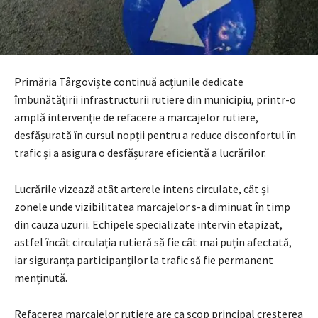
Primăria Târgoviște continuă acțiunile dedicate
îmbunătățirii infrastructurii rutiere din municipiu, printr-o
amplă intervenție de refacere a marcajelor rutiere,
desfășurată în cursul nopții pentru a reduce disconfortul în
trafic și a asigura o desfășurare eficientă a lucrărilor.
Lucrările vizează atât arterele intens circulate, cât și
zonele unde vizibilitatea marcajelor s-a diminuat în timp
din cauza uzurii. Echipele specializate intervin etapizat,
astfel încât circulația rutieră să fie cât mai puțin afectată,
iar siguranța participanților la trafic să fie permanent
menținută.
Refacerea marcajelor rutiere are ca scop principal creșterea