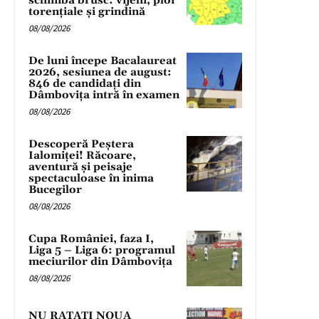
schimbă brusc: vijelii, ploi
torențiale și grindină
08/08/2026
De luni începe Bacalaureat
2026, sesiunea de august:
846 de candidați din
Dâmbovița intră în examen
08/08/2026
Descoperă Peștera
Ialomiței! Răcoare,
aventură și peisaje
spectaculoase în inima
Bucegilor
08/08/2026
Cupa României, faza I,
Liga 5 – Liga 6: programul
meciurilor din Dâmbovița
08/08/2026
NU RATAȚI NOUA