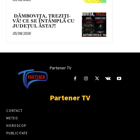
DÂMBOVIȚA, TREZIȚI-
VĂ! CE SE ÎNTÂMPLĂ CU
JUDEȚUL ĂSTA?!
05/08/2026
Partener TV
Partener TV
CONTACT
METEO
HOROSCOP
PUBLICITATE