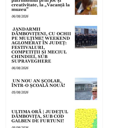
patrimoniul prin joc și
creativitate, la „Vacanță la
muzeu”
06/08/2026
JANDARMII
DÂMBOVIȚENI, CU OCHII
PE MULȚIME! WEEKEND
AGLOMERAT ÎN JUDEȚ:
FESTIVALURI,
COMPETIȚII ȘI MECIUL
CHINDIEI, SUB
SUPRAVEGHERE
06/08/2026
UN NOU AN ȘCOLAR,
ÎNTR-O ȘCOALĂ NOUĂ!
05/08/2026
ULTIMA ORĂ | JUDEȚUL
DÂMBOVIȚA, SUB COD
GALBEN DE FURTUNI!
05/08/2026