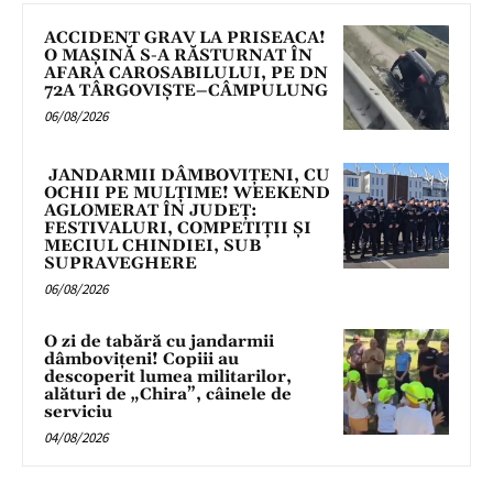
ACCIDENT GRAV LA PRISEACA!
O MAȘINĂ S-A RĂSTURNAT ÎN
AFARA CAROSABILULUI, PE DN
72A TÂRGOVIȘTE–CÂMPULUNG
06/08/2026
JANDARMII DÂMBOVIȚENI, CU
OCHII PE MULȚIME! WEEKEND
AGLOMERAT ÎN JUDEȚ:
FESTIVALURI, COMPETIȚII ȘI
MECIUL CHINDIEI, SUB
SUPRAVEGHERE
06/08/2026
O zi de tabără cu jandarmii
dâmbovițeni! Copiii au
descoperit lumea militarilor,
alături de „Chira”, câinele de
serviciu
04/08/2026