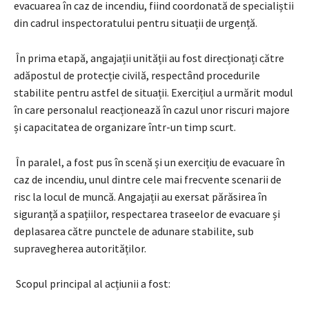
evacuarea în caz de incendiu, fiind coordonată de specialiștii
din cadrul inspectoratului pentru situații de urgență.
În prima etapă, angajații unității au fost direcționați către
adăpostul de protecție civilă, respectând procedurile
stabilite pentru astfel de situații. Exercițiul a urmărit modul
în care personalul reacționează în cazul unor riscuri majore
și capacitatea de organizare într-un timp scurt.
În paralel, a fost pus în scenă și un exercițiu de evacuare în
caz de incendiu, unul dintre cele mai frecvente scenarii de
risc la locul de muncă. Angajații au exersat părăsirea în
siguranță a spațiilor, respectarea traseelor de evacuare și
deplasarea către punctele de adunare stabilite, sub
supravegherea autorităților.
Scopul principal al acțiunii a fost: