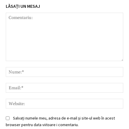
LĂSAȚI UN MESAJ
Comentariu:
Nu
Ema
Web
Salvați numele meu, adresa de e-mail și site-ul web în acest
browser pentru data viitoare i comentariu.