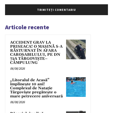
Articole recente
ACCIDENT GRAV LA
PRISEACA! O MAȘINĂ S-A
RĂSTURNAT ÎN AFARA
CAROSABILULUI, PE DN
72A TÂRGOVIȘTE–
CÂMPULUNG
06/08/2026
„Litoralul de Acasă”
împlinește 10 ani!
Complexul de Natație
Târgoviște pregătește o
mare petrecere aniversară
06/08/2026