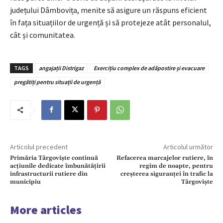
județului Dâmbovița, menite să asigure un răspuns eficient
în fața situațiilor de urgență și să protejeze atât personalul,
cât și comunitatea.
TAGS
angajații Distrigaz
Exercițiu complex de adăpostire și evacuare
pregătiți pentru situații de urgență
Articolul precedent
Articolul următor
Primăria Târgoviște continuă
Refacerea marcajelor rutiere, în
acțiunile dedicate îmbunătățirii
regim de noapte, pentru
infrastructurii rutiere din
creșterea siguranței în trafic la
municipiu
Târgoviște
More articles