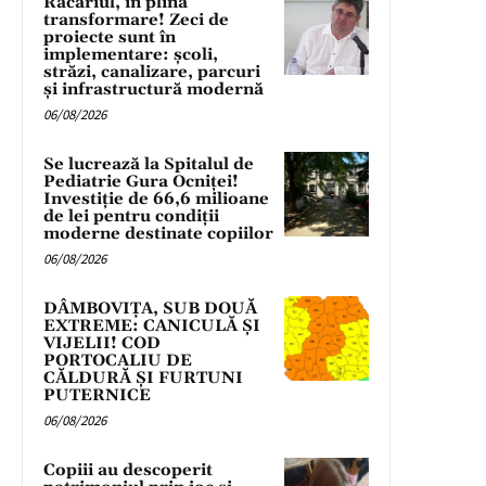
Răcariul, în plină
transformare! Zeci de
proiecte sunt în
implementare: școli,
străzi, canalizare, parcuri
și infrastructură modernă
06/08/2026
Se lucrează la Spitalul de
Pediatrie Gura Ocniței!
Investiție de 66,6 milioane
de lei pentru condiții
moderne destinate copiilor
06/08/2026
DÂMBOVIȚA, SUB DOUĂ
EXTREME: CANICULĂ ȘI
VIJELII! COD
PORTOCALIU DE
CĂLDURĂ ȘI FURTUNI
PUTERNICE
06/08/2026
Copiii au descoperit