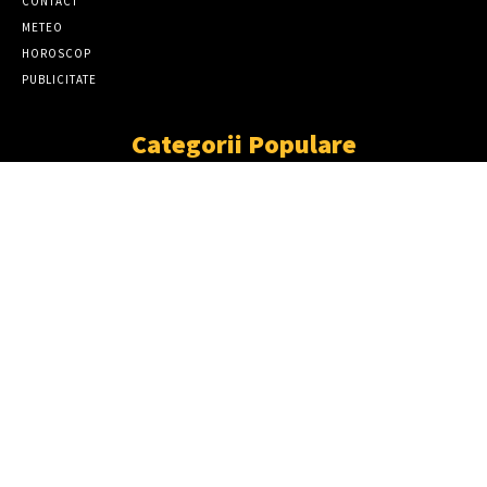
CONTACT
METEO
HOROSCOP
PUBLICITATE
Categorii Populare
ȘTIRI
11863
SOCIAL
6913
TÂRGOVIŞTE
2411
PARTENER TV
2227
CJD
1930
DÂMBOVIŢA
1870
NEWS
ACCIDENT GRAV LA PRISEACA! O MAȘINĂ
S-A RĂSTURNAT ÎN AFARA
CAROSABILULUI, PE DN 72A
TÂRGOVIȘTE–CÂMPULUNG
06/08/2026