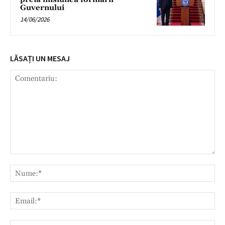
Guvernului
14/06/2026
LĂSAȚI UN MESAJ
Comentariu:
Nu
Ema
Web