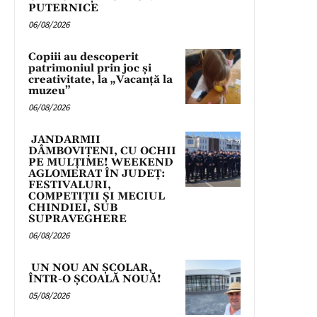
PUTERNICE
06/08/2026
Copiii au descoperit
patrimoniul prin joc și
creativitate, la „Vacanță la
muzeu”
06/08/2026
JANDARMII
DÂMBOVIȚENI, CU OCHII
PE MULȚIME! WEEKEND
AGLOMERAT ÎN JUDEȚ:
FESTIVALURI,
COMPETIȚII ȘI MECIUL
CHINDIEI, SUB
SUPRAVEGHERE
06/08/2026
UN NOU AN ȘCOLAR,
ÎNTR-O ȘCOALĂ NOUĂ!
05/08/2026