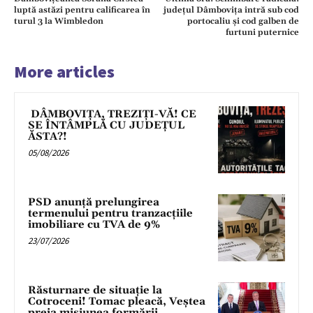
luptă astăzi pentru calificarea în
județul Dâmbovița intră sub cod
turul 3 la Wimbledon
portocaliu și cod galben de
furtuni puternice
More articles
DÂMBOVIȚA, TREZIȚI-VĂ! CE
SE ÎNTÂMPLĂ CU JUDEȚUL
ĂSTA?!
05/08/2026
PSD anunță prelungirea
termenului pentru tranzacțiile
imobiliare cu TVA de 9%
23/07/2026
Răsturnare de situație la
Cotroceni! Tomac pleacă, Veștea
preia misiunea formării