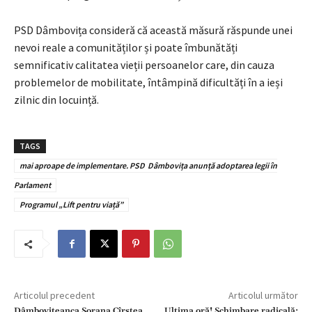
PSD Dâmbovița consideră că această măsură răspunde unei
nevoi reale a comunităților și poate îmbunătăți
semnificativ calitatea vieții persoanelor care, din cauza
problemelor de mobilitate, întâmpină dificultăți în a ieși
zilnic din locuință.
TAGS
mai aproape de implementare. PSD Dâmbovița anunță adoptarea legii în
Parlament
Programul „Lift pentru viață”
Articolul precedent
Articolul următor
Dâmbovițeanca Sorana Cîrstea
Ultima oră! Schimbare radicală: