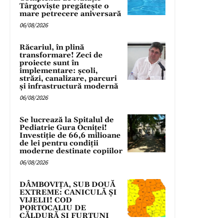
Târgoviște pregătește o
mare petrecere aniversară
06/08/2026
Răcariul, în plină
transformare! Zeci de
proiecte sunt în
implementare: școli,
străzi, canalizare, parcuri
și infrastructură modernă
06/08/2026
Se lucrează la Spitalul de
Pediatrie Gura Ocniței!
Investiție de 66,6 milioane
de lei pentru condiții
moderne destinate copiilor
06/08/2026
DÂMBOVIȚA, SUB DOUĂ
EXTREME: CANICULĂ ȘI
VIJELII! COD
PORTOCALIU DE
CĂLDURĂ ȘI FURTUNI