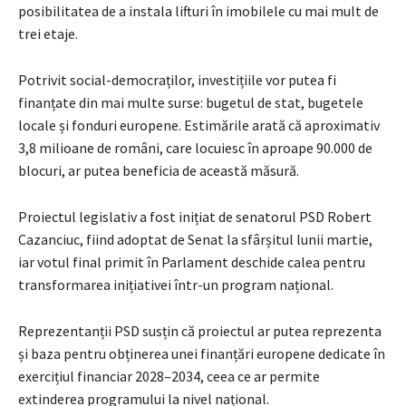
posibilitatea de a instala lifturi în imobilele cu mai mult de
trei etaje.
Potrivit social-democraților, investițiile vor putea fi
finanțate din mai multe surse: bugetul de stat, bugetele
locale și fonduri europene. Estimările arată că aproximativ
3,8 milioane de români, care locuiesc în aproape 90.000 de
blocuri, ar putea beneficia de această măsură.
Proiectul legislativ a fost inițiat de senatorul PSD Robert
Cazanciuc, fiind adoptat de Senat la sfârșitul lunii martie,
iar votul final primit în Parlament deschide calea pentru
transformarea inițiativei într-un program național.
Reprezentanții PSD susțin că proiectul ar putea reprezenta
și baza pentru obținerea unei finanțări europene dedicate în
exercițiul financiar 2028–2034, ceea ce ar permite
extinderea programului la nivel național.