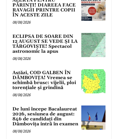
ALERTĂ PENTRU
PĂRINȚI! DIAREEA FACE
RAVAGII PRINTRE COPII
ÎN ACESTE ZILE
08/08/2026
ECLIPSA DE SOARE DIN
12 AUGUST SE VEDE ȘI LA
TÂRGOVIȘTE! Spectacol
astronomic la apus
08/08/2026
Astăzi, COD GALBEN ÎN
DÂMBOVIȚA! Vremea se
schimbă brusc: vijelii, ploi
torențiale și grindină
08/08/2026
De luni începe Bacalaureat
2026, sesiunea de august:
846 de candidați din
Dâmbovița intră în examen
08/08/2026