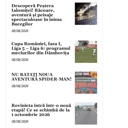
Descoperă Peștera
Ialomiței! Răcoare,
aventură și peisaje
spectaculoase în inima
Bucegilor
08/08/2026
Cupa României, faza I,
Liga 5 – Liga 6: programul
meciurilor din Dâmbovița
08/08/2026
NU RATAȚI NOUA
AVENTURĂ SPIDER-MAN!
08/08/2026
Rovinieta intră într-o nouă
etapă! Ce se schimbă de la
1 octombrie 2026
08/08/2026