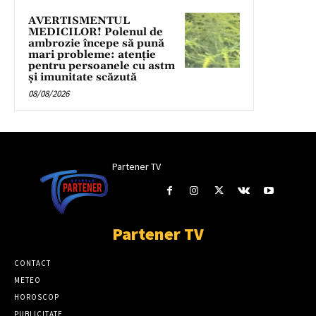
AVERTISMENTUL
MEDICILOR! Polenul de
ambrozie începe să pună
mari probleme: atenție
pentru persoanele cu astm
și imunitate scăzută
08/08/2026
Partener TV
Partener TV
CONTACT
METEO
HOROSCOP
PUBLICITATE