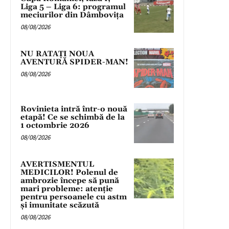
Liga 5 – Liga 6: programul
meciurilor din Dâmbovița
08/08/2026
NU RATAȚI NOUA
AVENTURĂ SPIDER-MAN!
08/08/2026
Rovinieta intră într-o nouă
etapă! Ce se schimbă de la
1 octombrie 2026
08/08/2026
AVERTISMENTUL
MEDICILOR! Polenul de
ambrozie începe să pună
mari probleme: atenție
pentru persoanele cu astm
și imunitate scăzută
08/08/2026