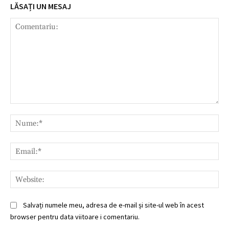
LĂSAȚI UN MESAJ
Comentariu:
Nu
Ema
Web
Salvați numele meu, adresa de e-mail și site-ul web în acest
browser pentru data viitoare i comentariu.