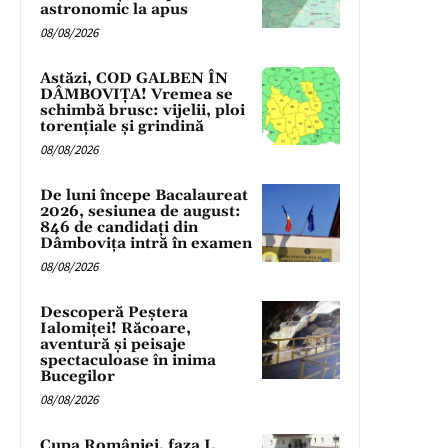
astronomic la apus
08/08/2026
Astăzi, COD GALBEN ÎN
DÂMBOVIȚA! Vremea se
schimbă brusc: vijelii, ploi
torențiale și grindină
08/08/2026
De luni începe Bacalaureat
2026, sesiunea de august:
846 de candidați din
Dâmbovița intră în examen
08/08/2026
Descoperă Peștera
Ialomiței! Răcoare,
aventură și peisaje
spectaculoase în inima
Bucegilor
08/08/2026
Cupa României, faza I,