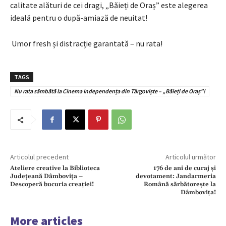
calitate alături de cei dragi, „Băieți de Oraș” este alegerea
ideală pentru o după-amiază de neuitat!
Umor fresh și distracție garantată – nu rata!
TAGS
Nu rata sâmbătă la Cinema Independența din Târgoviște – „Băieți de Oraș”!
Articolul precedent
Articolul următor
Ateliere creative la Biblioteca
176 de ani de curaj și
Județeană Dâmbovița –
devotament: Jandarmeria
Descoperă bucuria creației!
Română sărbătorește la
Dâmbovița!
More articles