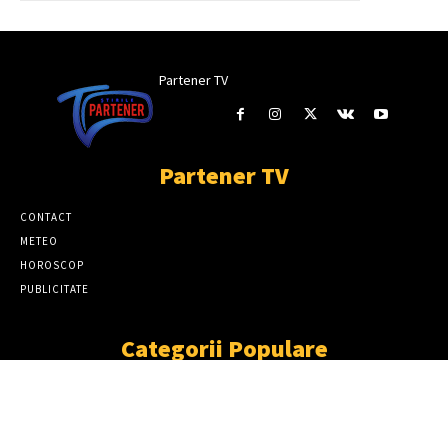
Partener TV
Partener TV
CONTACT
METEO
HOROSCOP
PUBLICITATE
Categorii Populare
ȘTIRI
11867
SOCIAL
6920
TÂRGOVIŞTE
2411