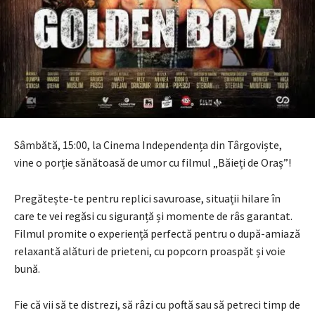
Sâmbătă, 15:00, la Cinema Independența din Târgoviște,
vine o porție sănătoasă de umor cu filmul „Băieți de Oraș”!
Pregătește-te pentru replici savuroase, situații hilare în
care te vei regăsi cu siguranță și momente de râs garantat.
Filmul promite o experiență perfectă pentru o după-amiază
relaxantă alături de prieteni, cu popcorn proaspăt și voie
bună.
Fie că vii să te distrezi, să râzi cu poftă sau să petreci timp de