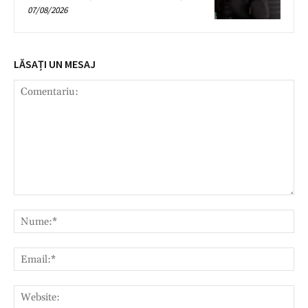
07/08/2026
LĂSAȚI UN MESAJ
Comentariu:
Nu
Ema
Web