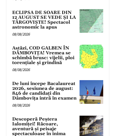
ECLIPSA DE SOARE DIN
12 AUGUST SE VEDE ȘI LA
TÂRGOVIȘTE! Spectacol
astronomic la apus
08/08/2026
Astăzi, COD GALBEN ÎN
DÂMBOVIȚA! Vremea se
schimbă brusc: vijelii, ploi
torențiale și grindină
08/08/2026
De luni începe Bacalaureat
2026, sesiunea de august:
846 de candidați din
Dâmbovița intră în examen
08/08/2026
Descoperă Peștera
Ialomiței! Răcoare,
aventură și peisaje
spectaculoase în inima