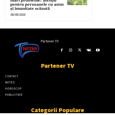
mari probleme: atenție
pentru persoanele cu astm
și imunitate scăzută
08/08/2026
Partener TV
Partener TV
CONTACT
METEO
HOROSCOP
PUBLICITATE
Categorii Populare