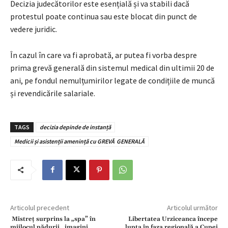
Decizia judecătorilor este esențială și va stabili dacă
protestul poate continua sau este blocat din punct de
vedere juridic.
În cazul în care va fi aprobată, ar putea fi vorba despre
prima grevă generală din sistemul medical din ultimii 20 de
ani, pe fondul nemulțumirilor legate de condițiile de muncă
și revendicările salariale.
TAGS
decizia depinde de instanță
Medicii și asistenții amenință cu GREVĂ GENERALĂ
Articolul precedent
Articolul următor
Mistreț surprins la „spa” în
Libertatea Urziceanca începe
mijlocul pădurii, imagini
lupta în faza regională a Cupei