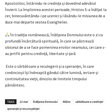
Apostolilor, întărindu-le credința și dovedind adevărul
Învierii. La împlinirea acestei perioade, Hristos S-a înălțat la
cer, binecuvântându-i pe ucenici și lăsându-le misiunea de a
duce mai departe vestea Evangheliei.
În tradiția românească, Înălțarea Domnului este o zi cu
profundă încărcătură spirituală, în care se păstrează
obiceiul de a se face pomenirea eroilor neamului, cei care s-
au jertfit pentru credință, libertate și țară.
Este o sărbătoare a reculegerii și a speranței, în care
credincioșii își îndreaptă gândul către lumină, iertare și
continuitatea vieții, dincolo de limitele timpului
pământesc.
TAGS
21 mai
Înălțarea Domnului
Mâine
sărbătoare a credinței
speranței și recunoștinței