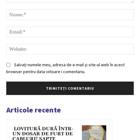
Comentariu:
Nu
Ema
Web
Salvați numele meu, adresa de e-mail și site-ul web în acest
browser pentru data viitoare i comentariu.
Articole recente
LOVITURĂ DURĂ ÎNTR-
UN DOSAR DE FURT DE
CABLURI! ȘAPTE