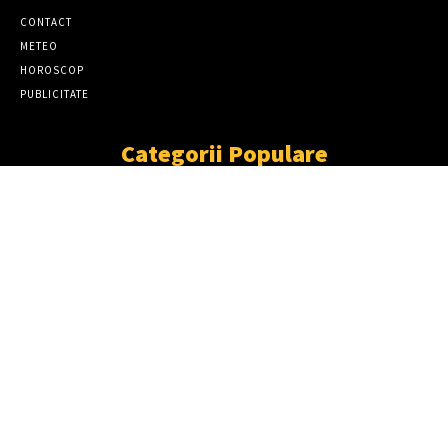
CONTACT
METEO
HOROSCOP
PUBLICITATE
Categorii Populare
ȘTIRI
11867
SOCIAL
6920
TÂRGOVIŞTE
2411
PARTENER TV
2227
CJD
1931
DÂMBOVIŢA
1870
NEWS
LOVITURĂ DURĂ ÎNTR-UN DOSAR DE
FURT DE CABLURI! ȘAPTE SUSPECȚI,
ARESTAȚI PREVENTIV 30 DE ZILE
08/08/2026