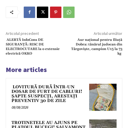
Articolul precedent
Articolul următor
ALERTĂ InfoCons DE
Aur național pentru Iliuță
SIGURANȚĂ: RISC DE
Dobra: tânărul judocan din
ELECTROCUTARE la o extensie
Târgoviște, campion U15 la 73
electrică OKKO
kg
More articles
LOVITURĂ DURĂ ÎNTR-UN
DOSAR DE FURT DE CABLURI!
ȘAPTE SUSPECȚI, ARESTAȚI
PREVENTIV 30 DE ZILE
08/08/2026
TROTINETELE AU AJUNS PE
PLATOUL BUCEGI! SALVAMONT