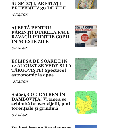
SUSPECȚI, ARESTAȚI
PREVENTIV 30 DE ZILE
08/08/2026
ALERTĂ PENTRU
PĂRINȚI! DIAREEA FACE
RAVAGII PRINTRE COPII
ÎN ACESTE ZILE
08/08/2026
ECLIPSA DE SOARE DIN
12 AUGUST SE VEDE ȘI LA
TÂRGOVIȘTE! Spectacol
astronomic la apus
08/08/2026
Astăzi, COD GALBEN ÎN
DÂMBOVIȚA! Vremea se
schimbă brusc: vijelii, ploi
torențiale și grindină
08/08/2026