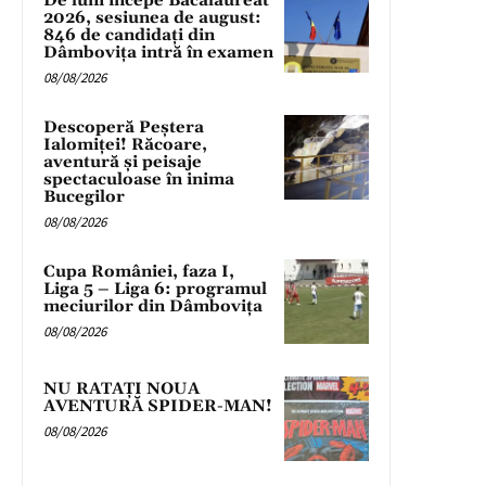
De luni începe Bacalaureat
2026, sesiunea de august:
846 de candidați din
Dâmbovița intră în examen
08/08/2026
Descoperă Peștera
Ialomiței! Răcoare,
aventură și peisaje
spectaculoase în inima
Bucegilor
08/08/2026
Cupa României, faza I,
Liga 5 – Liga 6: programul
meciurilor din Dâmbovița
08/08/2026
NU RATAȚI NOUA
AVENTURĂ SPIDER-MAN!
08/08/2026