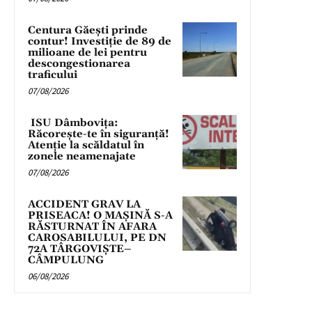
Centura Găești prinde
contur! Investiție de 89 de
milioane de lei pentru
descongestionarea
traficului
07/08/2026
ISU Dâmbovița:
Răcorește-te în siguranță!
Atenție la scăldatul în
zonele neamenajate
07/08/2026
ACCIDENT GRAV LA
PRISEACA! O MAȘINĂ S-A
RĂSTURNAT ÎN AFARA
CAROSABILULUI, PE DN
72A TÂRGOVIȘTE–
CÂMPULUNG
06/08/2026