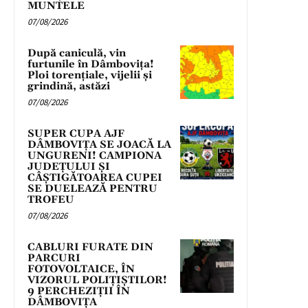
MUNTELE
07/08/2026
După caniculă, vin
furtunile în Dâmbovița!
Ploi torențiale, vijelii și
grindină, astăzi
07/08/2026
SUPER CUPA AJF
DÂMBOVIȚA SE JOACĂ LA
UNGURENI! CAMPIONA
JUDEȚULUI ȘI
CÂȘTIGĂTOAREA CUPEI
SE DUELEAZĂ PENTRU
TROFEU
07/08/2026
CABLURI FURATE DIN
PARCURI
FOTOVOLTAICE, ÎN
VIZORUL POLIȚIȘTILOR!
9 PERCHEZIȚII ÎN
DÂMBOVIȚA