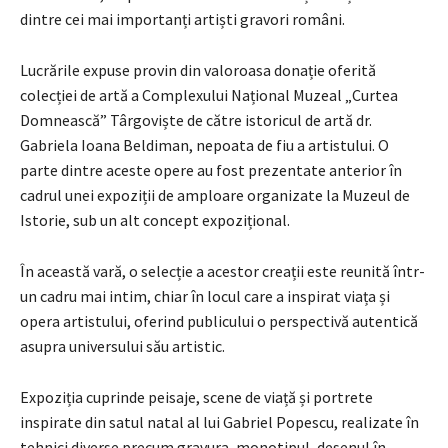
dintre cei mai importanți artiști gravori români.
Lucrările expuse provin din valoroasa donație oferită
colecției de artă a Complexului Național Muzeal „Curtea
Domnească” Târgoviște de către istoricul de artă dr.
Gabriela Ioana Beldiman, nepoata de fiu a artistului. O
parte dintre aceste opere au fost prezentate anterior în
cadrul unei expoziții de amploare organizate la Muzeul de
Istorie, sub un alt concept expozițional.
În această vară, o selecție a acestor creații este reunită într-
un cadru mai intim, chiar în locul care a inspirat viața și
opera artistului, oferind publicului o perspectivă autentică
asupra universului său artistic.
Expoziția cuprinde peisaje, scene de viață și portrete
inspirate din satul natal al lui Gabriel Popescu, realizate în
tehnici diverse precum gravura, monotipul, desenul în