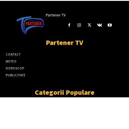
Partener TV
Partener TV
CONTACT
METEO
HOROSCOP
PUBLICITATE
Categorii Populare
ȘTIRI
11866
SOCIAL
6914
TÂRGOVIŞTE
2411
PARTENER TV
2227