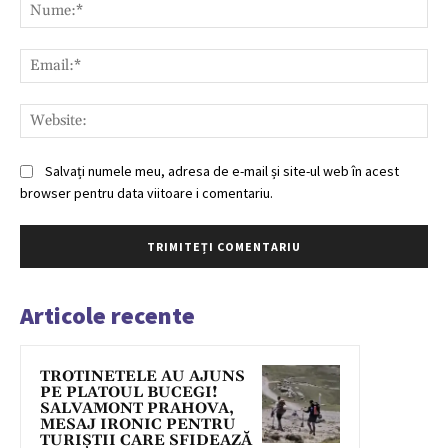
Nu
Ema
Web
Salvați numele meu, adresa de e-mail și site-ul web în acest
browser pentru data viitoare i comentariu.
Articole recente
TROTINETELE AU AJUNS
PE PLATOUL BUCEGI!
SALVAMONT PRAHOVA,
MESAJ IRONIC PENTRU
TURIȘTII CARE SFIDEAZĂ