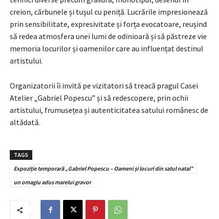
creion, cărbunele și tușul cu peniță. Lucrările impresionează
prin sensibilitate, expresivitate și forța evocatoare, reușind
să redea atmosfera unei lumi de odinioară și să păstreze vie
memoria locurilor și oamenilor care au influențat destinul
artistului.
Organizatorii îi invită pe vizitatori să treacă pragul Casei
Atelier „Gabriel Popescu” și să redescopere, prin ochii
artistului, frumusețea și autenticitatea satului românesc de
altădată.
TAGS
Expoziție temporară „Gabriel Popescu – Oameni și locuri din satul natal”
un omagiu adus marelui gravor