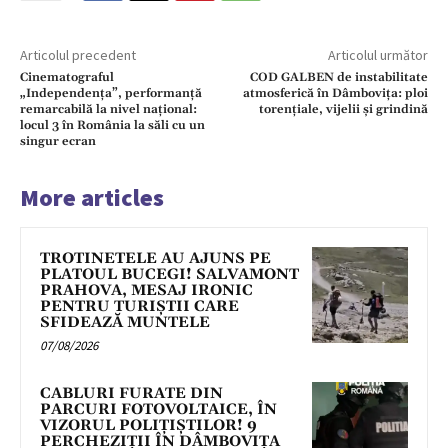
Articolul precedent
Articolul următor
Cinematograful
COD GALBEN de instabilitate
„Independența”, performanță
atmosferică în Dâmbovița: ploi
remarcabilă la nivel național:
torențiale, vijelii și grindină
locul 3 în România la săli cu un
singur ecran
More articles
TROTINETELE AU AJUNS PE
PLATOUL BUCEGI! SALVAMONT
PRAHOVA, MESAJ IRONIC
PENTRU TURIȘTII CARE
SFIDEAZĂ MUNTELE
07/08/2026
CABLURI FURATE DIN
PARCURI FOTOVOLTAICE, ÎN
VIZORUL POLIȚIȘTILOR! 9
PERCHEZIȚII ÎN DÂMBOVIȚA