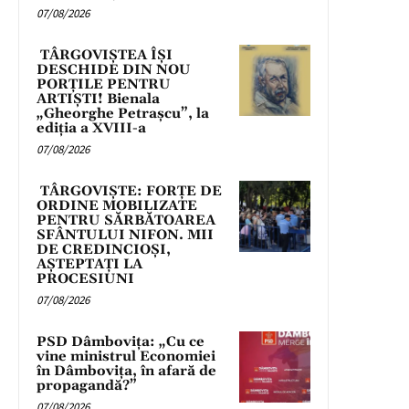
07/08/2026
TÂRGOVIȘTEA ÎȘI
DESCHIDE DIN NOU
PORȚILE PENTRU
ARTIȘTI! Bienala
„Gheorghe Petrașcu”, la
ediția a XVIII-a
07/08/2026
TÂRGOVIȘTE: FORȚE DE
ORDINE MOBILIZATE
PENTRU SĂRBĂTOAREA
SFÂNTULUI NIFON. MII
DE CREDINCIOȘI,
AȘTEPTAȚI LA
PROCESIUNI
07/08/2026
PSD Dâmbovița: „Cu ce
vine ministrul Economiei
în Dâmbovița, în afară de
propagandă?”
07/08/2026