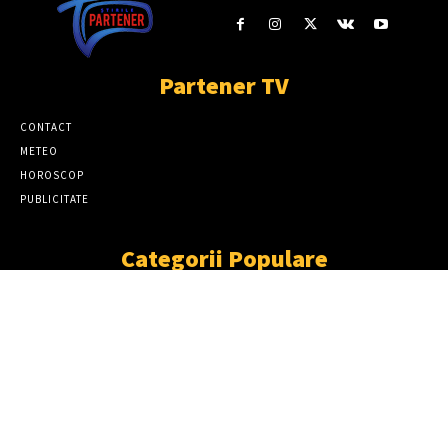
Partener TV
CONTACT
METEO
HOROSCOP
PUBLICITATE
Categorii Populare
ȘTIRI
11867
SOCIAL
6920
TÂRGOVIŞTE
2411
PARTENER TV
2227
CJD
1931
DÂMBOVIŢA
1870