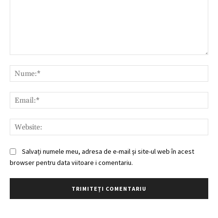
Comentariu:
Nu
Ema
Web
Salvați numele meu, adresa de e-mail și site-ul web în acest
browser pentru data viitoare i comentariu.