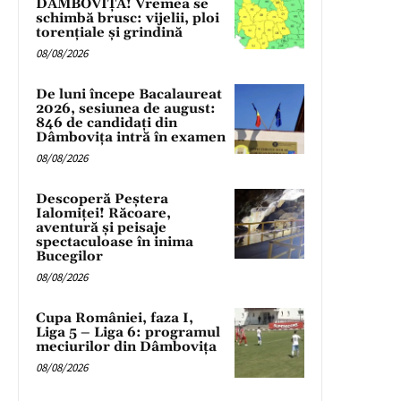
DÂMBOVIȚA! Vremea se
schimbă brusc: vijelii, ploi
torențiale și grindină
08/08/2026
De luni începe Bacalaureat
2026, sesiunea de august:
846 de candidați din
Dâmbovița intră în examen
08/08/2026
Descoperă Peștera
Ialomiței! Răcoare,
aventură și peisaje
spectaculoase în inima
Bucegilor
08/08/2026
Cupa României, faza I,
Liga 5 – Liga 6: programul
meciurilor din Dâmbovița
08/08/2026