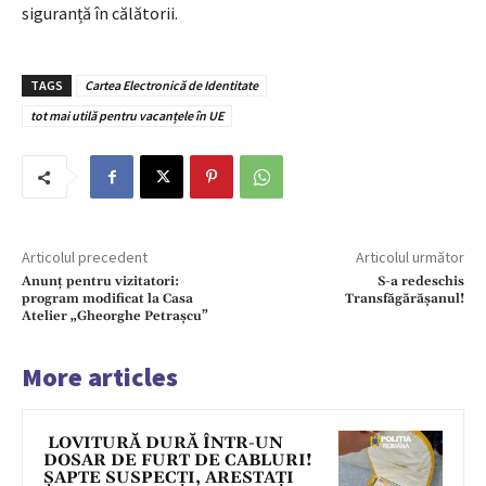
siguranță în călătorii.
TAGS
Cartea Electronică de Identitate
tot mai utilă pentru vacanțele în UE
Articolul precedent
Articolul următor
Anunț pentru vizitatori:
S-a redeschis
program modificat la Casa
Transfăgărășanul!
Atelier „Gheorghe Petrașcu”
More articles
LOVITURĂ DURĂ ÎNTR-UN
DOSAR DE FURT DE CABLURI!
ȘAPTE SUSPECȚI, ARESTAȚI