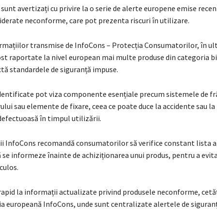
unt avertizați cu privire la o serie de alerte europene emise rece
iderate neconforme, care pot prezenta riscuri în utilizare.
mațiilor transmise de InfoCons – Protecția Consumatorilor, în ul
ost raportate la nivel european mai multe produse din categoria bi
ctă standardele de siguranță impuse.
entificate pot viza componente esențiale precum sistemele de fr
ului sau elemente de fixare, ceea ce poate duce la accidente sau la
efectuoasă în timpul utilizării.
i InfoCons recomandă consumatorilor să verifice constant lista a
 se informeze înainte de achiziționarea unui produs, pentru a evita 
culos.
apid la informații actualizate privind produsele neconforme, cetă
ția europeană InfoCons, unde sunt centralizate alertele de siguranț