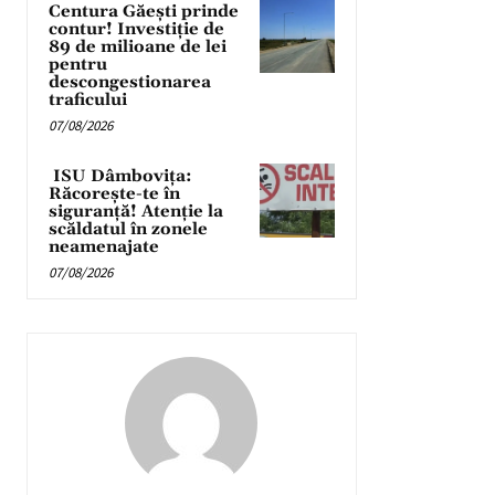
Centura Găești prinde
contur! Investiție de
89 de milioane de lei
pentru
descongestionarea
traficului
07/08/2026
ISU Dâmbovița:
Răcorește-te în
siguranță! Atenție la
scăldatul în zonele
neamenajate
07/08/2026