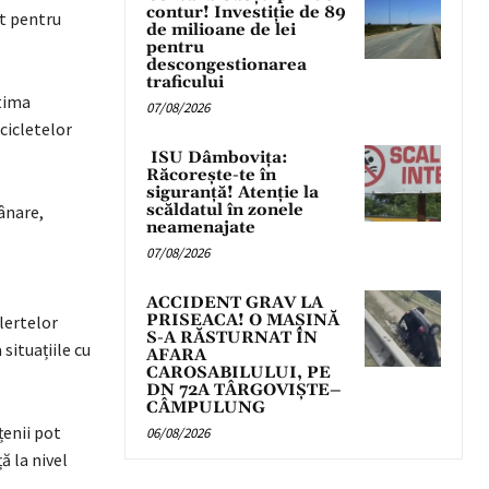
contur! Investiție de 89
nt pentru
de milioane de lei
pentru
descongestionarea
traficului
tima
07/08/2026
cicletelor
ISU Dâmbovița:
Răcorește-te în
siguranță! Atenție la
scăldatul în zonele
ânare,
neamenajate
07/08/2026
ACCIDENT GRAV LA
PRISEACA! O MAȘINĂ
lertelor
S-A RĂSTURNAT ÎN
situațiile cu
AFARA
CAROSABILULUI, PE
DN 72A TÂRGOVIȘTE–
CÂMPULUNG
țenii pot
06/08/2026
ă la nivel