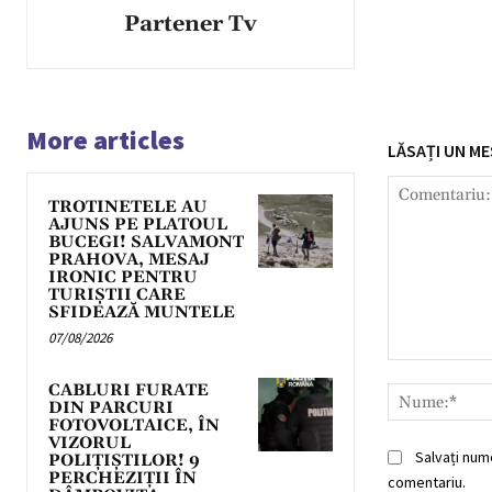
Partener Tv
More articles
LĂSAȚI UN ME
TROTINETELE AU
AJUNS PE PLATOUL
BUCEGI! SALVAMONT
PRAHOVA, MESAJ
IRONIC PENTRU
TURIȘTII CARE
SFIDEAZĂ MUNTELE
07/08/2026
Comentariu:
CABLURI FURATE
DIN PARCURI
FOTOVOLTAICE, ÎN
VIZORUL
Salvați num
POLIȚIȘTILOR! 9
PERCHEZIȚII ÎN
comentariu.