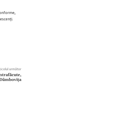
conforme,
lescenți.
ticolul următor
ntrafăcute,
 Dâmbovița