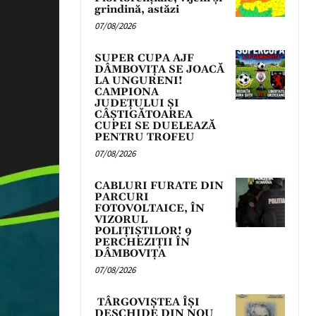
grindină, astăzi
07/08/2026
SUPER CUPA AJF
DÂMBOVIȚA SE JOACĂ
LA UNGURENI!
CAMPIONA
JUDEȚULUI ȘI
CÂȘTIGĂTOAREA
CUPEI SE DUELEAZĂ
PENTRU TROFEU
07/08/2026
CABLURI FURATE DIN
PARCURI
FOTOVOLTAICE, ÎN
VIZORUL
POLIȚIȘTILOR! 9
PERCHEZIȚII ÎN
DÂMBOVIȚA
07/08/2026
TÂRGOVIȘTEA ÎȘI
DESCHIDE DIN NOU