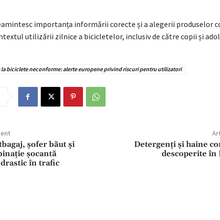
reamintesc importanța informării corecte și a alegerii produselor 
textul utilizării zilnice a bicicletelor, inclusiv de către copii și ado
 la biciclete neconforme: alerte europene privind riscuri pentru utilizatori
dent
Ar
tbagaj, șofer băut și
Detergenți și haine co
binație șocantă
descoperite în
drastic în trafic