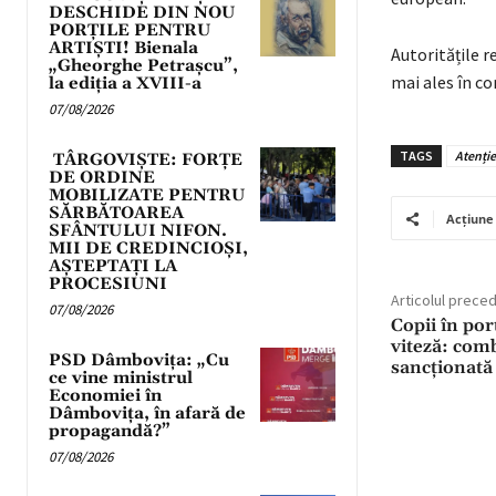
DESCHIDE DIN NOU
PORȚILE PENTRU
ARTIȘTI! Bienala
Autoritățile 
„Gheorghe Petrașcu”,
mai ales în con
la ediția a XVIII-a
07/08/2026
TAGS
Atenție
TÂRGOVIȘTE: FORȚE
DE ORDINE
MOBILIZATE PENTRU
SĂRBĂTOAREA
Acțiune
SFÂNTULUI NIFON.
MII DE CREDINCIOȘI,
AȘTEPTAȚI LA
PROCESIUNI
Articolul prece
07/08/2026
Copii în por
viteză: com
PSD Dâmbovița: „Cu
sancționată 
ce vine ministrul
Economiei în
Dâmbovița, în afară de
propagandă?”
07/08/2026