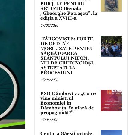
PORȚILE PENTRU
ARTIȘTI! Bienala
„Gheorghe Petrașcu”, la
ediția a XVIII-a
07/08/2026
TÂRGOVIȘTE: FORȚE
DE ORDINE
MOBILIZATE PENTRU
SĂRBĂTOAREA
SFÂNTULUI NIFON.
MII DE CREDINCIOȘI,
AȘTEPTAȚI LA
PROCESIUNI
07/08/2026
PSD Dâmbovița: „Cu ce
vine ministrul
Economiei în
Dâmbovița, în afară de
propagandă?”
07/08/2026
Centura Găești prinde