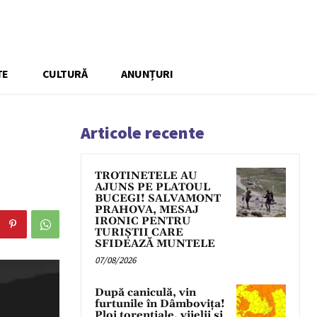
TE
CULTURĂ
ANUNȚURI
Articole recente
TROTINETELE AU
AJUNS PE PLATOUL
BUCEGI! SALVAMONT
PRAHOVA, MESAJ
IRONIC PENTRU
TURIȘTII CARE
SFIDEAZĂ MUNTELE
07/08/2026
După caniculă, vin
furtunile în Dâmbovița!
Ploi torențiale, vijelii și