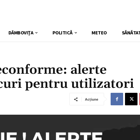
DÂMBOVIŢA
POLITICĂ
METEO
SĂNĂTA
neconforme: alerte
uri pentru utilizatori
Acțiune