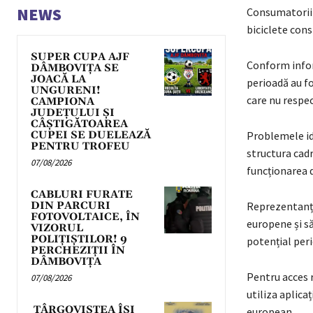
NEWS
Consumatorii s
biciclete cons
SUPER CUPA AJF
Conform infor
DÂMBOVIȚA SE
JOACĂ LA
perioadă au f
UNGURENI!
care nu respe
CAMPIONA
JUDEȚULUI ȘI
CÂȘTIGĂTOAREA
CUPEI SE DUELEAZĂ
Problemele id
PENTRU TROFEU
structura cadr
07/08/2026
funcționarea d
CABLURI FURATE
DIN PARCURI
Reprezentanți
FOTOVOLTAICE, ÎN
europene și să
VIZORUL
POLIȚIȘTILOR! 9
potențial peri
PERCHEZIȚII ÎN
DÂMBOVIȚA
Pentru acces r
07/08/2026
utiliza aplica
TÂRGOVIȘTEA ÎȘI
european.