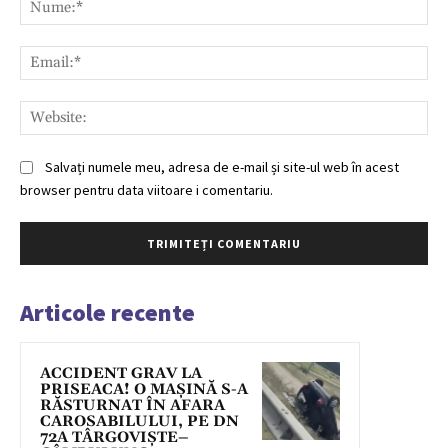
Nu
Ema
Web
Salvați numele meu, adresa de e-mail și site-ul web în acest
browser pentru data viitoare i comentariu.
Articole recente
ACCIDENT GRAV LA
PRISEACA! O MAȘINĂ S-A
RĂSTURNAT ÎN AFARA
CAROSABILULUI, PE DN
72A TÂRGOVIȘTE–