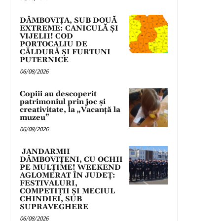
DÂMBOVIȚA, SUB DOUĂ
EXTREME: CANICULĂ ȘI
VIJELII! COD
PORTOCALIU DE
CĂLDURĂ ȘI FURTUNI
PUTERNICE
06/08/2026
Copiii au descoperit
patrimoniul prin joc și
creativitate, la „Vacanță la
muzeu”
06/08/2026
JANDARMII
DÂMBOVIȚENI, CU OCHII
PE MULȚIME! WEEKEND
AGLOMERAT ÎN JUDEȚ:
FESTIVALURI,
COMPETIȚII ȘI MECIUL
CHINDIEI, SUB
SUPRAVEGHERE
06/08/2026