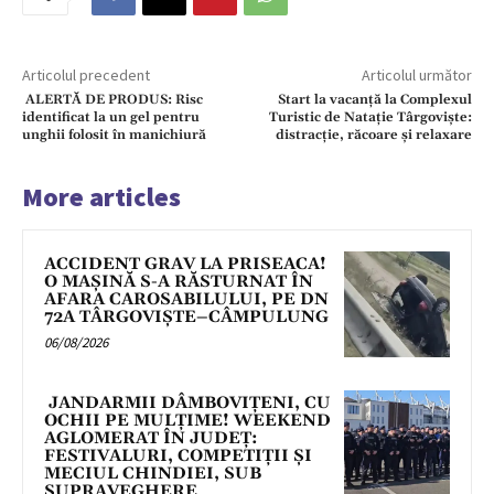
Articolul precedent
Articolul următor
ALERTĂ DE PRODUS: Risc
Start la vacanță la Complexul
identificat la un gel pentru
Turistic de Natație Târgoviște:
unghii folosit în manichiură
distracție, răcoare și relaxare
More articles
ACCIDENT GRAV LA PRISEACA!
O MAȘINĂ S-A RĂSTURNAT ÎN
AFARA CAROSABILULUI, PE DN
72A TÂRGOVIȘTE–CÂMPULUNG
06/08/2026
JANDARMII DÂMBOVIȚENI, CU
OCHII PE MULȚIME! WEEKEND
AGLOMERAT ÎN JUDEȚ:
FESTIVALURI, COMPETIȚII ȘI
MECIUL CHINDIEI, SUB
SUPRAVEGHERE