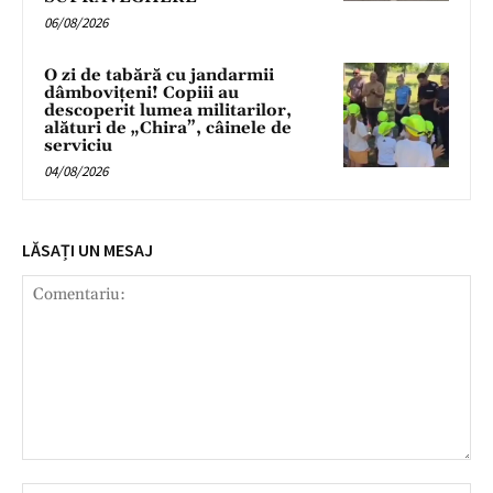
06/08/2026
O zi de tabără cu jandarmii
dâmbovițeni! Copiii au
descoperit lumea militarilor,
alături de „Chira”, câinele de
serviciu
04/08/2026
LĂSAȚI UN MESAJ
Comentariu: