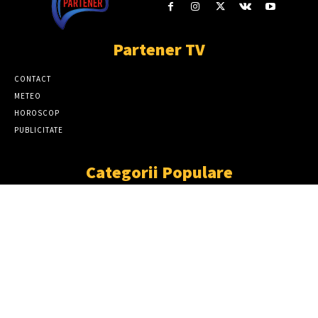
Partener TV
CONTACT
METEO
HOROSCOP
PUBLICITATE
Categorii Populare
ȘTIRI
11863
SOCIAL
6913
TÂRGOVIŞTE
2411
PARTENER TV
2227
CJD
1930
DÂMBOVIŢA
1870
NEWS