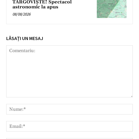
TÂRGOVIȘTE! Spectacol
astronomic la apus
08/08/2026
LĂSAȚI UN MESAJ
Comentariu:
Nu
Ema