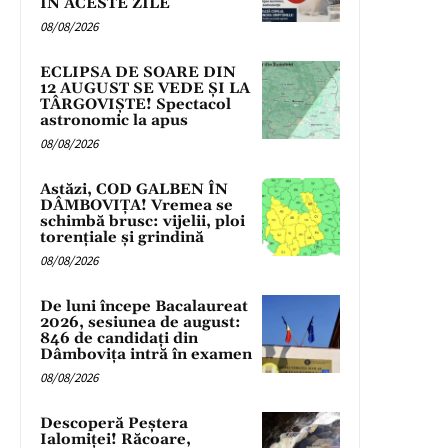
ÎN ACESTE ZILE
08/08/2026
ECLIPSA DE SOARE DIN
12 AUGUST SE VEDE ȘI LA
TÂRGOVIȘTE! Spectacol
astronomic la apus
08/08/2026
Astăzi, COD GALBEN ÎN
DÂMBOVIȚA! Vremea se
schimbă brusc: vijelii, ploi
torențiale și grindină
08/08/2026
De luni începe Bacalaureat
2026, sesiunea de august:
846 de candidați din
Dâmbovița intră în examen
08/08/2026
Descoperă Peștera
Ialomiței! Răcoare,