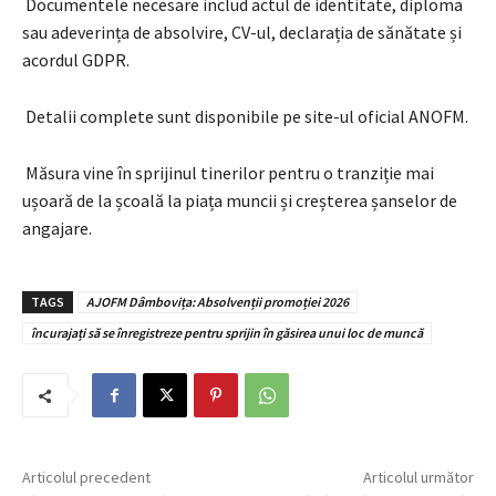
Documentele necesare includ actul de identitate, diploma
sau adeverința de absolvire, CV-ul, declarația de sănătate și
acordul GDPR.
Detalii complete sunt disponibile pe site-ul oficial ANOFM.
Măsura vine în sprijinul tinerilor pentru o tranziție mai
ușoară de la școală la piața muncii și creșterea șanselor de
angajare.
TAGS
AJOFM Dâmbovița: Absolvenții promoției 2026
încurajați să se înregistreze pentru sprijin în găsirea unui loc de muncă
Articolul precedent
Articolul următor