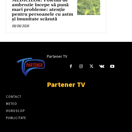
MEDICILOR! Polenul de
ambrozie începe să pună
mari probleme: atenție
pentru persoanele cu astm
și imunitate scăzută
08/08/2026
Partener TV
Partener TV
CONTACT
METEO
HOROSCOP
PUBLICITATE