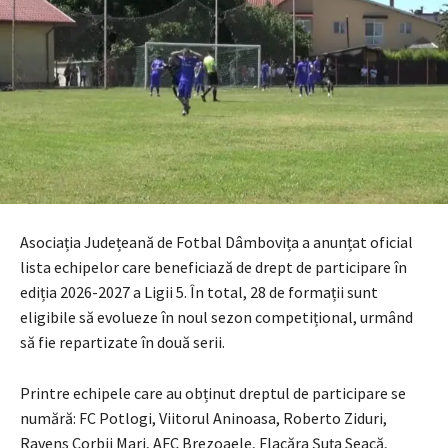
Asociația Județeană de Fotbal Dâmbovița a anunțat oficial
lista echipelor care beneficiază de drept de participare în
ediția 2026-2027 a Ligii 5. În total, 28 de formații sunt
eligibile să evolueze în noul sezon competițional, urmând
să fie repartizate în două serii.
Printre echipele care au obținut dreptul de participare se
numără: FC Potlogi, Viitorul Aninoasa, Roberto Ziduri,
Ravens Corbii Mari, AFC Brezoaele, Flacăra Șuța Seacă,