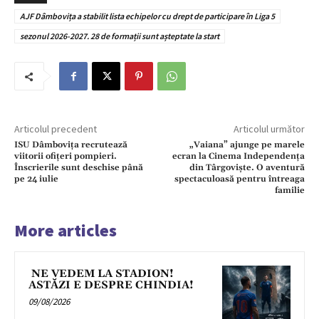
AJF Dâmbovița a stabilit lista echipelor cu drept de participare în Liga 5
sezonul 2026-2027. 28 de formații sunt așteptate la start
Articolul precedent
Articolul următor
ISU Dâmbovița recrutează
„Vaiana” ajunge pe marele
viitorii ofițeri pompieri.
ecran la Cinema Independența
Înscrierile sunt deschise până
din Târgoviște. O aventură
pe 24 iulie
spectaculoasă pentru întreaga
familie
More articles
NE VEDEM LA STADION!
ASTĂZI E DESPRE CHINDIA!
09/08/2026