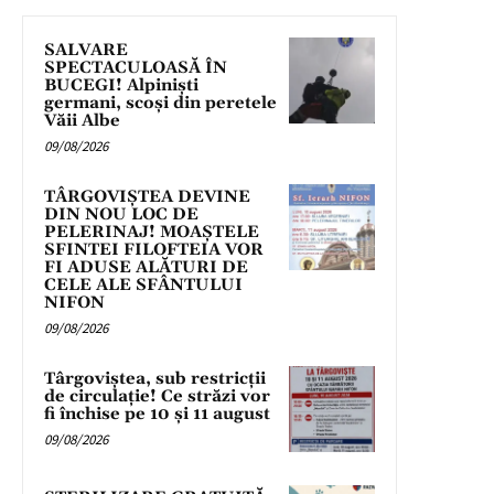
SALVARE
SPECTACULOASĂ ÎN
BUCEGI! Alpiniști
germani, scoși din peretele
Văii Albe
09/08/2026
TÂRGOVIȘTEA DEVINE
DIN NOU LOC DE
PELERINAJ! MOAȘTELE
SFINTEI FILOFTEIA VOR
FI ADUSE ALĂTURI DE
CELE ALE SFÂNTULUI
NIFON
09/08/2026
Târgoviștea, sub restricții
de circulație! Ce străzi vor
fi închise pe 10 și 11 august
09/08/2026