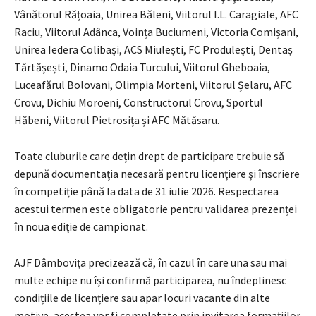
Vânătorul Rățoaia, Unirea Băleni, Viitorul I.L. Caragiale, AFC
Raciu, Viitorul Adânca, Voința Buciumeni, Victoria Comișani,
Unirea Iedera Colibași, ACS Miulești, FC Produlești, Dentaș
Tărtășești, Dinamo Odaia Turcului, Viitorul Gheboaia,
Luceafărul Bolovani, Olimpia Morteni, Viitorul Șelaru, AFC
Crovu, Dichiu Moroeni, Constructorul Crovu, Sportul
Hăbeni, Viitorul Pietrosița și AFC Mătăsaru.
Toate cluburile care dețin drept de participare trebuie să
depună documentația necesară pentru licențiere și înscriere
în competiție până la data de 31 iulie 2026. Respectarea
acestui termen este obligatorie pentru validarea prezenței
în noua ediție de campionat.
AJF Dâmbovița precizează că, în cazul în care una sau mai
multe echipe nu își confirmă participarea, nu îndeplinesc
condițiile de licențiere sau apar locuri vacante din alte
motive, acestea vor fi completate prin invitarea formațiilor