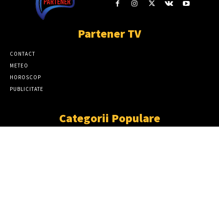
Partener TV
CONTACT
METEO
HOROSCOP
PUBLICITATE
Categorii Populare
ȘTIRI
11869
SOCIAL
6921
TÂRGOVIŞTE
2411
PARTENER TV
2227
CJD
1931
DÂMBOVIŢA
1870
NEWS