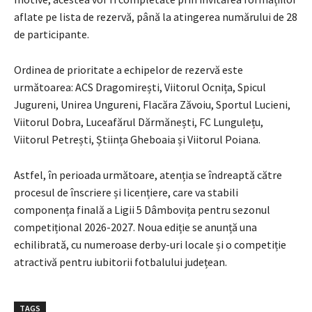
aflate pe lista de rezervă, până la atingerea numărului de 28
de participante.
Ordinea de prioritate a echipelor de rezervă este
următoarea: ACS Dragomirești, Viitorul Ocnița, Spicul
Jugureni, Unirea Ungureni, Flacăra Zăvoiu, Sportul Lucieni,
Viitorul Dobra, Luceafărul Dărmănești, FC Lungulețu,
Viitorul Petrești, Știința Gheboaia și Viitorul Poiana.
Astfel, în perioada următoare, atenția se îndreaptă către
procesul de înscriere și licențiere, care va stabili
componența finală a Ligii 5 Dâmbovița pentru sezonul
competițional 2026-2027. Noua ediție se anunță una
echilibrată, cu numeroase derby-uri locale și o competiție
atractivă pentru iubitorii fotbalului județean.
TAGS