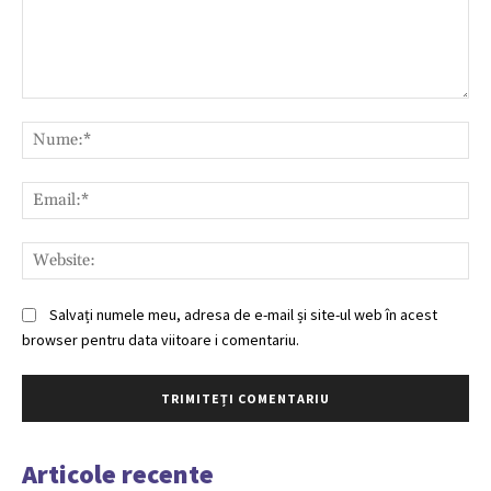
Comentariu:
Nu
Ema
Web
Salvați numele meu, adresa de e-mail și site-ul web în acest
browser pentru data viitoare i comentariu.
Articole recente