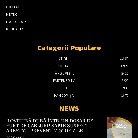
CONTACT
METEO
HOROSCOP
PUBLICITATE
Categorii Populare
ȘTIRI
11867
SOCIAL
6920
TÂRGOVIŞTE
2411
PARTENER TV
2227
CJD
1931
DÂMBOVIŢA
1870
NEWS
LOVITURĂ DURĂ ÎNTR-UN DOSAR DE
FURT DE CABLURI! ȘAPTE SUSPECȚI,
ARESTAȚI PREVENTIV 30 DE ZILE
08/08/2026