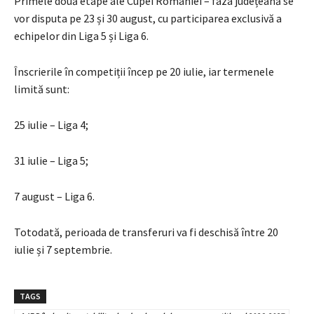
Primele două etape ale Cupei României – faza județeană se
vor disputa pe 23 și 30 august, cu participarea exclusivă a
echipelor din Liga 5 și Liga 6.
Înscrierile în competiții încep pe 20 iulie, iar termenele
limită sunt:
25 iulie – Liga 4;
31 iulie – Liga 5;
7 august – Liga 6.
Totodată, perioada de transferuri va fi deschisă între 20
iulie și 7 septembrie.
TAGS