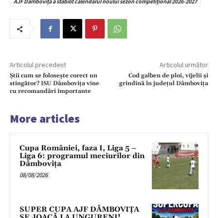
AJF Dâmbovița a stabilit calendarul noului sezon competițional 2026-2027
Articolul precedent
Articolul următor
Știi cum se folosește corect un
Cod galben de ploi, vijelii și
stingător? ISU Dâmbovița vine
grindină în județul Dâmbovița
cu recomandări importante
More articles
Cupa României, faza I, Liga 5 –
Liga 6: programul meciurilor din
Dâmbovița
08/08/2026
SUPER CUPA AJF DÂMBOVIȚA
SE JOACĂ LA UNGURENI!