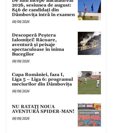
De luni începe Bacalaureat
2026, sesiunea de august:
846 de candidați din
Dâmbovița intră în examen
08/08/2026
Descoperă Peștera
Ialomiței! Răcoare,
aventură și peisaje
spectaculoase în inima
Bucegilor
08/08/2026
Cupa României, faza I,
Liga 5 – Liga 6: programul
meciurilor din Dâmbovița
08/08/2026
NU RATAȚI NOUA
AVENTURĂ SPIDER-MAN!
08/08/2026