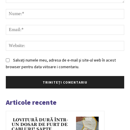
Comentariu:
Nu
Ema
Web
Salvați numele meu, adresa de e-mail și site-ul web în acest
browser pentru data viitoare i comentariu.
Articole recente
LOVITURĂ DURĂ ÎNTR-
UN DOSAR DE FURT DE
CABLURI! ȘAPTE