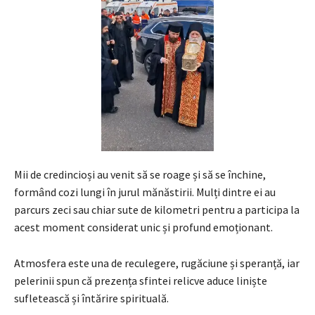
Mii de credincioși au venit să se roage și să se închine,
formând cozi lungi în jurul mănăstirii. Mulți dintre ei au
parcurs zeci sau chiar sute de kilometri pentru a participa la
acest moment considerat unic și profund emoționant.
Atmosfera este una de reculegere, rugăciune și speranță, iar
pelerinii spun că prezența sfintei relicve aduce liniște
sufletească și întărire spirituală.