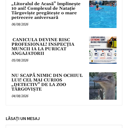
„Litoralul de Acasă” împlinește
10 ani! Complexul de Natație
Târgoviște pregătește o mare
petrecere aniversară
06/08/2026
CANICULA DEVINE RISC
PROFESIONAL! INSPECȚIA
MUNCII IA LA PURICAT
ANGAJATORII
05/08/2026
NU SCAPĂ NIMIC DIN OCHIUL
LUI! CEL MAI CURIOS
„DETECTIV” DE LA ZOO
TÂRGOVIȘTE
04/08/2026
LĂSAȚI UN MESAJ