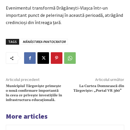
Evenimentul transformă Drăgănești-Vlașca într-un
important punct de pelerinaj în această perioadă, atrăgând
credincioși din întreaga țară.
TAGS
MĂNĂSTIREA PANTOCRATOR
Articolul precedent
Articolul următor
Municipiul Târgoviște primește
La Curtea Domnească din
o nouă confirmare importantă
Târgoviște: „Portal VR 360”
în ceea ce privește investițiile în
infrastructura educațională.
More articles