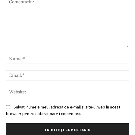
Comentariu:
Nu
Ema
Web
Salvați numele meu, adresa de e-mail și site-ul web în acest
browser pentru data viitoare i comentariu.