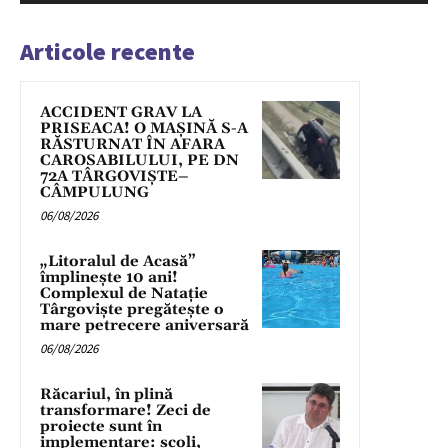
Articole recente
ACCIDENT GRAV LA
PRISEACA! O MAȘINĂ S-A
RĂSTURNAT ÎN AFARA
CAROSABILULUI, PE DN
72A TÂRGOVIȘTE–
CÂMPULUNG
06/08/2026
„Litoralul de Acasă”
împlinește 10 ani!
Complexul de Natație
Târgoviște pregătește o
mare petrecere aniversară
06/08/2026
Răcariul, în plină
transformare! Zeci de
proiecte sunt în
implementare: școli,