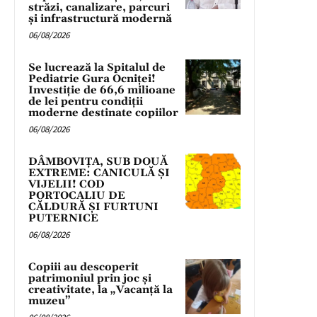
străzi, canalizare, parcuri
și infrastructură modernă
06/08/2026
Se lucrează la Spitalul de
Pediatrie Gura Ocniței!
Investiție de 66,6 milioane
de lei pentru condiții
moderne destinate copiilor
06/08/2026
DÂMBOVIȚA, SUB DOUĂ
EXTREME: CANICULĂ ȘI
VIJELII! COD
PORTOCALIU DE
CĂLDURĂ ȘI FURTUNI
PUTERNICE
06/08/2026
Copiii au descoperit
patrimoniul prin joc și
creativitate, la „Vacanță la
muzeu”