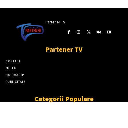
Partener TV
Partener TV
CONTACT
METEO
HOROSCOP
PUBLICITATE
Categorii Populare
ȘTIRI
11870
SOCIAL
6921
TÂRGOVIŞTE
2411