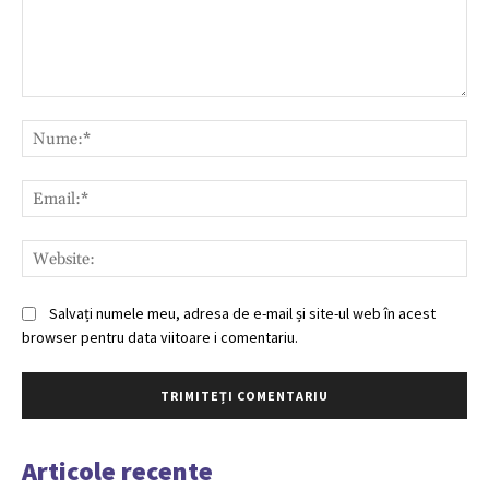
Comentariu:
Nu
Ema
Web
Salvați numele meu, adresa de e-mail și site-ul web în acest
browser pentru data viitoare i comentariu.
Articole recente