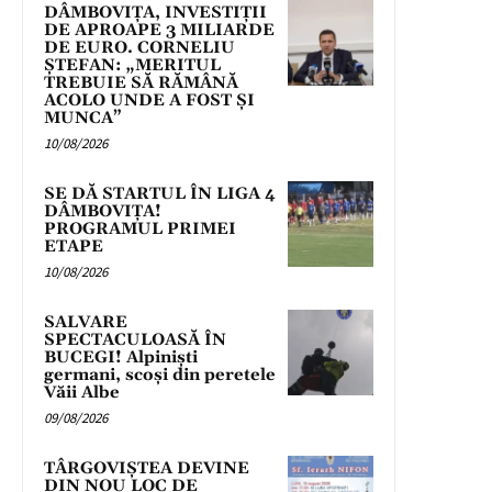
DÂMBOVIȚA, INVESTIȚII
DE APROAPE 3 MILIARDE
DE EURO. CORNELIU
ȘTEFAN: „MERITUL
TREBUIE SĂ RĂMÂNĂ
ACOLO UNDE A FOST ȘI
MUNCA”
10/08/2026
SE DĂ STARTUL ÎN LIGA 4
DÂMBOVIȚA!
PROGRAMUL PRIMEI
ETAPE
10/08/2026
SALVARE
SPECTACULOASĂ ÎN
BUCEGI! Alpiniști
germani, scoși din peretele
Văii Albe
09/08/2026
TÂRGOVIȘTEA DEVINE
DIN NOU LOC DE