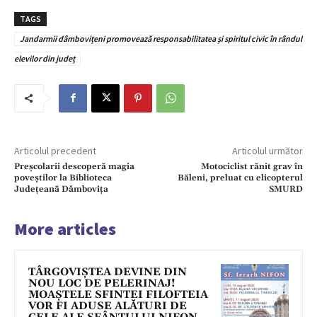
TAGS
Jandarmii dâmbovițeni promovează responsabilitatea și spiritul civic în rândul
elevilor din județ
Articolul precedent
Articolul următor
Preșcolarii descoperă magia
Motociclist rănit grav în
poveștilor la Biblioteca
Băleni, preluat cu elicopterul
Județeană Dâmbovița
SMURD
More articles
TÂRGOVIȘTEA DEVINE DIN
NOU LOC DE PELERINAJ!
MOAȘTELE SFINTEI FILOFTEIA
VOR FI ADUSE ALĂTURI DE