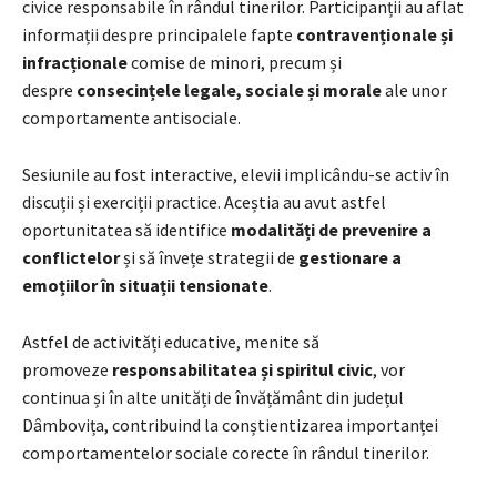
civice responsabile în rândul tinerilor. Participanții au aflat
informații despre principalele fapte
contravenționale și
infracționale
comise de minori, precum și
despre
consecințele legale, sociale și morale
ale unor
comportamente antisociale.
Sesiunile au fost interactive, elevii implicându-se activ în
discuții și exerciții practice. Aceștia au avut astfel
oportunitatea să identifice
modalități de prevenire a
conflictelor
și să învețe strategii de
gestionare a
emoțiilor în situații tensionate
.
Astfel de activități educative, menite să
promoveze
responsabilitatea și spiritul civic
, vor
continua și în alte unități de învățământ din județul
Dâmbovița, contribuind la conștientizarea importanței
comportamentelor sociale corecte în rândul tinerilor.