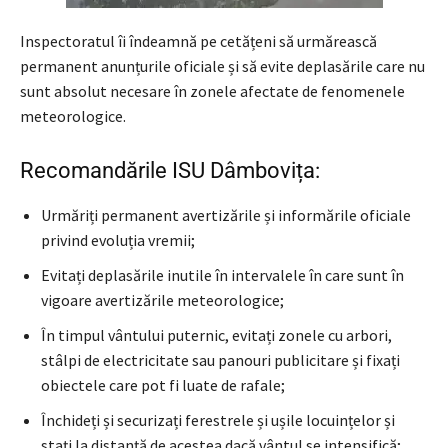
Inspectoratul îi îndeamnă pe cetățeni să urmărească
permanent anunțurile oficiale și să evite deplasările care nu
sunt absolut necesare în zonele afectate de fenomenele
meteorologice.
Recomandările ISU Dâmbovița:
Urmăriți permanent avertizările și informările oficiale
privind evoluția vremii;
Evitați deplasările inutile în intervalele în care sunt în
vigoare avertizările meteorologice;
În timpul vântului puternic, evitați zonele cu arbori,
stâlpi de electricitate sau panouri publicitare și fixați
obiectele care pot fi luate de rafale;
Închideți și securizați ferestrele și ușile locuințelor și
stați la distanță de acestea dacă vântul se intensifică;