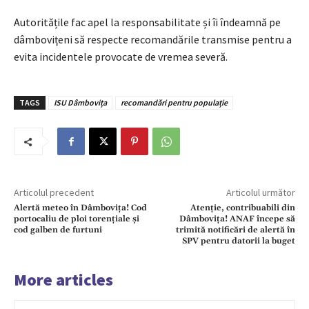
Autoritățile fac apel la responsabilitate și îi îndeamnă pe
dâmbovițeni să respecte recomandările transmise pentru a
evita incidentele provocate de vremea severă.
TAGS
ISU Dâmbovița
recomandări pentru populație
Articolul precedent
Articolul următor
Alertă meteo în Dâmbovița! Cod
Atenție, contribuabili din
portocaliu de ploi torențiale și
Dâmbovița! ANAF începe să
cod galben de furtuni
trimită notificări de alertă în
SPV pentru datorii la buget
More articles