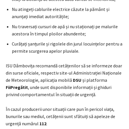
Nu atingeți cablurile electrice căzute la pământ și
anunțați imediat autoritățile;
Nu traversați cursuri de apă și nu staționați pe malurile
acestora în timpul ploilor abundente;
Curățați șanțurile și rigolele din jurul locuințelor pentru a
permite scurgerea apelor pluviale.
ISU Dâmbovița recomandă cetățenilor să se informeze doar
din surse oficiale, respectiv site-ul Administrației Naționale
de Meteorologie, aplicația mobilă
DSU
și platforma
FiiPregătit
, unde sunt disponibile informații și ghiduri
privind comportamentul în situații de urgență.
În cazul producerii unor situații care pun în pericol viața,
bunurile sau mediul, cetățenii sunt sfătuiți să apeleze de
urgență numărul
112
.