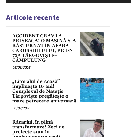
Articole recente
ACCIDENT GRAV LA
PRISEACA! O MAȘINĂ S-A
RĂSTURNAT ÎN AFARA
CAROSABILULUI, PE DN
72A TÂRGOVIȘTE–
CÂMPULUNG
06/08/2026
„Litoralul de Acasă”
împlinește 10 ani!
Complexul de Natație
Târgoviște pregătește o
mare petrecere aniversară
06/08/2026
Răcariul, în plină
transformare! Zeci de
proiecte sunt în
implementare: școli,