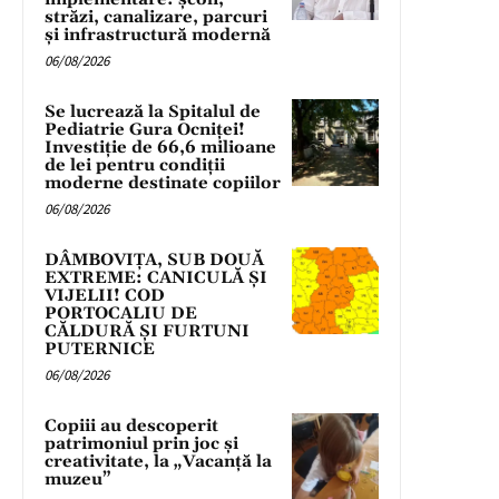
străzi, canalizare, parcuri
și infrastructură modernă
06/08/2026
Se lucrează la Spitalul de
Pediatrie Gura Ocniței!
Investiție de 66,6 milioane
de lei pentru condiții
moderne destinate copiilor
06/08/2026
DÂMBOVIȚA, SUB DOUĂ
EXTREME: CANICULĂ ȘI
VIJELII! COD
PORTOCALIU DE
CĂLDURĂ ȘI FURTUNI
PUTERNICE
06/08/2026
Copiii au descoperit
patrimoniul prin joc și
creativitate, la „Vacanță la
muzeu”