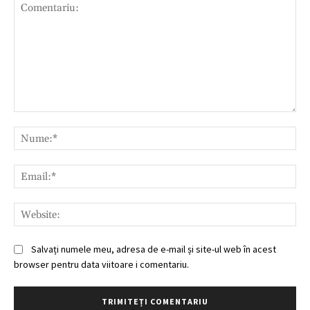
Comentariu:
Nu
Ema
Web
Salvați numele meu, adresa de e-mail și site-ul web în acest
browser pentru data viitoare i comentariu.