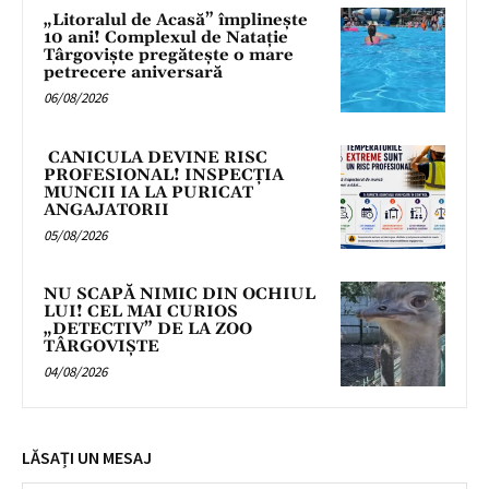
„Litoralul de Acasă” împlinește
10 ani! Complexul de Natație
Târgoviște pregătește o mare
petrecere aniversară
06/08/2026
CANICULA DEVINE RISC
PROFESIONAL! INSPECȚIA
MUNCII IA LA PURICAT
ANGAJATORII
05/08/2026
NU SCAPĂ NIMIC DIN OCHIUL
LUI! CEL MAI CURIOS
„DETECTIV” DE LA ZOO
TÂRGOVIȘTE
04/08/2026
LĂSAȚI UN MESAJ