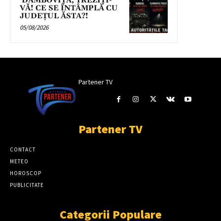
DÂMBOVIȚA, TREZIȚI-
VĂ! CE SE ÎNTÂMPLĂ CU
JUDEȚUL ĂSTA?!
05/08/2026
Partener TV
Partener TV
CONTACT
METEO
HOROSCOP
PUBLICITATE
Categorii Populare