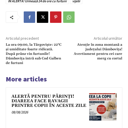
ÎN ALERTĂ! Urmează 24 de ore cu furtuni
vijelii
Articolul precedent
Articolul următor
La ora 09:00, la Târgoviște: 22°C
Atenție în zona montană a
și umiditate foarte ridicată.
județului Dâmbovița!
După prânz vin furtunile!
Avertisment pentru cei care
Dâmbovița intră sub Cod Galben
merg cu cortul
de furtuni
More articles
ALERTĂ PENTRU PĂRINȚI!
DIAREEA FACE RAVAGII
PRINTRE COPII ÎN ACESTE ZILE
08/08/2026