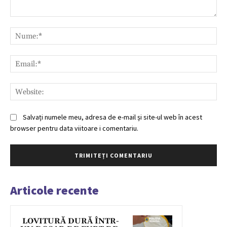
Comentariu:
Nu
Ema
Web
Salvați numele meu, adresa de e-mail și site-ul web în acest
browser pentru data viitoare i comentariu.
Articole recente
LOVITURĂ DURĂ ÎNTR-