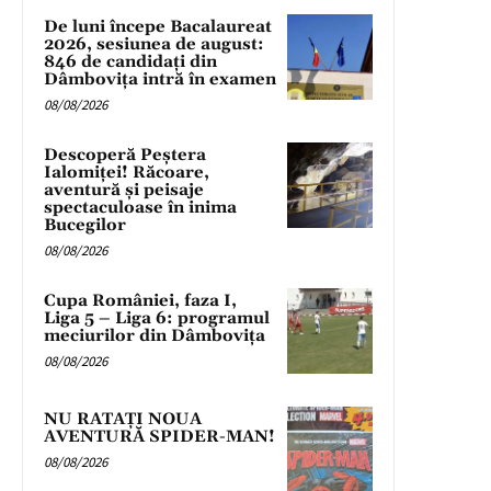
De luni începe Bacalaureat
2026, sesiunea de august:
846 de candidați din
Dâmbovița intră în examen
08/08/2026
Descoperă Peștera
Ialomiței! Răcoare,
aventură și peisaje
spectaculoase în inima
Bucegilor
08/08/2026
Cupa României, faza I,
Liga 5 – Liga 6: programul
meciurilor din Dâmbovița
08/08/2026
NU RATAȚI NOUA
AVENTURĂ SPIDER-MAN!
08/08/2026