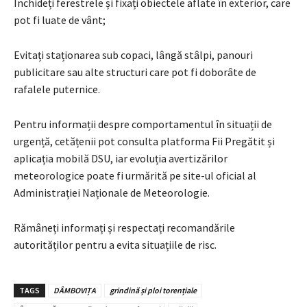
Închideți ferestrele și fixați obiectele aflate în exterior, care
pot fi luate de vânt;
Evitați staționarea sub copaci, lângă stâlpi, panouri
publicitare sau alte structuri care pot fi doborâte de
rafalele puternice.
Pentru informații despre comportamentul în situații de
urgență, cetățenii pot consulta platforma Fii Pregătit și
aplicația mobilă DSU, iar evoluția avertizărilor
meteorologice poate fi urmărită pe site-ul oficial al
Administrației Naționale de Meteorologie.
Rămâneți informați și respectați recomandările
autorităților pentru a evita situațiile de risc.
TAGS
DÂMBOVIȚA
grindină și ploi torențiale