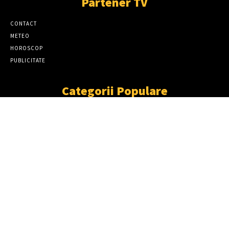
Partener TV
CONTACT
METEO
HOROSCOP
PUBLICITATE
Categorii Populare
ȘTIRI
11867
SOCIAL
6920
TÂRGOVIŞTE
2411
PARTENER TV
2227
CJD
1931
DÂMBOVIŢA
1870
NEWS
LOVITURĂ DURĂ ÎNTR-UN DOSAR DE
FURT DE CABLURI! ȘAPTE SUSPECȚI,
ARESTAȚI PREVENTIV 30 DE ZILE