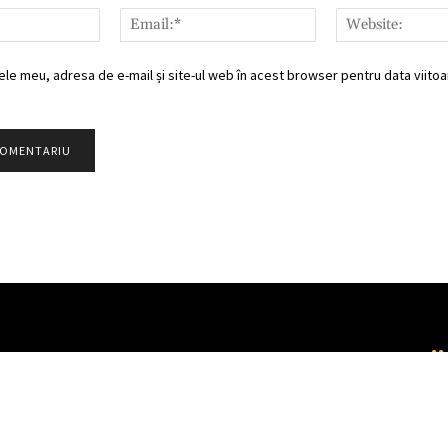
Nume:*
Email:*
ele meu, adresa de e-mail și site-ul web în acest browser pentru data viitoar
Partener TV
Categorii
Populare
CONTACT
METEO
ȘTIRI
HOROSCOP