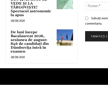
VEDE ȘI LA
TÂRGOVIȘTE!
Spectacol astronomic
la apus
Salvați num
08/08/2026
comentariu.
De luni începe
Bacalaureat 2026,
sesiunea de august:
846 de candidați din
Dâmbovița intră în
examen
08/08/2026
Partener TV