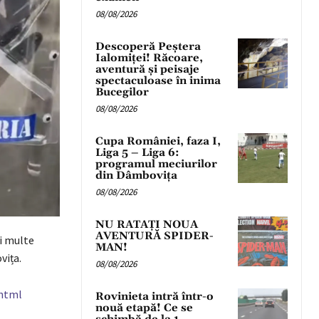
08/08/2026
Descoperă Peștera
Ialomiței! Răcoare,
aventură și peisaje
spectaculoase în inima
Bucegilor
08/08/2026
Cupa României, faza I,
Liga 5 – Liga 6:
programul meciurilor
din Dâmbovița
08/08/2026
NU RATAȚI NOUA
AVENTURĂ SPIDER-
ai multe
MAN!
vița.
08/08/2026
.html
Rovinieta intră într-o
nouă etapă! Ce se