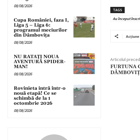
08/08/2026
TAGS
Au început înscr
Cupa României, faza I,
Liga 5 – Liga 6:
programul meciurilor
din Dâmbovița
Acțiune
08/08/2026
NU RATAȚI NOUA
Articolul prece
AVENTURĂ SPIDER-
FURTUNA 
MAN!
DÂMBOVIȚ
08/08/2026
Rovinieta intră într-o
nouă etapă! Ce se
schimbă de la 1
octombrie 2026
08/08/2026