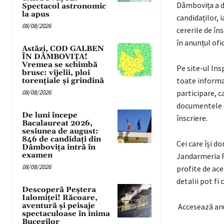
Dâmbovița a da
Spectacol astronomic
la apus
candidaților, 
08/08/2026
cererile de în
în anunțul ofic
Astăzi, COD GALBEN
ÎN DÂMBOVIȚA!
Vremea se schimbă
Pe site-ul Ins
brusc: vijelii, ploi
toate informaț
torențiale și grindină
08/08/2026
participare, c
documentele n
De luni începe
înscriere.
Bacalaureat 2026,
sesiunea de august:
846 de candidați din
Cei care își d
Dâmbovița intră în
examen
Jandarmeria R
08/08/2026
profite de ace
detalii pot f
Descoperă Peștera
Ialomiței! Răcoare,
aventură și peisaje
Accesează anu
spectaculoase în inima
Bucegilor