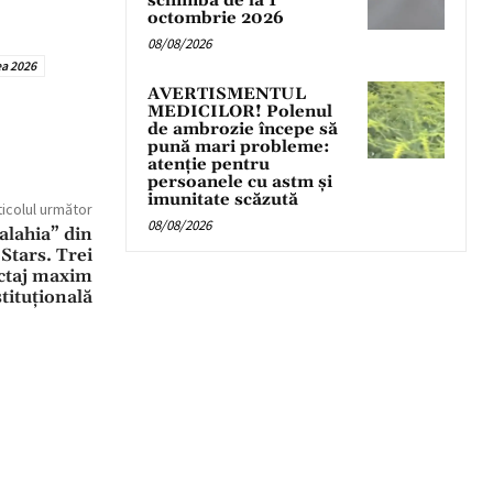
schimbă de la 1
octombrie 2026
08/08/2026
ea 2026
AVERTISMENTUL
MEDICILOR! Polenul
de ambrozie începe să
pună mari probleme:
atenție pentru
persoanele cu astm și
imunitate scăzută
ticolul următor
08/08/2026
alahia” din
 Stars. Trei
nctaj maxim
tituțională