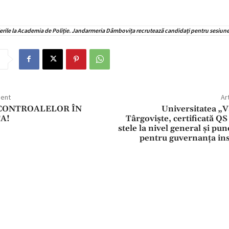
ierile la Academia de Poliție. Jandarmeria Dâmbovița recrutează candidați pentru sesiun
dent
Ar
CONTROALELOR ÎN
Universitatea „V
A!
Târgoviște, certificată QS
stele la nivel general și pu
pentru guvernanța ins