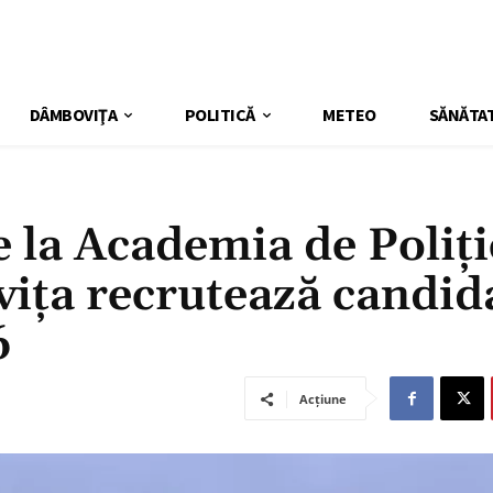
DÂMBOVIŢA
POLITICĂ
METEO
SĂNĂTA
e la Academia de Poliți
ța recrutează candid
6
Acțiune