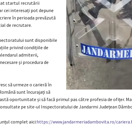
t startul recrutării
iar cei interesați pot depune
scriere în perioada prevăzută
ial de recrutare.
pectoratului sunt disponibile
iile privind condițiile de
alendarul admiterii,
ecesare și procedura de
oresc să urmeze o carieră în
omână sunt încurajați să
astă oportunitate și să facă primul pas către profesia de ofițer. M
i consultate pe site-ul Inspectoratului de Jandarmi Județean Dâmbo
nțul complet aici:
https://www.jandarmeriadambovita.ro/cariera