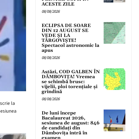
ACESTE ZILE
08/08/2026
ECLIPSA DE SOARE
DIN 12 AUGUST SE
VEDE ȘI LA
TÂRGOVIȘTE!
Spectacol astronomic la
apus
08/08/2026
Astăzi, COD GALBEN ÎN
DÂMBOVIȚA! Vremea
se schimbă brusc:
vijelii, ploi torențiale și
grindină
08/08/2026
scrie la
sesiunea
De luni începe
Bacalaureat 2026,
sesiunea de august: 846
de candidați din
Dâmbovița intră în
examen