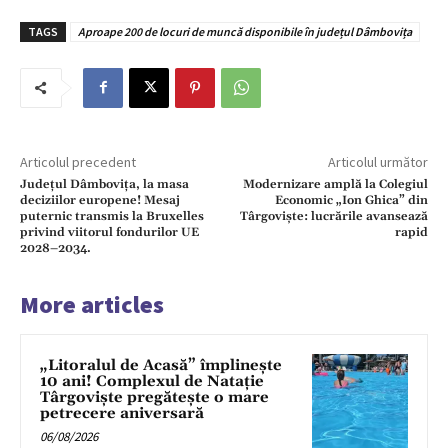
TAGS
Aproape 200 de locuri de muncă disponibile în județul Dâmbovița
Articolul precedent
Articolul următor
Județul Dâmbovița, la masa
Modernizare amplă la Colegiul
deciziilor europene! Mesaj
Economic „Ion Ghica” din
puternic transmis la Bruxelles
Târgoviște: lucrările avansează
privind viitorul fondurilor UE
rapid
2028–2034.
More articles
„Litoralul de Acasă” împlinește
10 ani! Complexul de Natație
Târgoviște pregătește o mare
petrecere aniversară
06/08/2026