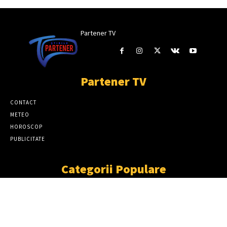
Partener TV
Partener TV
CONTACT
METEO
HOROSCOP
PUBLICITATE
Categorii Populare
ȘTIRI
11863
SOCIAL
6913
TÂRGOVIŞTE
2411
PARTENER TV
2227