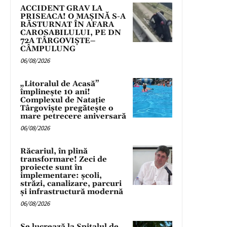
ACCIDENT GRAV LA
PRISEACA! O MAȘINĂ S-A
RĂSTURNAT ÎN AFARA
CAROSABILULUI, PE DN
72A TÂRGOVIȘTE–
CÂMPULUNG
06/08/2026
„Litoralul de Acasă”
împlinește 10 ani!
Complexul de Natație
Târgoviște pregătește o
mare petrecere aniversară
06/08/2026
Răcariul, în plină
transformare! Zeci de
proiecte sunt în
implementare: școli,
străzi, canalizare, parcuri
și infrastructură modernă
06/08/2026
Se lucrează la Spitalul de