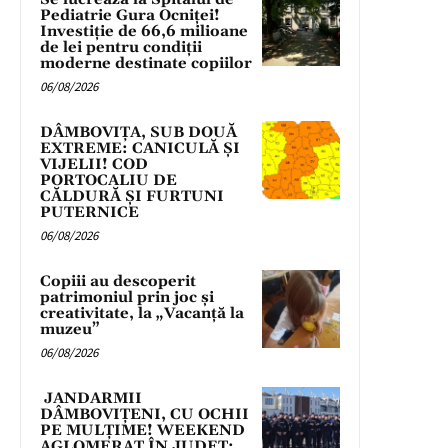
Pediatrie Gura Ocniței!
Investiție de 66,6 milioane
de lei pentru condiții
moderne destinate copiilor
06/08/2026
DÂMBOVIȚA, SUB DOUĂ
EXTREME: CANICULĂ ȘI
VIJELII! COD
PORTOCALIU DE
CĂLDURĂ ȘI FURTUNI
PUTERNICE
06/08/2026
Copiii au descoperit
patrimoniul prin joc și
creativitate, la „Vacanță la
muzeu”
06/08/2026
JANDARMII
DÂMBOVIȚENI, CU OCHII
PE MULȚIME! WEEKEND
AGLOMERAT ÎN JUDEȚ: