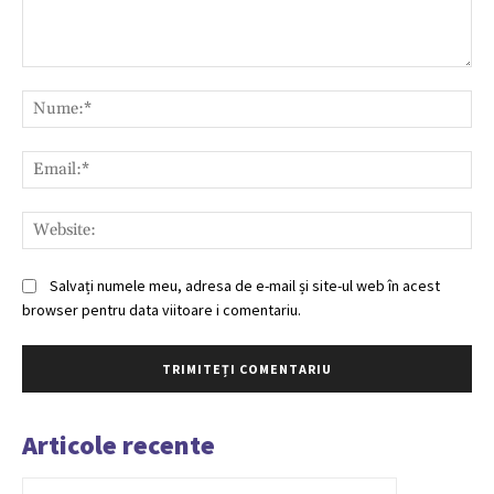
Comentariu:
Nu
Ema
Web
Salvați numele meu, adresa de e-mail și site-ul web în acest
browser pentru data viitoare i comentariu.
Articole recente