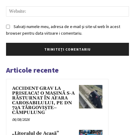
Web
Salvați numele meu, adresa de e-mail și site-ul web în acest
browser pentru data viitoare i comentariu.
Articole recente
ACCIDENT GRAV LA
PRISEACA! O MAȘINĂ S-A
RĂSTURNAT ÎN AFARA
CAROSABILULUI, PE DN
72A TÂRGOVIȘTE–
CÂMPULUNG
06/08/2026
„Litoralul de Acasă”