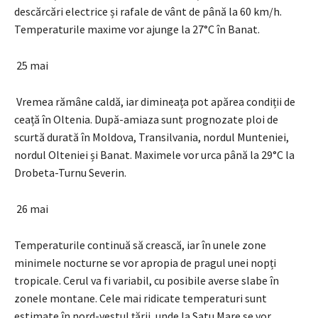
descărcări electrice și rafale de vânt de până la 60 km/h.
Temperaturile maxime vor ajunge la 27°C în Banat.
25 mai
Vremea rămâne caldă, iar dimineața pot apărea condiții de
ceață în Oltenia. După-amiaza sunt prognozate ploi de
scurtă durată în Moldova, Transilvania, nordul Munteniei,
nordul Olteniei și Banat. Maximele vor urca până la 29°C la
Drobeta-Turnu Severin.
26 mai
Temperaturile continuă să crească, iar în unele zone
minimele nocturne se vor apropia de pragul unei nopți
tropicale. Cerul va fi variabil, cu posibile averse slabe în
zonele montane. Cele mai ridicate temperaturi sunt
estimate în nord-vestul țării, unde la Satu Mare se vor