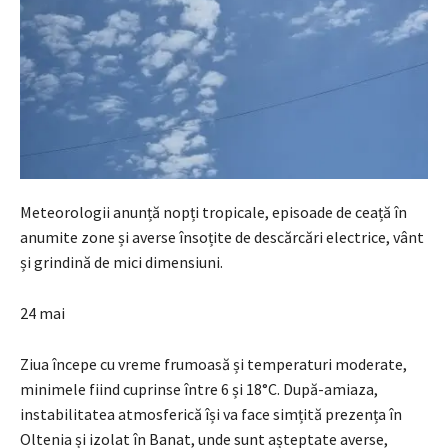
Meteorologii anunță nopți tropicale, episoade de ceață în
anumite zone și averse însoțite de descărcări electrice, vânt
și grindină de mici dimensiuni.
24 mai
Ziua începe cu vreme frumoasă și temperaturi moderate,
minimele fiind cuprinse între 6 și 18°C. După-amiaza,
instabilitatea atmosferică își va face simțită prezența în
Oltenia și izolat în Banat, unde sunt așteptate averse,