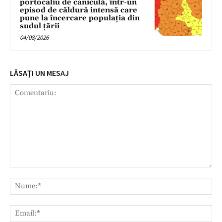
portocaliu de caniculă, într-un
episod de căldură intensă care
pune la încercare populația din
sudul țării
04/08/2026
LĂSAȚI UN MESAJ
Comentariu:
Nu
Ema