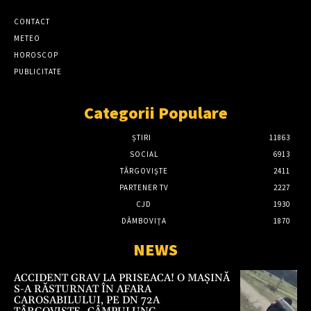
CONTACT
METEO
HOROSCOP
PUBLICITATE
Categorii Populare
ȘTIRI
11863
SOCIAL
6913
TÂRGOVIŞTE
2411
PARTENER TV
2227
CJD
1930
DÂMBOVIŢA
1870
NEWS
ACCIDENT GRAV LA PRISEACA! O MAȘINĂ
S-A RĂSTURNAT ÎN AFARA
CAROSABILULUI, PE DN 72A