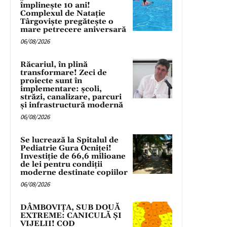
împlinește 10 ani!
Complexul de Natație
Târgoviște pregătește o
mare petrecere aniversară
06/08/2026
Răcariul, în plină
transformare! Zeci de
proiecte sunt în
implementare: școli,
străzi, canalizare, parcuri
și infrastructură modernă
06/08/2026
Se lucrează la Spitalul de
Pediatrie Gura Ocniței!
Investiție de 66,6 milioane
de lei pentru condiții
moderne destinate copiilor
06/08/2026
DÂMBOVIȚA, SUB DOUĂ
EXTREME: CANICULĂ ȘI
VIJELII! COD