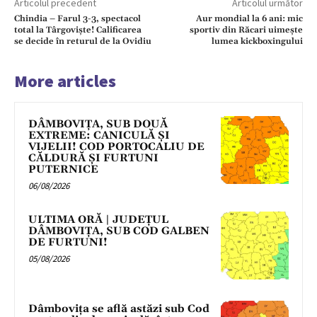
Articolul precedent
Articolul următor
Chindia – Farul 3-3, spectacol
Aur mondial la 6 ani: mic
total la Târgoviște! Calificarea
sportiv din Răcari uimește
se decide în returul de la Ovidiu
lumea kickboxingului
More articles
DÂMBOVIȚA, SUB DOUĂ
EXTREME: CANICULĂ ȘI
VIJELII! COD PORTOCALIU DE
CĂLDURĂ ȘI FURTUNI
PUTERNICE
06/08/2026
ULTIMA ORĂ | JUDEȚUL
DÂMBOVIȚA, SUB COD GALBEN
DE FURTUNI!
05/08/2026
Dâmbovița se află astăzi sub Cod