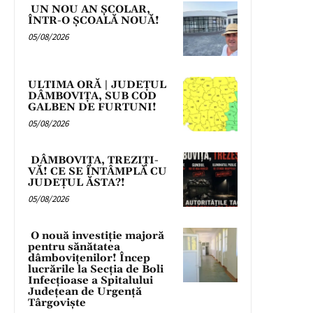
UN NOU AN ȘCOLAR,
ÎNTR-O ȘCOALĂ NOUĂ!
05/08/2026
ULTIMA ORĂ | JUDEȚUL
DÂMBOVIȚA, SUB COD
GALBEN DE FURTUNI!
05/08/2026
DÂMBOVIȚA, TREZIȚI-
VĂ! CE SE ÎNTÂMPLĂ CU
JUDEȚUL ĂSTA?!
05/08/2026
O nouă investiție majoră
pentru sănătatea
dâmbovițenilor! Încep
lucrările la Secția de Boli
Infecțioase a Spitalului
Județean de Urgență
Târgoviște