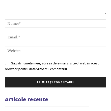
Comentariu:
Nu
Ema
Web
Salvați numele meu, adresa de e-mail și site-ul web în acest
browser pentru data viitoare i comentariu.
Articole recente