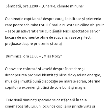
Sâmbătă, ora 11:00 – „Charlie, câinele minune”
O animație captivantă despre curaj, loialitate și prietenia
care poate schimba totul. Charlie nu este un câine obișnuit
– este un adevărat erou cu blăniță! Micii spectatori se vor
bucura de momente pline de suspans, râsete și lecții
prețioase despre prietenie și curaj.
Duminică, ora 11:00 – „Miss Moxy”
O poveste colorată și veselă despre încredere și
descoperirea propriei identități. Miss Moxy aduce energie,
muzică și multă bună dispoziție pe marele ecran, oferind
copiilor o experiență plină de voie bună și magie.
Cele două dimineți speciale se desfășoară în sala
cinematografului, un loc unde copilăria prinde viață și