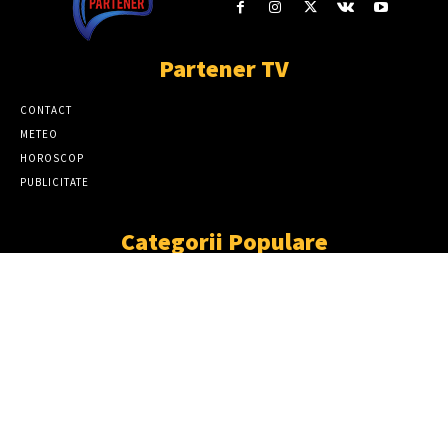
Partener TV
CONTACT
METEO
HOROSCOP
PUBLICITATE
Categorii Populare
ȘTIRI
11861
SOCIAL
6912
TÂRGOVIŞTE
2411
PARTENER TV
2227
CJD
1929
DÂMBOVIŢA
1870
NEWS