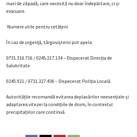
mari de zăpadă, care necesită nu doar îndepărtare, ci și
evacuare.
Numere utile pentru cetățeni
În caz de urgență, târgoviștenii pot apela:
0731.316.716 / 0245.217.134 – Dispecerat Direcția de
Salubritate
0245.921 / 0731.327.436 – Dispecerat Poliția Locală
Autoritățile recomandă evitarea deplasărilor neesențiale și
adaptarea vitezei la condițiile de drum, în contextul
precipitațiilor care continuă.