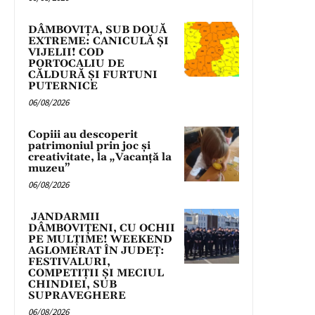
DÂMBOVIȚA, SUB DOUĂ
EXTREME: CANICULĂ ȘI
VIJELII! COD
PORTOCALIU DE
CĂLDURĂ ȘI FURTUNI
PUTERNICE
06/08/2026
Copiii au descoperit
patrimoniul prin joc și
creativitate, la „Vacanță la
muzeu”
06/08/2026
JANDARMII
DÂMBOVIȚENI, CU OCHII
PE MULȚIME! WEEKEND
AGLOMERAT ÎN JUDEȚ:
FESTIVALURI,
COMPETIȚII ȘI MECIUL
CHINDIEI, SUB
SUPRAVEGHERE
06/08/2026