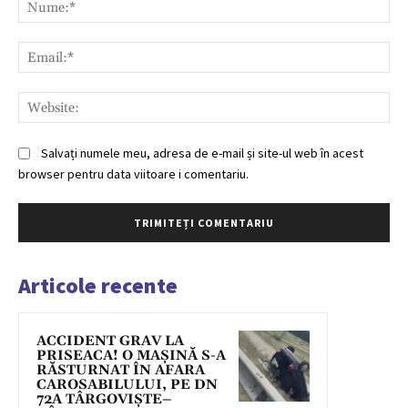
Nu
Ema
Web
Salvați numele meu, adresa de e-mail și site-ul web în acest
browser pentru data viitoare i comentariu.
Articole recente
ACCIDENT GRAV LA
PRISEACA! O MAȘINĂ S-A
RĂSTURNAT ÎN AFARA
CAROSABILULUI, PE DN
72A TÂRGOVIȘTE–