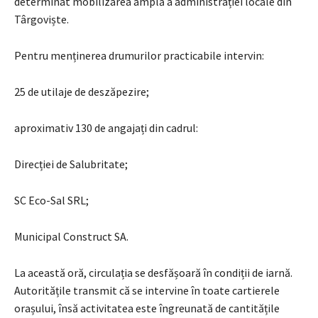
determinat mobilizarea amplă a administrației locale din
Târgoviște.
Pentru menținerea drumurilor practicabile intervin:
25 de utilaje de deszăpezire;
aproximativ 130 de angajați din cadrul:
Direcției de Salubritate;
SC Eco-Sal SRL;
Municipal Construct SA.
La această oră, circulația se desfășoară în condiții de iarnă.
Autoritățile transmit că se intervine în toate cartierele
orașului, însă activitatea este îngreunată de cantitățile