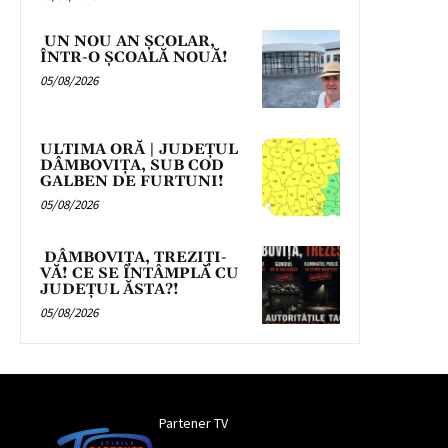
UN NOU AN ȘCOLAR,
ÎNTR-O ȘCOALĂ NOUĂ!
05/08/2026
ULTIMA ORĂ | JUDEȚUL
DÂMBOVIȚA, SUB COD
GALBEN DE FURTUNI!
05/08/2026
DÂMBOVIȚA, TREZIȚI-
VĂ! CE SE ÎNTÂMPLĂ CU
JUDEȚUL ĂSTA?!
05/08/2026
Partener TV