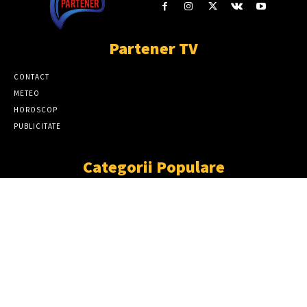
Partener TV
CONTACT
METEO
HOROSCOP
PUBLICITATE
Categorii Populare
ȘTIRI
11863
SOCIAL
6913
TÂRGOVIŞTE
2411
PARTENER TV
2227
CJD
1930
DÂMBOVIŢA
1870
NEWS