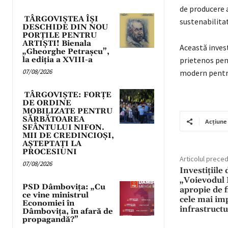
de producere a
TÂRGOVIȘTEA ÎȘI
sustenabilita
DESCHIDE DIN NOU
PORȚILE PENTRU
ARTIȘTI! Bienala
Această invest
„Gheorghe Petrașcu”,
la ediția a XVIII-a
prietenos pen
07/08/2026
modern pentru
TÂRGOVIȘTE: FORȚE
DE ORDINE
MOBILIZATE PENTRU
SĂRBĂTOAREA
Acțiune
SFÂNTULUI NIFON.
MII DE CREDINCIOȘI,
AȘTEPTAȚI LA
PROCESIUNI
Articolul prece
07/08/2026
Investițiile
„Voievodul 
PSD Dâmbovița: „Cu
apropie de 
ce vine ministrul
cele mai im
Economiei în
infrastructu
Dâmbovița, în afară de
propagandă?”