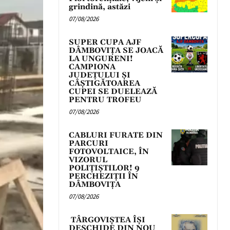
grindină, astăzi
07/08/2026
SUPER CUPA AJF
DÂMBOVIȚA SE JOACĂ
LA UNGURENI!
CAMPIONA
JUDEȚULUI ȘI
CÂȘTIGĂTOAREA
CUPEI SE DUELEAZĂ
PENTRU TROFEU
07/08/2026
CABLURI FURATE DIN
PARCURI
FOTOVOLTAICE, ÎN
VIZORUL
POLIȚIȘTILOR! 9
PERCHEZIȚII ÎN
DÂMBOVIȚA
07/08/2026
TÂRGOVIȘTEA ÎȘI
DESCHIDE DIN NOU