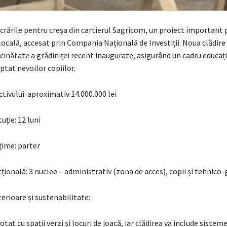
crările pentru creșa din cartierul Sagricom, un proiect important
cală, accesat prin Compania Națională de Investiții. Noua clădire v
cinătate a grădiniței recent inaugurate, asigurând un cadru educaț
tat nevoilor copiilor.
tivului: aproximativ 14.000.000 lei
uție: 12 luni
țime: parter
țională: 3 nuclee – administrativ (zona de acces), copii și tehnic
erioare și sustenabilitate:
otat cu spații verzi și locuri de joacă, iar clădirea va include sistem