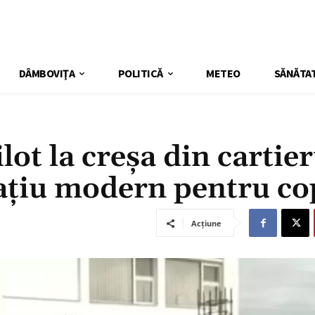
DÂMBOVIŢA
POLITICĂ
METEO
SĂNĂTA
ilot la creșa din cartier
ațiu modern pentru cop
Acțiune