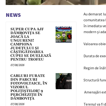
NEWS
Au demarat lu
comunitatea lo
în imediata ve
SUPER CUPA AJF
modern și adap
DÂMBOVIȚA SE
JOACĂ LA
UNGURENI!
Valoarea obiec
CAMPIONA
JUDEȚULUI ȘI
CÂȘTIGĂTOAREA
CUPEI SE DUELEAZĂ
Durata de exec
PENTRU TROFEU
07/08/2026
Regim de înăl
CABLURI FURATE
DIN PARCURI
Structură func
FOTOVOLTAICE, ÎN
VIZORUL
POLIȚIȘTILOR! 9
Amenajări ext
PERCHEZIȚII ÎN
DÂMBOVIȚA
Terenul va fi d
07/08/2026