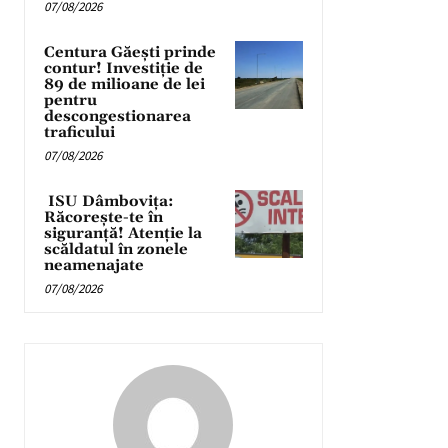
07/08/2026
Centura Găești prinde
contur! Investiție de
89 de milioane de lei
pentru
descongestionarea
traficului
07/08/2026
ISU Dâmbovița:
Răcorește-te în
siguranță! Atenție la
scăldatul în zonele
neamenajate
07/08/2026