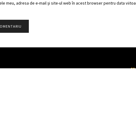
ele meu, adresa de e-mail și site-ul web în acest browser pentru data viitoar
Partener TV
Categorii
Populare
CONTACT
METEO
ȘTIRI
HOROSCOP
SOCIAL
PUBLICITATE
TÂRGOVIŞTE
PARTENER TV
CJD
DÂMBOVIŢA