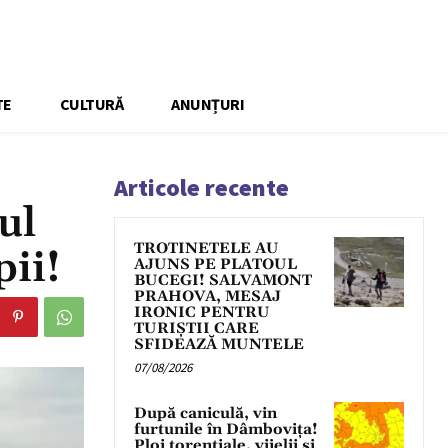
TE
CULTURĂ
ANUNȚURI
Articole recente
ul
TROTINETELE AU
ii!
AJUNS PE PLATOUL
BUCEGI! SALVAMONT
PRAHOVA, MESAJ
IRONIC PENTRU
TURIȘTII CARE
SFIDEAZĂ MUNTELE
07/08/2026
După caniculă, vin
furtunile în Dâmbovița!
Ploi torențiale, vijelii și