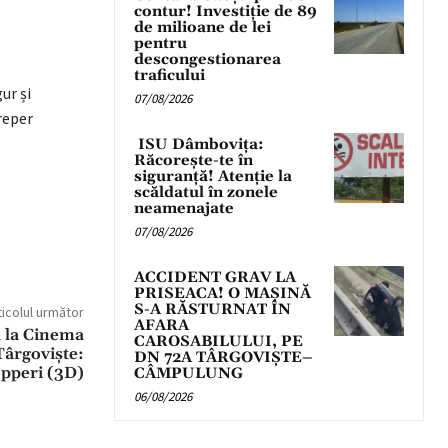
contur! Investiție de 89
de milioane de lei
pentru
descongestionarea
traficului
ur și
07/08/2026
reper
ISU Dâmbovița:
Răcorește-te în
siguranță! Atenție la
scăldatul în zonele
neamenajate
07/08/2026
ACCIDENT GRAV LA
PRISEACA! O MAȘINĂ
S-A RĂSTURNAT ÎN
ticolul următor
AFARA
 la Cinema
CAROSABILULUI, PE
ârgoviște:
DN 72A TÂRGOVIȘTE–
pperi (3D)
CÂMPULUNG
06/08/2026