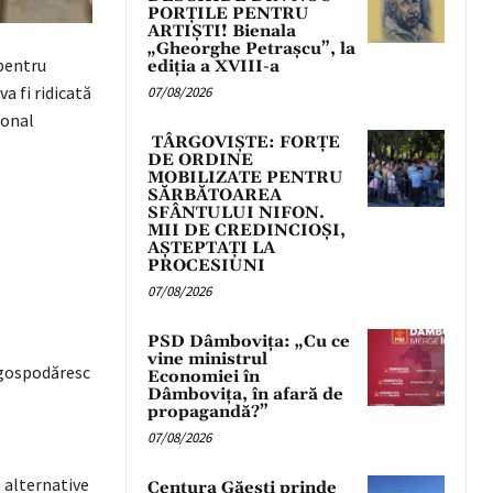
PORȚILE PENTRU
ARTIȘTI! Bienala
„Gheorghe Petrașcu”, la
 pentru
ediția a XVIII-a
a fi ridicată
07/08/2026
ional
TÂRGOVIȘTE: FORȚE
DE ORDINE
MOBILIZATE PENTRU
SĂRBĂTOAREA
SFÂNTULUI NIFON.
MII DE CREDINCIOȘI,
AȘTEPTAȚI LA
PROCESIUNI
07/08/2026
PSD Dâmbovița: „Cu ce
vine ministrul
o-gospodăresc
Economiei în
Dâmbovița, în afară de
propagandă?”
07/08/2026
e alternative
Centura Găești prinde