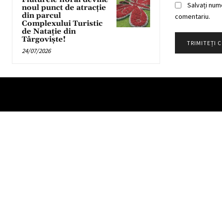
Salvați num
noul punct de atracție
din parcul
comentariu.
Complexului Turistic
de Natație din
Târgoviște!
24/07/2026
Partener TV