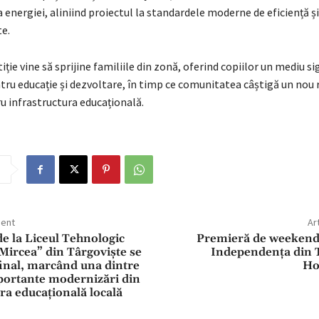
 energiei, aliniind proiectul la standardele moderne de eficiență și
te.
iție vine să sprijine familiile din zonă, oferind copiilor un mediu sig
tru educație și dezvoltare, în timp ce comunitatea câștigă un nou 
 infrastructura educațională.
dent
Ar
 de la Liceul Tehnologic
Premieră de weekend
Mircea” din Târgoviște se
Independența din T
final, marcând una dintre
Ho
portante modernizări din
ra educațională locală