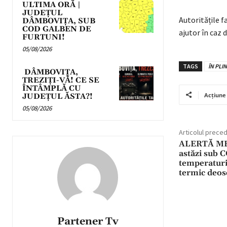
ULTIMA ORĂ |
JUDEȚUL
Autoritățile f
DÂMBOVIȚA, SUB
COD GALBEN DE
ajutor în caz d
FURTUNI!
05/08/2026
TAGS
ÎN PLI
DÂMBOVIȚA,
TREZIȚI-VĂ! CE SE
ÎNTÂMPLĂ CU
Acțiune
JUDEȚUL ĂSTA?!
05/08/2026
Articolul prece
ALERTĂ METE
astăzi sub 
temperaturi
termic deos
Partener Tv