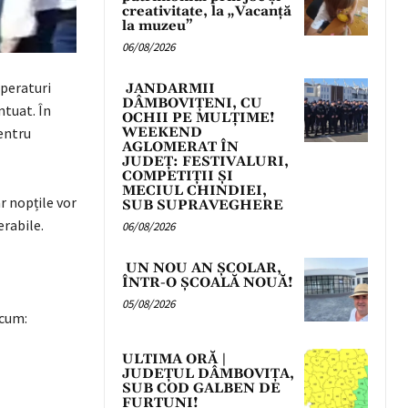
creativitate, la „Vacanță
la muzeu”
06/08/2026
mperaturi
JANDARMII
DÂMBOVIȚENI, CU
ntuat. În
OCHII PE MULȚIME!
pentru
WEEKEND
AGLOMERAT ÎN
JUDEȚ: FESTIVALURI,
COMPETIȚII ȘI
MECIUL CHINDIEI,
r nopțile vor
SUB SUPRAVEGHERE
erabile.
06/08/2026
UN NOU AN ȘCOLAR,
ÎNTR-O ȘCOALĂ NOUĂ!
05/08/2026
ecum:
ULTIMA ORĂ |
JUDEȚUL DÂMBOVIȚA,
SUB COD GALBEN DE
FURTUNI!