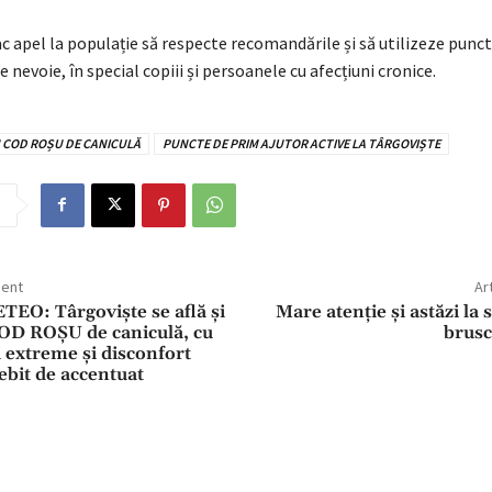
ac apel la populație să respecte recomandările și să utilizeze punc
e nevoie, în special copiii și persoanele cu afecțiuni cronice.
N COD ROȘU DE CANICULĂ
PUNCTE DE PRIM AJUTOR ACTIVE LA TÂRGOVIȘTE
dent
Ar
O: Târgoviște se află și
Mare atenție și astăzi la
COD ROȘU de caniculă, cu
brusc
 extreme și disconfort
ebit de accentuat