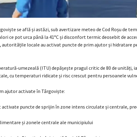
goviște se află și astăzi, sub avertizare meteo de Cod Roșu de te
lori ce pot urca până la 41°C și disconfort termic deosebit de acce
 autoritățile locale au activat puncte de prim ajutor și hidratare 
ratură-umezeală (ITU) depășește pragul critic de 80 de unități, ia
le, cu temperaturi ridicate și risc crescut pentru persoanele vuln
m ajutor activate în Târgoviște:
t activate puncte de sprijin în zone intens circulate și centrale, pr
limentare și zonele centrale ale municipiului