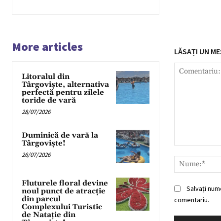
More articles
LĂSAȚI UN ME
Litoralul din
Târgoviște, alternativa
perfectă pentru zilele
toride de vară
28/07/2026
Duminică de vară la
Târgoviște!
Comentariu:
26/07/2026
Fluturele floral devine
Salvați num
noul punct de atracție
din parcul
comentariu.
Complexului Turistic
de Natație din