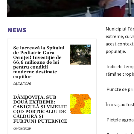
NEWS
Municipiul Târ
extreme, cu va
acest context,
Se lucrează la Spitalul
populație.
de Pediatrie Gura
Ocniței! Investiție de
66,6 milioane de lei
Indicele tempe
pentru condiții
moderne destinate
rămâne tropica
copiilor
06/08/2026
Puncte de pri
DÂMBOVIȚA, SUB
DOUĂ EXTREME:
În oraș au fos
CANICULĂ ȘI VIJELII!
COD PORTOCALIU DE
CĂLDURĂ ȘI
Piețele agroa
FURTUNI PUTERNICE
06/08/2026