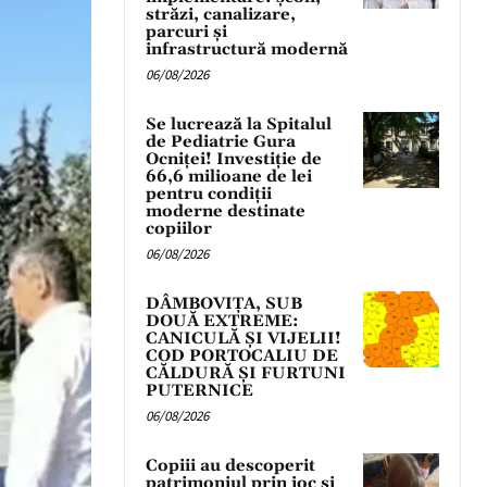
străzi, canalizare,
parcuri și
infrastructură modernă
06/08/2026
Se lucrează la Spitalul
de Pediatrie Gura
Ocniței! Investiție de
66,6 milioane de lei
pentru condiții
moderne destinate
copiilor
06/08/2026
DÂMBOVIȚA, SUB
DOUĂ EXTREME:
CANICULĂ ȘI VIJELII!
COD PORTOCALIU DE
CĂLDURĂ ȘI FURTUNI
PUTERNICE
06/08/2026
Copiii au descoperit
patrimoniul prin joc și