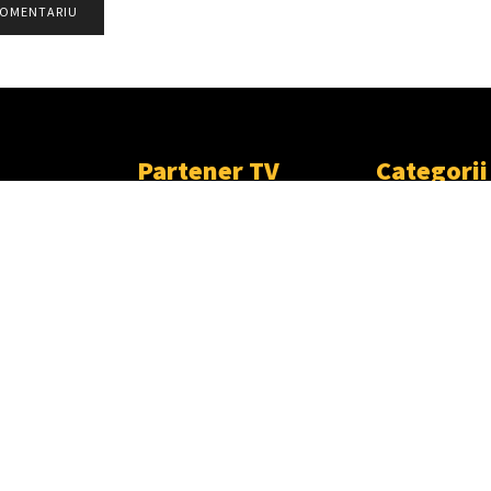
Partener TV
Categorii
Populare
CONTACT
METEO
ȘTIRI
HOROSCOP
SOCIAL
PUBLICITATE
TÂRGOVIŞTE
PARTENER TV
CJD
DÂMBOVIŢA