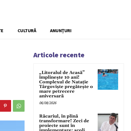
TE
CULTURĂ
ANUNȚURI
Articole recente
„Litoralul de Acasă”
împlinește 10 ani!
Complexul de Natație
Târgoviște pregătește o
mare petrecere
aniversară
06/08/2026
Răcariul, în plină
transformare! Zeci de
proiecte sunt în
implementare: școli,