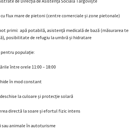
strate de Direcția de Asistență Socială Târgoviște
 cu flux mare de pietoni (centre comerciale și zone pietonale)
 pot primi: apă potabilă, asistență medicală de bază (măsurarea ten
ă), posibilitate de refugiu la umbră și hidratare
pentru populație:
ările între orele 11:00 – 18:00
hide în mod constant
deschise la culoare și protecție solară
rea directă la soare și efortul fizic intens
ii sau animale în autoturisme