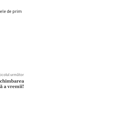
tele de prim
ticolul următor
 schimbarea
ă a vremii!