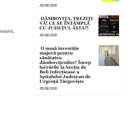
05/08/2026
DÂMBOVIȚA, TREZIȚI-
VĂ! CE SE ÎNTÂMPLĂ
CU JUDEȚUL ĂSTA?!
siunii,
05/08/2026
O nouă investiție
majoră pentru
sănătatea
dâmbovițenilor! Încep
lucrările la Secția de
Boli Infecțioase a
Spitalului Județean de
Urgență Târgoviște
05/08/2026