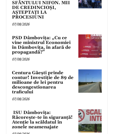
SFÂNTULUI NIFON. MII
DE CREDINCIOȘI,
AȘTEPTAȚI LA
PROCESIUNI
07/08/2026
PSD Dâmbovița: „Cu ce
vine ministrul Economiei
în Dâmbovița, în afară de
propagandă?”
07/08/2026
Centura Găești prinde
contur! Investiție de 89 de
milioane de lei pentru
descongestionarea
traficului
07/08/2026
ISU Dâmbovița:
Răcorește-te în siguranță!
Atenție la scăldatul în
zonele neamenajate
07/08/2026