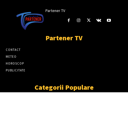
Partener TV
Partener TV
CONTACT
METEO
HOROSCOP
PUBLICITATE
Categorii Populare
ȘTIRI
11864
SOCIAL
6914
TÂRGOVIŞTE
2411
PARTENER TV
2227
CJD
1931