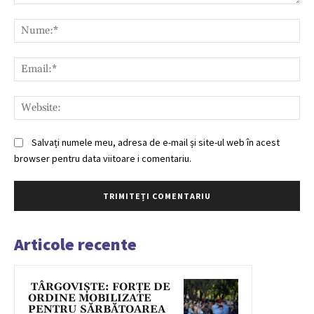
Comentariu:
Nu
Ema
Web
Salvați numele meu, adresa de e-mail și site-ul web în acest
browser pentru data viitoare i comentariu.
Articole recente
TÂRGOVIȘTE: FORȚE DE
ORDINE MOBILIZATE
PENTRU SĂRBĂTOAREA