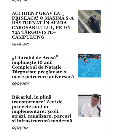
ACCIDENT GRAV LA
PRISEACA! O MAȘINĂ S-A
RĂSTURNAT ÎN AFARA
CAROSABILULUI, PE DN
72A TÂRGOVIȘTE–
CÂMPULUNG
06/08/2026
„Litoralul de Acasă”
împlinește 10 ani!
Complexul de Natație
Târgoviște pregătește o
mare petrecere aniversară
06/08/2026
Răcariul, în plină
transformare! Zeci de
proiecte sunt în
implementare: școli,
străzi, canalizare, parcuri
și infrastructură modernă
06/08/2026