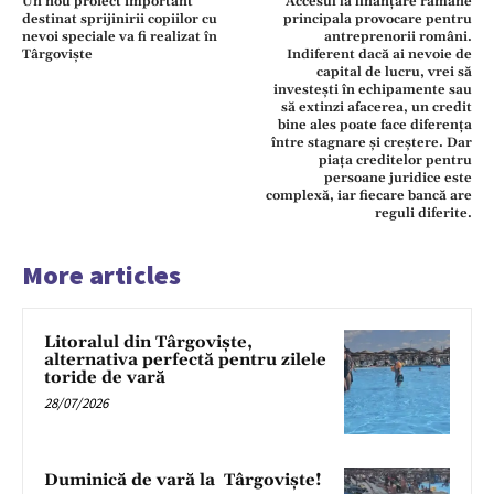
Un nou proiect important
Accesul la finanțare rămâne
destinat sprijinirii copiilor cu
principala provocare pentru
nevoi speciale va fi realizat în
antreprenorii români.
Târgoviște
Indiferent dacă ai nevoie de
capital de lucru, vrei să
investești în echipamente sau
să extinzi afacerea, un credit
bine ales poate face diferența
între stagnare și creștere. Dar
piața creditelor pentru
persoane juridice este
complexă, iar fiecare bancă are
reguli diferite.
More articles
Litoralul din Târgoviște,
alternativa perfectă pentru zilele
toride de vară
28/07/2026
Duminică de vară la Târgoviște!