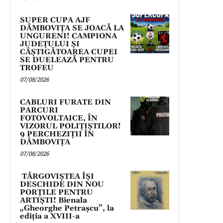
SUPER CUPA AJF
DÂMBOVIȚA SE JOACĂ LA
UNGURENI! CAMPIONA
JUDEȚULUI ȘI
CÂȘTIGĂTOAREA CUPEI
SE DUELEAZĂ PENTRU
TROFEU
07/08/2026
CABLURI FURATE DIN
PARCURI
FOTOVOLTAICE, ÎN
VIZORUL POLIȚIȘTILOR!
9 PERCHEZIȚII ÎN
DÂMBOVIȚA
07/08/2026
TÂRGOVIȘTEA ÎȘI
DESCHIDE DIN NOU
PORȚILE PENTRU
ARTIȘTI! Bienala
„Gheorghe Petrașcu”, la
ediția a XVIII-a