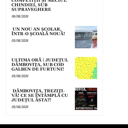
COMPETIȚII ȘI MECIUL
CHINDIEI, SUB
SUPRAVEGHERE
06/08/2026
UN NOU AN ȘCOLAR,
ÎNTR-O ȘCOALĂ NOUĂ!
05/08/2026
ULTIMA ORĂ | JUDEȚUL
DÂMBOVIȚA, SUB COD
GALBEN DE FURTUNI!
05/08/2026
DÂMBOVIȚA, TREZIȚI-
VĂ! CE SE ÎNTÂMPLĂ CU
JUDEȚUL ĂSTA?!
05/08/2026