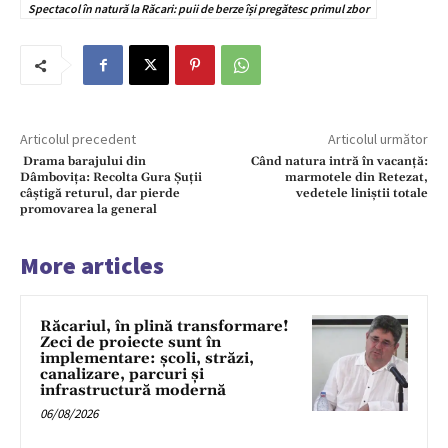
Spectacol în natură la Răcari: puii de berze își pregătesc primul zbor
Articolul precedent
Articolul următor
Drama barajului din
Când natura intră în vacanță:
Dâmbovița: Recolta Gura Șuții
marmotele din Retezat,
câștigă returul, dar pierde
vedetele liniștii totale
promovarea la general
More articles
Răcariul, în plină transformare!
Zeci de proiecte sunt în
implementare: școli, străzi,
canalizare, parcuri și
infrastructură modernă
06/08/2026