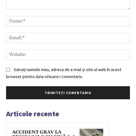
Comentariu:
Nu
Ema
Web
Salvați numele meu, adresa de e-mail și site-ul web în acest
browser pentru data viitoare i comentariu.
Articole recente
ACCIDENT GRAV LA