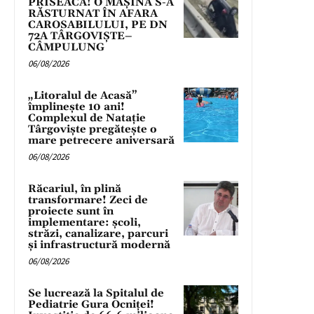
PRISEACA! O MAȘINĂ S-A
RĂSTURNAT ÎN AFARA
CAROSABILULUI, PE DN
72A TÂRGOVIȘTE–
CÂMPULUNG
06/08/2026
„Litoralul de Acasă”
împlinește 10 ani!
Complexul de Natație
Târgoviște pregătește o
mare petrecere aniversară
06/08/2026
Răcariul, în plină
transformare! Zeci de
proiecte sunt în
implementare: școli,
străzi, canalizare, parcuri
și infrastructură modernă
06/08/2026
Se lucrează la Spitalul de
Pediatrie Gura Ocniței!