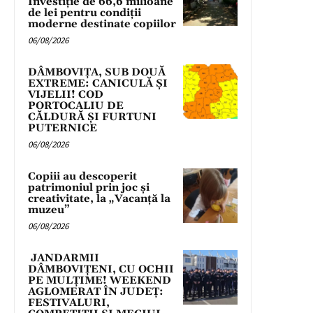
Investiție de 66,6 milioane
de lei pentru condiții
moderne destinate copiilor
06/08/2026
DÂMBOVIȚA, SUB DOUĂ
EXTREME: CANICULĂ ȘI
VIJELII! COD
PORTOCALIU DE
CĂLDURĂ ȘI FURTUNI
PUTERNICE
06/08/2026
Copiii au descoperit
patrimoniul prin joc și
creativitate, la „Vacanță la
muzeu”
06/08/2026
JANDARMII
DÂMBOVIȚENI, CU OCHII
PE MULȚIME! WEEKEND
AGLOMERAT ÎN JUDEȚ:
FESTIVALURI,