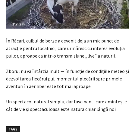
În Răcari, cuibul de berze a devenit deja un mic punct de
atracție pentru localnici, care urmăresc cu interes evoluția
puilor, aproape ca într-o transmisiune „live” a naturii.
Zborul nu va întârzia mult — în funcție de condițiile meteo și
dezvoltarea fiecărui pui, momentul plecării spre primele
aventuri în aer liber este tot mai aproape.
Un spectacol natural simplu, dar fascinant, care amintește
cât de vie și spectaculoasă este natura chiar lângă noi.
TAGS