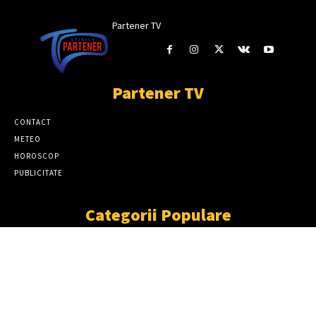
Partener TV
Partener TV
CONTACT
METEO
HOROSCOP
PUBLICITATE
Categorii Populare
ȘTIRI
11863
SOCIAL
6913
TÂRGOVIŞTE
2411
PARTENER TV
2227
CJD
1930