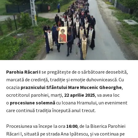
Parohia Răcari I
se pregătește de o sărbătoare deosebită,
marcată de credință, tradiție și emoție duhovnicească. Cu
ocazia
praznicului Sfântului Mare Mucenic Gheorghe
,
ocrotitorul parohiei, marți,
22 aprilie 2025
, va avea loc
o
procesiune solemnă
cu Icoana Hramului, un eveniment
care continuă tradiția începută anul trecut.
Procesiunea va începe la ora
16:00
, de la Biserica Parohiei
Răcari I, situată pe strada Ana Ipătescu, și va continua pe