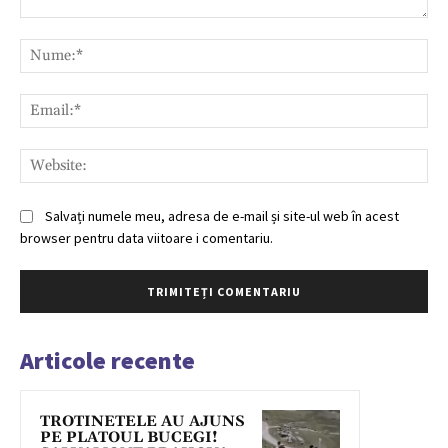
Comentariu:
Nu
Ema
Web
Salvați numele meu, adresa de e-mail și site-ul web în acest
browser pentru data viitoare i comentariu.
Articole recente
TROTINETELE AU AJUNS
PE PLATOUL BUCEGI!