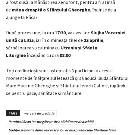
a fost dusă la Mănăstirea Xenofont, pentru a fi atinsă
de
mâna dreaptă a Sfântului Gheorghe
, înainte de a
ajunge la Răcari.
După procesiune, la ora
17:30
, va avea loc
Slujba Vecerniei
unită cu Litia
, iar în dimineața zilei de
23 aprilie
,
sărbătoarea va culmina cu
Utrenia și Sfânta
Liturghie
începând cu ora
08:00
.
Toți credincioșii sunt așteptați să participe la aceste
momente de înălțare sufletească și să aducă laudă Sfântului
Mare Mucenic Gheorghe și Sfântului Ierarh Calinic, rugându-
se pentru pace, sănătate și mântuire.
TAGS
marcată de credință
Parohia Răcari I se pregătește de o sărbătoare deosebită
tradiție și emoție duhovnicească. Cu ocazia praznicului Sfântului Mare