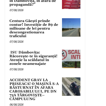
în Dâmbovița, în afară de
propagandă?”
07/08/2026
Centura Găești prinde
contur! Investiție de 89 de
milioane de lei pentru
descongestionarea
traficului
07/08/2026
ISU Dâmbovița:
Răcorește-te în siguranță!
Atenție la scăldatul în
zonele neamenajate
07/08/2026
ACCIDENT GRAV LA
PRISEACA! O MAȘINĂ S-A
RĂSTURNAT ÎN AFARA
CAROSABILULUI, PE DN
72A TÂRGOVIȘTE–
CÂMPULUNG
06/08/2026