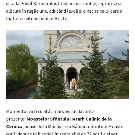
strada Podul Bărbierului. Credincioșii sunt așteptați să se
alăture în rugăciune, aducând laudă și cinstire celui care a
luptat cu vitejie pentru Hristos.
Momentul va fi cu atât mai special datorită
prezenței
Moaștelor Sfântului Ierarh Calinic de la
Cernica
, aduse de la Mănăstirea Bâldana. Sfintele Moaște
vor fi depuse în biserică în seara zilei de 22 aprilie și vor