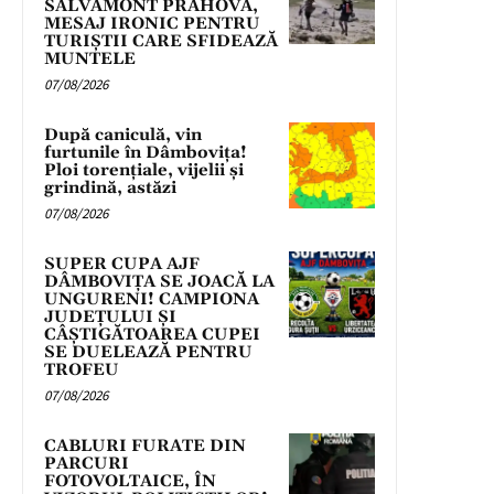
SALVAMONT PRAHOVA,
MESAJ IRONIC PENTRU
TURIȘTII CARE SFIDEAZĂ
MUNTELE
07/08/2026
După caniculă, vin
furtunile în Dâmbovița!
Ploi torențiale, vijelii și
grindină, astăzi
07/08/2026
SUPER CUPA AJF
DÂMBOVIȚA SE JOACĂ LA
UNGURENI! CAMPIONA
JUDEȚULUI ȘI
CÂȘTIGĂTOAREA CUPEI
SE DUELEAZĂ PENTRU
TROFEU
07/08/2026
CABLURI FURATE DIN
PARCURI
FOTOVOLTAICE, ÎN