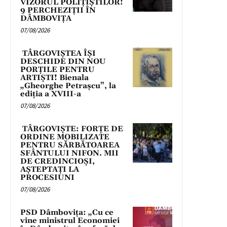
VIZORUL POLIȚIȘTILOR!
9 PERCHEZIȚII ÎN
DÂMBOVIȚA
07/08/2026
TÂRGOVIȘTEA ÎȘI
DESCHIDE DIN NOU
PORȚILE PENTRU
ARTIȘTI! Bienala
„Gheorghe Petrașcu”, la
ediția a XVIII-a
07/08/2026
TÂRGOVIȘTE: FORȚE DE
ORDINE MOBILIZATE
PENTRU SĂRBĂTOAREA
SFÂNTULUI NIFON. MII
DE CREDINCIOȘI,
AȘTEPTAȚI LA
PROCESIUNI
07/08/2026
PSD Dâmbovița: „Cu ce
vine ministrul Economiei