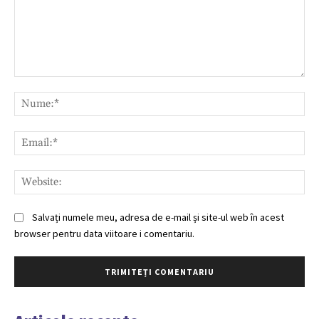
Comentariu:
Nu
Ema
Web
Salvați numele meu, adresa de e-mail și site-ul web în acest
browser pentru data viitoare i comentariu.