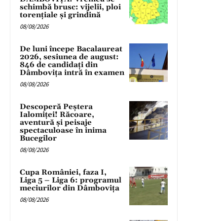
schimbă brusc: vijelii, ploi
torențiale și grindină
08/08/2026
De luni începe Bacalaureat
2026, sesiunea de august:
846 de candidați din
Dâmbovița intră în examen
08/08/2026
Descoperă Peștera
Ialomiței! Răcoare,
aventură și peisaje
spectaculoase în inima
Bucegilor
08/08/2026
Cupa României, faza I,
Liga 5 – Liga 6: programul
meciurilor din Dâmbovița
08/08/2026