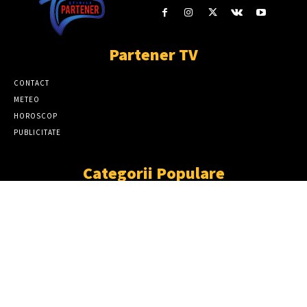
Partener TV
CONTACT
METEO
HOROSCOP
PUBLICITATE
Categorii Populare
ȘTIRI
11867
SOCIAL
6920
TÂRGOVIŞTE
2411
PARTENER TV
2227
CJD
1931
DÂMBOVIŢA
1870